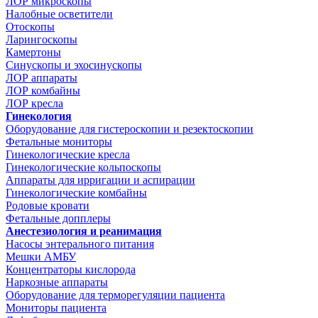
ЛОР микроскопы
Налобные осветители
Отоскопы
Ларингоскопы
Камертоны
Синускопы и эхосинускопы
ЛОР аппараты
ЛОР комбайны
ЛОР кресла
Гинекология
Оборудование для гистероскопии и резектоскопии
Фетальные мониторы
Гинекологические кресла
Гинекологические кольпоскопы
Аппараты для ирригации и аспирации
Гинекологические комбайны
Родовые кровати
Фетальные допплеры
Анестезиология и реанимация
Насосы энтерального питания
Мешки АМБУ
Концентраторы кислорода
Наркозные аппараты
Оборудование для терморегуляции пациента
Мониторы пациента