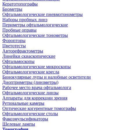
Кератотопографы
Биометры
Офтальмологические пневмотонометры
Наборы пробных линз
Периметры офтальмологические
Пробные оправы
Офтальмологические тонометры
Форопторы
Цветотесты
Авторефрактометры
Линейки скиаскопические
Офтальмоскопы
Офтальмологические микроскопы
Офтальмологические кресла
Бинокулярные лупы и налобные осветители
Диоптриметры (линзметры)
Рабочее место врача офтальмолога
Офтальмологические линзы
Аппараты для коррекции зрения
Ретинальные камеры
Оптические когерентные томографы
Офтальмологические столы
Факоэмульсификаторы
Щелевые лампы
Томография