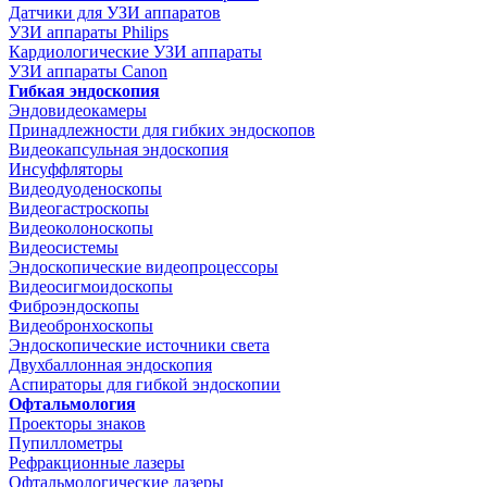
Датчики для УЗИ аппаратов
УЗИ аппараты Philips
Кардиологические УЗИ аппараты
УЗИ аппараты Canon
Гибкая эндоскопия
Эндовидеокамеры
Принадлежности для гибких эндоскопов
Видеокапсульная эндоскопия
Инсуффляторы
Видеодуоденоскопы
Видеогастроскопы
Видеоколоноскопы
Видеосистемы
Эндоскопические видеопроцессоры
Видеосигмоидоскопы
Фиброэндоскопы
Видеобронхоскопы
Эндоскопические источники света
Двухбаллонная эндоскопия
Аспираторы для гибкой эндоскопии
Офтальмология
Проекторы знаков
Пупиллометры
Рефракционные лазеры
Офтальмологические лазеры