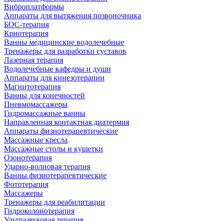
Виброплатформы
Аппараты для вытяжения позвоночника
БОС-терапия
Криотерапия
Ванны медицинские водолечебные
Тренажеры для разработки суставов
Лазерная терапия
Водолечебные кафедры и души
Аппараты для кинезотерапии
Магнитотерапия
Ванны для конечностей
Пневмомассажеры
Гидромассажные ванны
Направленная контактная диатермия
Аппараты физиотерапевтические
Массажные кресла
Массажные столы и кушетки
Озонотерапия
Ударно-волновая терапия
Ванны физиотерапевтические
Фототерапия
Массажеры
Тренажеры для реабилитации
Гидроколонотерапия
Ультразвуковая терапия