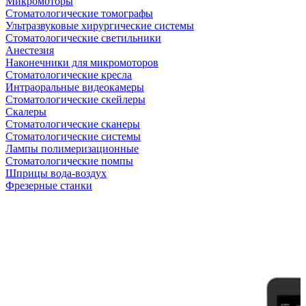
Микромоторы
Стоматологические томографы
Ультразвуковые хирургические системы
Стоматологические светильники
Анестезия
Наконечники для микромоторов
Стоматологические кресла
Интраоральные видеокамеры
Стоматологические скейлеры
Скалеры
Стоматологические сканеры
Стоматологические системы
Лампы полимеризационные
Стоматологические помпы
Шприцы вода-воздух
Фрезерные станки
Антикризисная распродажа
Самые желанные УЗИ стали доступными