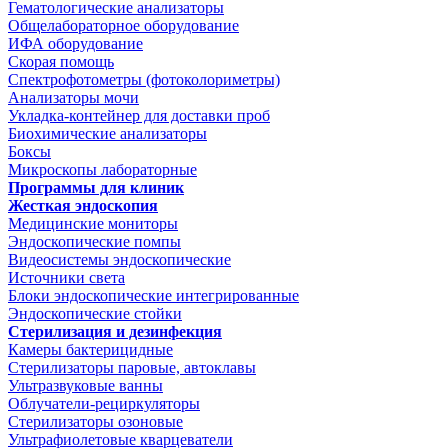
Гематологические анализаторы
Общелабораторное оборудование
ИФА оборудование
Скорая помощь
Спектрофотометры (фотоколориметры)
Анализаторы мочи
Укладка-контейнер для доставки проб
Биохимические анализаторы
Боксы
Микроскопы лабораторные
Программы для клиник
Жесткая эндоскопия
Медицинские мониторы
Эндоскопические помпы
Видеосистемы эндоскопические
Источники света
Блоки эндоскопические интегрированные
Эндоскопические стойки
Стерилизация и дезинфекция
Камеры бактерицидные
Стерилизаторы паровые, автоклавы
Ультразвуковые ванны
Облучатели-рециркуляторы
Стерилизаторы озоновые
Ультрафиолетовые кварцеватели