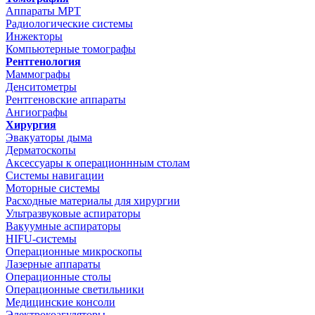
Аппараты МРТ
Радиологические системы
Инжекторы
Компьютерные томографы
Рентгенология
Маммографы
Денситометры
Рентгеновские аппараты
Ангиографы
Хирургия
Эвакуаторы дыма
Дерматоскопы
Аксессуары к операционнным столам
Системы навигации
Моторные системы
Расходные материалы для хирургии
Ультразвуковые аспираторы
Вакуумные аспираторы
HIFU-системы
Операционные микроскопы
Лазерные аппараты
Операционные столы
Операционные светильники
Медицинские консоли
Электрокоагуляторы