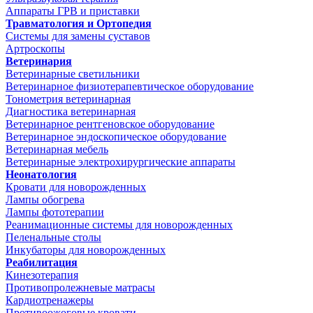
Аппараты ГРВ и приставки
Травматология и Ортопедия
Системы для замены суставов
Артроскопы
Ветеринария
Ветеринарные светильники
Ветеринарное физиотерапевтическое оборудование
Тонометрия ветеринарная
Диагностика ветеринарная
Ветеринарное рентгеновское оборудование
Ветеринарное эндоскопическое оборудование
Ветеринарная мебель
Ветеринарные электрохирургические аппараты
Неонатология
Кровати для новорожденных
Лампы обогрева
Лампы фототерапии
Реанимационные системы для новорожденных
Пеленальные столы
Инкубаторы для новорожденных
Реабилитация
Кинезотерапия
Противопролежневые матрасы
Кардиотренажеры
Противоожоговые кровати