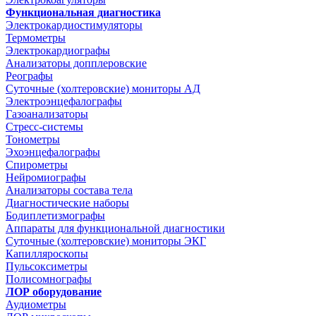
Функциональная диагностика
Электрокардиостимуляторы
Термометры
Электрокардиографы
Анализаторы допплеровские
Реографы
Суточные (холтеровские) мониторы АД
Электроэнцефалографы
Газоанализаторы
Стресс-системы
Тонометры
Эхоэнцефалографы
Спирометры
Нейромиографы
Анализаторы состава тела
Диагностические наборы
Бодиплетизмографы
Аппараты для функциональной диагностики
Суточные (холтеровские) мониторы ЭКГ
Капилляроскопы
Пульсоксиметры
Полисомнографы
ЛОР оборудование
Аудиометры