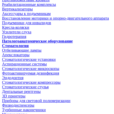
Реабилитационные комплексы
Вертикализаторы
Аксессуары к подъемникам
Восстановление моторики и опорно-двигательного аппарата
Подъемники для инвалидов
Кресла-коляски
Усилители слуха
Гидротерапия
Патологоанатомическое оборудование
Стоматология
Отбеливающие лампы
Апекслокаторы
Стоматологические установки
Аспирационные системы
Стоматологические микроскопы
Фотоактивируемая дезинфекция
Эндодонтия
Стоматологические компрессоры
Стоматологические стулья
Дентальные рентгены
3D принтеры
Приборы для световой полимеризации
Физиодиспенсеры
Турбинные наконечники