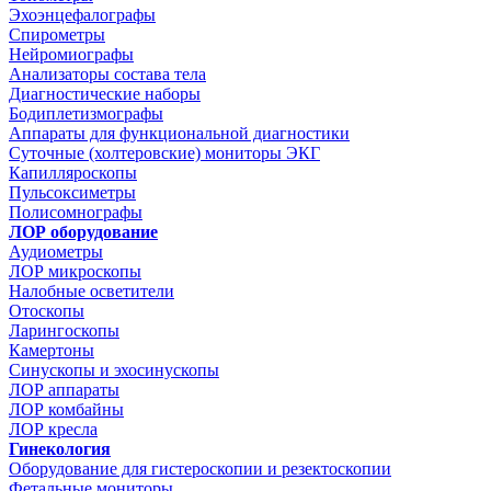
Эхоэнцефалографы
Спирометры
Нейромиографы
Анализаторы состава тела
Диагностические наборы
Бодиплетизмографы
Аппараты для функциональной диагностики
Суточные (холтеровские) мониторы ЭКГ
Капилляроскопы
Пульсоксиметры
Полисомнографы
ЛОР оборудование
Аудиометры
ЛОР микроскопы
Налобные осветители
Отоскопы
Ларингоскопы
Камертоны
Синускопы и эхосинускопы
ЛОР аппараты
ЛОР комбайны
ЛОР кресла
Гинекология
Оборудование для гистероскопии и резектоскопии
Фетальные мониторы