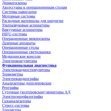
Дерматоскопы
Аксессуары к операционнным столам
Системы навигации
Моторные системы
Расходные материалы для хирургии
Ультразвуковые аспираторы
Вакуумные аспираторы
HIFU-системы
Операционные микроскопы
Лазерные аппараты
Операционные столы
Операционные светильники
Медицинские консоли
Электрокоагуляторы
Функциональная диагностика
Электрокардиостимуляторы
Термометры
Электрокардиографы
Анализаторы допплеровские
Реографы
Суточные (холтеровские) мониторы АД
Электроэнцефалографы
Газоанализаторы
Стресс-системы
Тонометры