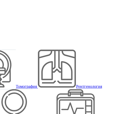
Томография
Рентгенология