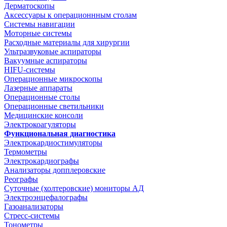
Дерматоскопы
Аксессуары к операционнным столам
Системы навигации
Моторные системы
Расходные материалы для хирургии
Ультразвуковые аспираторы
Вакуумные аспираторы
HIFU-системы
Операционные микроскопы
Лазерные аппараты
Операционные столы
Операционные светильники
Медицинские консоли
Электрокоагуляторы
Функциональная диагностика
Электрокардиостимуляторы
Термометры
Электрокардиографы
Анализаторы допплеровские
Реографы
Суточные (холтеровские) мониторы АД
Электроэнцефалографы
Газоанализаторы
Стресс-системы
Тонометры