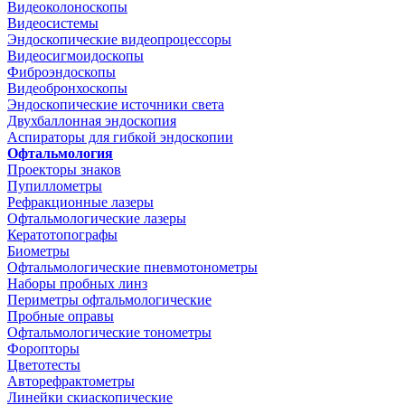
Видеоколоноскопы
Видеосистемы
Эндоскопические видеопроцессоры
Видеосигмоидоскопы
Фиброэндоскопы
Видеобронхоскопы
Эндоскопические источники света
Двухбаллонная эндоскопия
Аспираторы для гибкой эндоскопии
Офтальмология
Проекторы знаков
Пупиллометры
Рефракционные лазеры
Офтальмологические лазеры
Кератотопографы
Биометры
Офтальмологические пневмотонометры
Наборы пробных линз
Периметры офтальмологические
Пробные оправы
Офтальмологические тонометры
Форопторы
Цветотесты
Авторефрактометры
Линейки скиаскопические