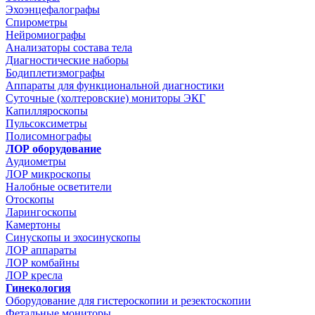
Эхоэнцефалографы
Спирометры
Нейромиографы
Анализаторы состава тела
Диагностические наборы
Бодиплетизмографы
Аппараты для функциональной диагностики
Суточные (холтеровские) мониторы ЭКГ
Капилляроскопы
Пульсоксиметры
Полисомнографы
ЛОР оборудование
Аудиометры
ЛОР микроскопы
Налобные осветители
Отоскопы
Ларингоскопы
Камертоны
Синускопы и эхосинускопы
ЛОР аппараты
ЛОР комбайны
ЛОР кресла
Гинекология
Оборудование для гистероскопии и резектоскопии
Фетальные мониторы