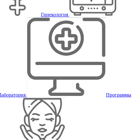
Гинекология
Лаборатория
Программы