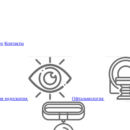
ео
Контакты
ая эндоскопия
Офтальмология