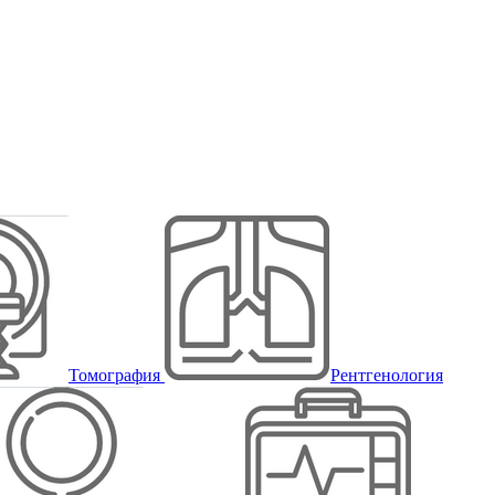
Томография
Рентгенология