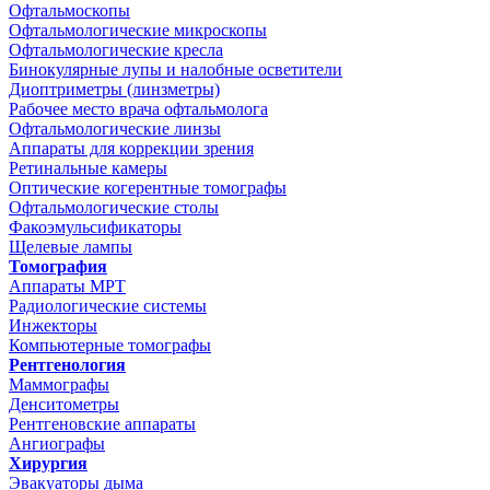
Офтальмоскопы
Офтальмологические микроскопы
Офтальмологические кресла
Бинокулярные лупы и налобные осветители
Диоптриметры (линзметры)
Рабочее место врача офтальмолога
Офтальмологические линзы
Аппараты для коррекции зрения
Ретинальные камеры
Оптические когерентные томографы
Офтальмологические столы
Факоэмульсификаторы
Щелевые лампы
Томография
Аппараты МРТ
Радиологические системы
Инжекторы
Компьютерные томографы
Рентгенология
Маммографы
Денситометры
Рентгеновские аппараты
Ангиографы
Хирургия
Эвакуаторы дыма