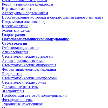
Реабилитационные комплексы
Вертикализаторы
Аксессуары к подъемникам
Восстановление моторики и опорно-двигательного аппарата
Подъемники для инвалидов
Кресла-коляски
Усилители слуха
Гидротерапия
Патологоанатомическое оборудование
Стоматология
Отбеливающие лампы
Апекслокаторы
Стоматологические установки
Аспирационные системы
Стоматологические микроскопы
Фотоактивируемая дезинфекция
Эндодонтия
Стоматологические компрессоры
Стоматологические стулья
Дентальные рентгены
3D принтеры
Приборы для световой полимеризации
Физиодиспенсеры
Турбинные наконечники