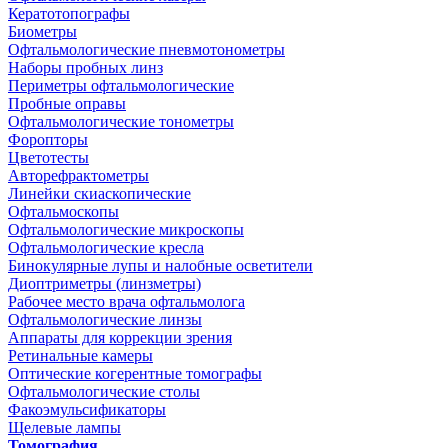
Кератотопографы
Биометры
Офтальмологические пневмотонометры
Наборы пробных линз
Периметры офтальмологические
Пробные оправы
Офтальмологические тонометры
Форопторы
Цветотесты
Авторефрактометры
Линейки скиаскопические
Офтальмоскопы
Офтальмологические микроскопы
Офтальмологические кресла
Бинокулярные лупы и налобные осветители
Диоптриметры (линзметры)
Рабочее место врача офтальмолога
Офтальмологические линзы
Аппараты для коррекции зрения
Ретинальные камеры
Оптические когерентные томографы
Офтальмологические столы
Факоэмульсификаторы
Щелевые лампы
Томография