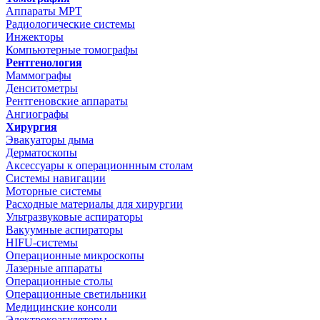
Аппараты МРТ
Радиологические системы
Инжекторы
Компьютерные томографы
Рентгенология
Маммографы
Денситометры
Рентгеновские аппараты
Ангиографы
Хирургия
Эвакуаторы дыма
Дерматоскопы
Аксессуары к операционнным столам
Системы навигации
Моторные системы
Расходные материалы для хирургии
Ультразвуковые аспираторы
Вакуумные аспираторы
HIFU-системы
Операционные микроскопы
Лазерные аппараты
Операционные столы
Операционные светильники
Медицинские консоли
Электрокоагуляторы