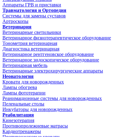
Аппараты ГРВ и приставки
Травматология и Ортопедия
Системы для замены суставов
Артроскопы
Ветеринария
Ветеринарные светильники
Ветеринарное физиотерапевтическое оборудование
Тонометрия ветеринарная
Диагностика ветеринарная
Ветеринарное рентгеновское оборудование
Ветеринарное эндоскопическое оборудование
Ветеринарная мебель
Ветеринарные электрохирургические аппараты
Неонатология
Кровати для новорожденных
Лампы обогрева
Лампы фототерапии
Реанимационные системы для новорожденных
Пеленальные столы
Инкубаторы для новорожденных
Реабилитация
Кинезотерапия
Противопролежневые матрасы
Кардиотренажеры
Противоожоговые кровати