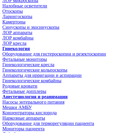
ЛОР микроскопы
Налобные осветители
Отоскопы
Ларингоскопы
Камертоны
Синускопы и эхосинускопы
ЛОР аппараты
ЛОР комбайны
ЛОР кресла
Гинекология
Оборудование для гистероскопии и резектоскопии
Фетальные мониторы
Гинекологические кресла
Гинекологические кольпоскопы
Аппараты для ирригации и аспирации
Гинекологические комбайны
Родовые кровати
Фетальные допплеры
Анестезиология и реанимация
Насосы энтерального питания
Мешки АМБУ
Концентраторы кислорода
Наркозные аппараты
Оборудование для терморегуляции пациента
Мониторы пациента