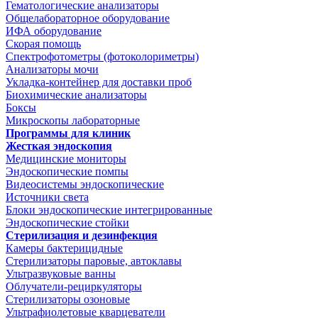
Гематологические анализаторы
Общелабораторное оборудование
ИФА оборудование
Скорая помощь
Спектрофотометры (фотоколориметры)
Анализаторы мочи
Укладка-контейнер для доставки проб
Биохимические анализаторы
Боксы
Микроскопы лабораторные
Программы для клиник
Жесткая эндоскопия
Медицинские мониторы
Эндоскопические помпы
Видеосистемы эндоскопические
Источники света
Блоки эндоскопические интегрированные
Эндоскопические стойки
Стерилизация и дезинфекция
Камеры бактерицидные
Стерилизаторы паровые, автоклавы
Ультразвуковые ванны
Облучатели-рециркуляторы
Стерилизаторы озоновые
Ультрафиолетовые кварцеватели