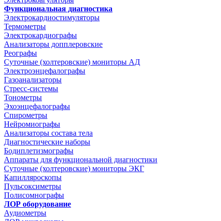
Функциональная диагностика
Электрокардиостимуляторы
Термометры
Электрокардиографы
Анализаторы допплеровские
Реографы
Суточные (холтеровские) мониторы АД
Электроэнцефалографы
Газоанализаторы
Стресс-системы
Тонометры
Эхоэнцефалографы
Спирометры
Нейромиографы
Анализаторы состава тела
Диагностические наборы
Бодиплетизмографы
Аппараты для функциональной диагностики
Суточные (холтеровские) мониторы ЭКГ
Капилляроскопы
Пульсоксиметры
Полисомнографы
ЛОР оборудование
Аудиометры