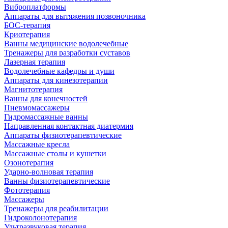
Виброплатформы
Аппараты для вытяжения позвоночника
БОС-терапия
Криотерапия
Ванны медицинские водолечебные
Тренажеры для разработки суставов
Лазерная терапия
Водолечебные кафедры и души
Аппараты для кинезотерапии
Магнитотерапия
Ванны для конечностей
Пневмомассажеры
Гидромассажные ванны
Направленная контактная диатермия
Аппараты физиотерапевтические
Массажные кресла
Массажные столы и кушетки
Озонотерапия
Ударно-волновая терапия
Ванны физиотерапевтические
Фототерапия
Массажеры
Тренажеры для реабилитации
Гидроколонотерапия
Ультразвуковая терапия