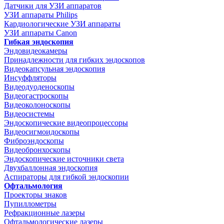
Датчики для УЗИ аппаратов
УЗИ аппараты Philips
Кардиологические УЗИ аппараты
УЗИ аппараты Canon
Гибкая эндоскопия
Эндовидеокамеры
Принадлежности для гибких эндоскопов
Видеокапсульная эндоскопия
Инсуффляторы
Видеодуоденоскопы
Видеогастроскопы
Видеоколоноскопы
Видеосистемы
Эндоскопические видеопроцессоры
Видеосигмоидоскопы
Фиброэндоскопы
Видеобронхоскопы
Эндоскопические источники света
Двухбаллонная эндоскопия
Аспираторы для гибкой эндоскопии
Офтальмология
Проекторы знаков
Пупиллометры
Рефракционные лазеры
Офтальмологические лазеры