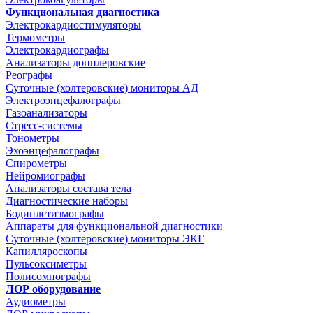
Функциональная диагностика
Электрокардиостимуляторы
Термометры
Электрокардиографы
Анализаторы допплеровские
Реографы
Суточные (холтеровские) мониторы АД
Электроэнцефалографы
Газоанализаторы
Стресс-системы
Тонометры
Эхоэнцефалографы
Спирометры
Нейромиографы
Анализаторы состава тела
Диагностические наборы
Бодиплетизмографы
Аппараты для функциональной диагностики
Суточные (холтеровские) мониторы ЭКГ
Капилляроскопы
Пульсоксиметры
Полисомнографы
ЛОР оборудование
Аудиометры