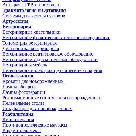
Аппараты ГРВ и приставки
Травматология и Ортопедия
Системы для замены суставов
Артроскопы
Ветеринария
Ветеринарные светильники
Ветеринарное физиотерапевтическое оборудование
Тонометрия ветеринарная
Диагностика ветеринарная
Ветеринарное рентгеновское оборудование
Ветеринарное эндоскопическое оборудование
Ветеринарная мебель
Ветеринарные электрохирургические аппараты
Неонатология
Кровати для новорожденных
Лампы обогрева
Лампы фототерапии
Реанимационные системы для новорожденных
Пеленальные столы
Инкубаторы для новорожденных
Реабилитация
Кинезотерапия
Противопролежневые матрасы
Кардиотренажеры
Противоожоговые кровати