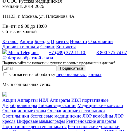
©
ООО Русская медицинская
компания
, 2014-2026
111123
,
г. Москва
,
ул. Плеханова 4А
Пн–пт: с 9:00 до 18:00
Сб–вс: выходной
Каталог
Акции
Бренды
Проекты
Новости
О компании
Доставка и оплата
Сервис
Контакты
Мы в Telegram
+7 (499) 372-11-10
8 800 775 74 67
@
Форма обратной связи
Подписывайтесь: новости и лучшие торговые предложения для вас!
Подписаться
Согласен на обработку
персональных данных
Мы в социальных сетях:
Акции
Аппараты ИВЛ
Аппараты ИВЛ портативные
Дефибрилляторы
Гибкая эндоскопия
Медицинские консоли
Операционные столы
Операционные светильники
Светильники бестеневые медицинские
ЛОР комбайны
ЛОР
кресла
Цифровые маммографы
Рентгеновские аппараты
Портативные рентген аппараты
Рентгеновские установки