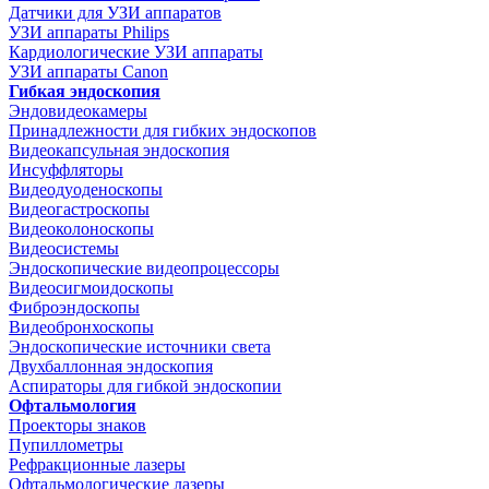
Датчики для УЗИ аппаратов
УЗИ аппараты Philips
Кардиологические УЗИ аппараты
УЗИ аппараты Canon
Гибкая эндоскопия
Эндовидеокамеры
Принадлежности для гибких эндоскопов
Видеокапсульная эндоскопия
Инсуффляторы
Видеодуоденоскопы
Видеогастроскопы
Видеоколоноскопы
Видеосистемы
Эндоскопические видеопроцессоры
Видеосигмоидоскопы
Фиброэндоскопы
Видеобронхоскопы
Эндоскопические источники света
Двухбаллонная эндоскопия
Аспираторы для гибкой эндоскопии
Офтальмология
Проекторы знаков
Пупиллометры
Рефракционные лазеры
Офтальмологические лазеры