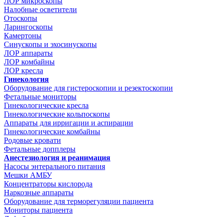
ЛОР микроскопы
Налобные осветители
Отоскопы
Ларингоскопы
Камертоны
Синускопы и эхосинускопы
ЛОР аппараты
ЛОР комбайны
ЛОР кресла
Гинекология
Оборудование для гистероскопии и резектоскопии
Фетальные мониторы
Гинекологические кресла
Гинекологические кольпоскопы
Аппараты для ирригации и аспирации
Гинекологические комбайны
Родовые кровати
Фетальные допплеры
Анестезиология и реанимация
Насосы энтерального питания
Мешки АМБУ
Концентраторы кислорода
Наркозные аппараты
Оборудование для терморегуляции пациента
Мониторы пациента