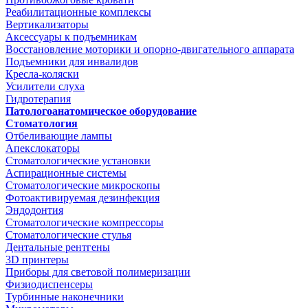
Реабилитационные комплексы
Вертикализаторы
Аксессуары к подъемникам
Восстановление моторики и опорно-двигательного аппарата
Подъемники для инвалидов
Кресла-коляски
Усилители слуха
Гидротерапия
Патологоанатомическое оборудование
Стоматология
Отбеливающие лампы
Апекслокаторы
Стоматологические установки
Аспирационные системы
Стоматологические микроскопы
Фотоактивируемая дезинфекция
Эндодонтия
Стоматологические компрессоры
Стоматологические стулья
Дентальные рентгены
3D принтеры
Приборы для световой полимеризации
Физиодиспенсеры
Турбинные наконечники