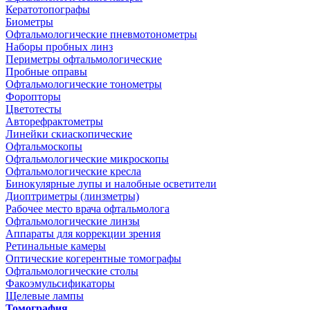
Кератотопографы
Биометры
Офтальмологические пневмотонометры
Наборы пробных линз
Периметры офтальмологические
Пробные оправы
Офтальмологические тонометры
Форопторы
Цветотесты
Авторефрактометры
Линейки скиаскопические
Офтальмоскопы
Офтальмологические микроскопы
Офтальмологические кресла
Бинокулярные лупы и налобные осветители
Диоптриметры (линзметры)
Рабочее место врача офтальмолога
Офтальмологические линзы
Аппараты для коррекции зрения
Ретинальные камеры
Оптические когерентные томографы
Офтальмологические столы
Факоэмульсификаторы
Щелевые лампы
Томография