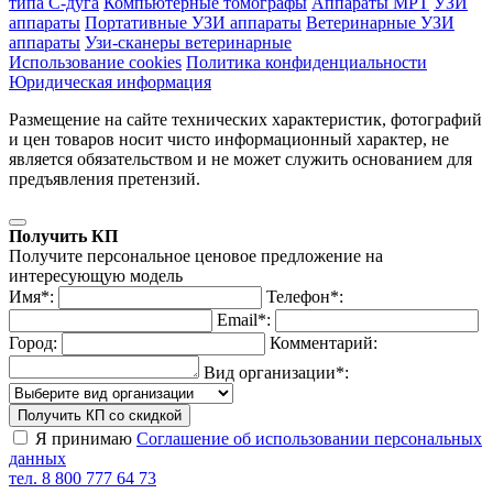
типа С-дуга
Компьютерные томографы
Аппараты МРТ
УЗИ
аппараты
Портативные УЗИ аппараты
Ветеринарные УЗИ
аппараты
Узи-сканеры ветеринарные
Использование cookies
Политика конфиденциальности
Юридическая информация
Размещение на сайте технических характеристик, фотографий
и цен товаров носит чисто информационный характер, не
является обязательством и не может служить основанием для
предъявления претензий.
Получить КП
Получите персональное ценовое предложение на
интересующую модель
Имя*:
Телефон*:
Email*:
Город:
Комментарий:
Вид организации*:
Получить КП со скидкой
Я принимаю
Соглашение об использовании персональных
данных
тел. 8 800 777 64 73