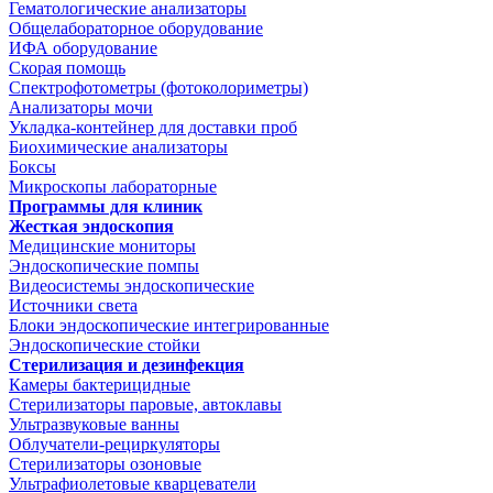
Гематологические анализаторы
Общелабораторное оборудование
ИФА оборудование
Скорая помощь
Спектрофотометры (фотоколориметры)
Анализаторы мочи
Укладка-контейнер для доставки проб
Биохимические анализаторы
Боксы
Микроскопы лабораторные
Программы для клиник
Жесткая эндоскопия
Медицинские мониторы
Эндоскопические помпы
Видеосистемы эндоскопические
Источники света
Блоки эндоскопические интегрированные
Эндоскопические стойки
Стерилизация и дезинфекция
Камеры бактерицидные
Стерилизаторы паровые, автоклавы
Ультразвуковые ванны
Облучатели-рециркуляторы
Стерилизаторы озоновые
Ультрафиолетовые кварцеватели