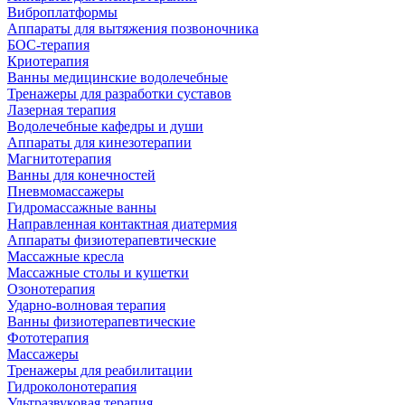
Виброплатформы
Аппараты для вытяжения позвоночника
БОС-терапия
Криотерапия
Ванны медицинские водолечебные
Тренажеры для разработки суставов
Лазерная терапия
Водолечебные кафедры и души
Аппараты для кинезотерапии
Магнитотерапия
Ванны для конечностей
Пневмомассажеры
Гидромассажные ванны
Направленная контактная диатермия
Аппараты физиотерапевтические
Массажные кресла
Массажные столы и кушетки
Озонотерапия
Ударно-волновая терапия
Ванны физиотерапевтические
Фототерапия
Массажеры
Тренажеры для реабилитации
Гидроколонотерапия
Ультразвуковая терапия