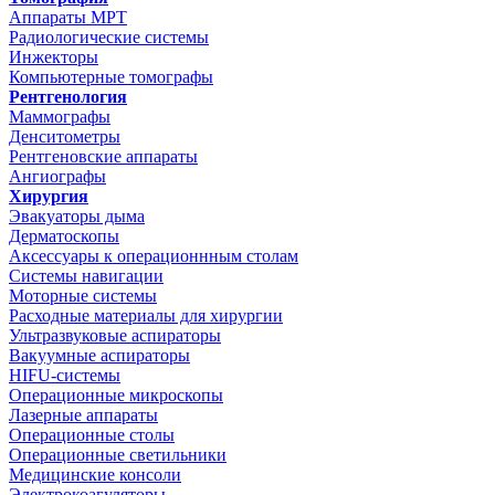
Аппараты МРТ
Радиологические системы
Инжекторы
Компьютерные томографы
Рентгенология
Маммографы
Денситометры
Рентгеновские аппараты
Ангиографы
Хирургия
Эвакуаторы дыма
Дерматоскопы
Аксессуары к операционнным столам
Системы навигации
Моторные системы
Расходные материалы для хирургии
Ультразвуковые аспираторы
Вакуумные аспираторы
HIFU-системы
Операционные микроскопы
Лазерные аппараты
Операционные столы
Операционные светильники
Медицинские консоли
Электрокоагуляторы