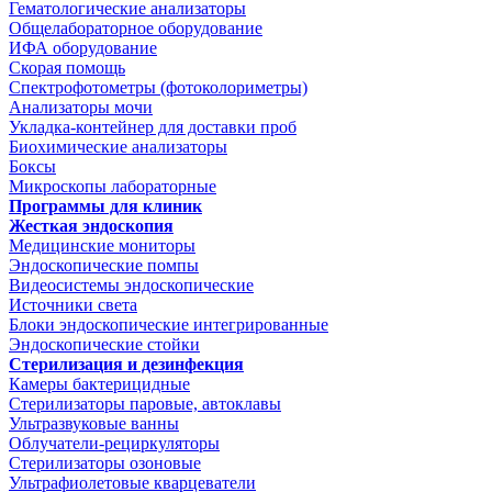
Гематологические анализаторы
Общелабораторное оборудование
ИФА оборудование
Скорая помощь
Спектрофотометры (фотоколориметры)
Анализаторы мочи
Укладка-контейнер для доставки проб
Биохимические анализаторы
Боксы
Микроскопы лабораторные
Программы для клиник
Жесткая эндоскопия
Медицинские мониторы
Эндоскопические помпы
Видеосистемы эндоскопические
Источники света
Блоки эндоскопические интегрированные
Эндоскопические стойки
Стерилизация и дезинфекция
Камеры бактерицидные
Стерилизаторы паровые, автоклавы
Ультразвуковые ванны
Облучатели-рециркуляторы
Стерилизаторы озоновые
Ультрафиолетовые кварцеватели