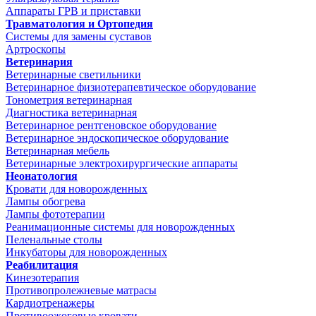
Аппараты ГРВ и приставки
Травматология и Ортопедия
Системы для замены суставов
Артроскопы
Ветеринария
Ветеринарные светильники
Ветеринарное физиотерапевтическое оборудование
Тонометрия ветеринарная
Диагностика ветеринарная
Ветеринарное рентгеновское оборудование
Ветеринарное эндоскопическое оборудование
Ветеринарная мебель
Ветеринарные электрохирургические аппараты
Неонатология
Кровати для новорожденных
Лампы обогрева
Лампы фототерапии
Реанимационные системы для новорожденных
Пеленальные столы
Инкубаторы для новорожденных
Реабилитация
Кинезотерапия
Противопролежневые матрасы
Кардиотренажеры
Противоожоговые кровати