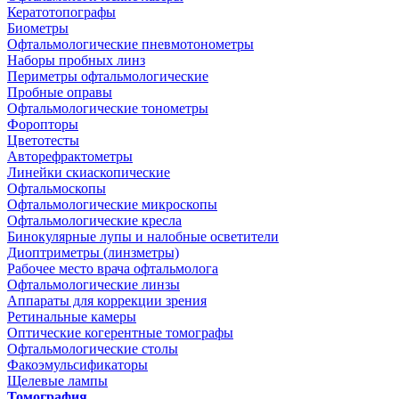
Кератотопографы
Биометры
Офтальмологические пневмотонометры
Наборы пробных линз
Периметры офтальмологические
Пробные оправы
Офтальмологические тонометры
Форопторы
Цветотесты
Авторефрактометры
Линейки скиаскопические
Офтальмоскопы
Офтальмологические микроскопы
Офтальмологические кресла
Бинокулярные лупы и налобные осветители
Диоптриметры (линзметры)
Рабочее место врача офтальмолога
Офтальмологические линзы
Аппараты для коррекции зрения
Ретинальные камеры
Оптические когерентные томографы
Офтальмологические столы
Факоэмульсификаторы
Щелевые лампы
Томография