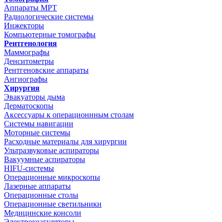
Аппараты МРТ
Радиологические системы
Инжекторы
Компьютерные томографы
Рентгенология
Маммографы
Денситометры
Рентгеновские аппараты
Ангиографы
Хирургия
Эвакуаторы дыма
Дерматоскопы
Аксессуары к операционнным столам
Системы навигации
Моторные системы
Расходные материалы для хирургии
Ультразвуковые аспираторы
Вакуумные аспираторы
HIFU-системы
Операционные микроскопы
Лазерные аппараты
Операционные столы
Операционные светильники
Медицинские консоли
Электрокоагуляторы