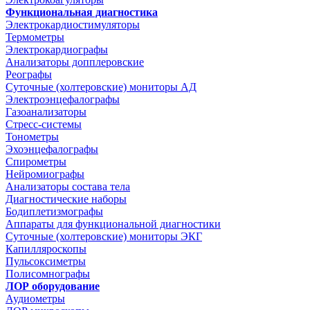
Функциональная диагностика
Электрокардиостимуляторы
Термометры
Электрокардиографы
Анализаторы допплеровские
Реографы
Суточные (холтеровские) мониторы АД
Электроэнцефалографы
Газоанализаторы
Стресс-системы
Тонометры
Эхоэнцефалографы
Спирометры
Нейромиографы
Анализаторы состава тела
Диагностические наборы
Бодиплетизмографы
Аппараты для функциональной диагностики
Суточные (холтеровские) мониторы ЭКГ
Капилляроскопы
Пульсоксиметры
Полисомнографы
ЛОР оборудование
Аудиометры