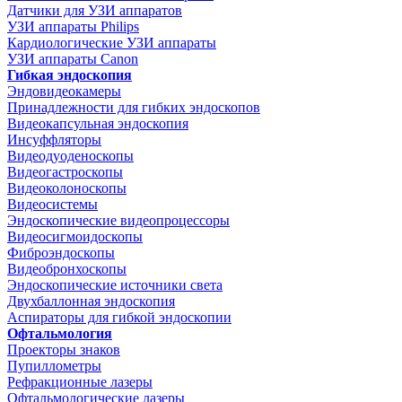
Датчики для УЗИ аппаратов
УЗИ аппараты Philips
Кардиологические УЗИ аппараты
УЗИ аппараты Canon
Гибкая эндоскопия
Эндовидеокамеры
Принадлежности для гибких эндоскопов
Видеокапсульная эндоскопия
Инсуффляторы
Видеодуоденоскопы
Видеогастроскопы
Видеоколоноскопы
Видеосистемы
Эндоскопические видеопроцессоры
Видеосигмоидоскопы
Фиброэндоскопы
Видеобронхоскопы
Эндоскопические источники света
Двухбаллонная эндоскопия
Аспираторы для гибкой эндоскопии
Офтальмология
Проекторы знаков
Пупиллометры
Рефракционные лазеры
Офтальмологические лазеры