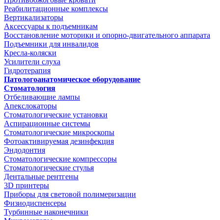
Реабилитационные комплексы
Вертикализаторы
Аксессуары к подъемникам
Восстановление моторики и опорно-двигательного аппарата
Подъемники для инвалидов
Кресла-коляски
Усилители слуха
Гидротерапия
Патологоанатомическое оборудование
Стоматология
Отбеливающие лампы
Апекслокаторы
Стоматологические установки
Аспирационные системы
Стоматологические микроскопы
Фотоактивируемая дезинфекция
Эндодонтия
Стоматологические компрессоры
Стоматологические стулья
Дентальные рентгены
3D принтеры
Приборы для световой полимеризации
Физиодиспенсеры
Турбинные наконечники