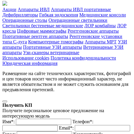
Акции
Аппараты ИВЛ
Аппараты ИВЛ портативные
Дефибрилляторы
Гибкая эндоскопия
Медицинские консоли
Операционные столы
Операционные светильники
Светильники бестеневые медицинские
ЛОР комбайны
ЛОР
кресла
Цифровые маммографы
Рентгеновские аппараты
Портативные рентген аппараты
Рентгеновские установки
типа С-дуга
Компьютерные томографы
Аппараты МРТ
УЗИ
аппараты
Портативные УЗИ аппараты
Ветеринарные УЗИ
аппараты
Узи-сканеры ветеринарные
Использование cookies
Политика конфиденциальности
Юридическая информация
Размещение на сайте технических характеристик, фотографий
и цен товаров носит чисто информационный характер, не
является обязательством и не может служить основанием для
предъявления претензий.
Получить КП
Получите персональное ценовое предложение на
интересующую модель
Имя*:
Телефон*:
Email*: