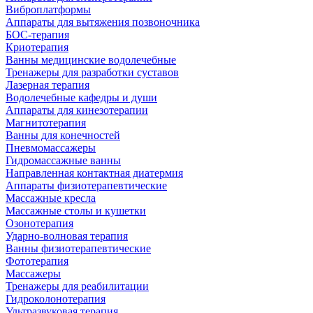
Виброплатформы
Аппараты для вытяжения позвоночника
БОС-терапия
Криотерапия
Ванны медицинские водолечебные
Тренажеры для разработки суставов
Лазерная терапия
Водолечебные кафедры и души
Аппараты для кинезотерапии
Магнитотерапия
Ванны для конечностей
Пневмомассажеры
Гидромассажные ванны
Направленная контактная диатермия
Аппараты физиотерапевтические
Массажные кресла
Массажные столы и кушетки
Озонотерапия
Ударно-волновая терапия
Ванны физиотерапевтические
Фототерапия
Массажеры
Тренажеры для реабилитации
Гидроколонотерапия
Ультразвуковая терапия