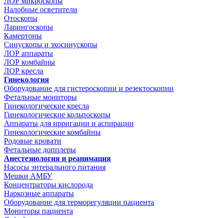
ЛОР микроскопы
Налобные осветители
Отоскопы
Ларингоскопы
Камертоны
Синускопы и эхосинускопы
ЛОР аппараты
ЛОР комбайны
ЛОР кресла
Гинекология
Оборудование для гистероскопии и резектоскопии
Фетальные мониторы
Гинекологические кресла
Гинекологические кольпоскопы
Аппараты для ирригации и аспирации
Гинекологические комбайны
Родовые кровати
Фетальные допплеры
Анестезиология и реанимация
Насосы энтерального питания
Мешки АМБУ
Концентраторы кислорода
Наркозные аппараты
Оборудование для терморегуляции пациента
Мониторы пациента