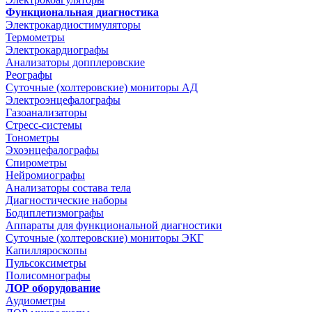
Функциональная диагностика
Электрокардиостимуляторы
Термометры
Электрокардиографы
Анализаторы допплеровские
Реографы
Суточные (холтеровские) мониторы АД
Электроэнцефалографы
Газоанализаторы
Стресс-системы
Тонометры
Эхоэнцефалографы
Спирометры
Нейромиографы
Анализаторы состава тела
Диагностические наборы
Бодиплетизмографы
Аппараты для функциональной диагностики
Суточные (холтеровские) мониторы ЭКГ
Капилляроскопы
Пульсоксиметры
Полисомнографы
ЛОР оборудование
Аудиометры