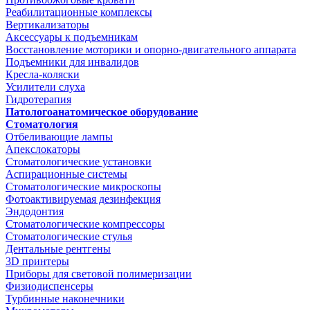
Реабилитационные комплексы
Вертикализаторы
Аксессуары к подъемникам
Восстановление моторики и опорно-двигательного аппарата
Подъемники для инвалидов
Кресла-коляски
Усилители слуха
Гидротерапия
Патологоанатомическое оборудование
Стоматология
Отбеливающие лампы
Апекслокаторы
Стоматологические установки
Аспирационные системы
Стоматологические микроскопы
Фотоактивируемая дезинфекция
Эндодонтия
Стоматологические компрессоры
Стоматологические стулья
Дентальные рентгены
3D принтеры
Приборы для световой полимеризации
Физиодиспенсеры
Турбинные наконечники