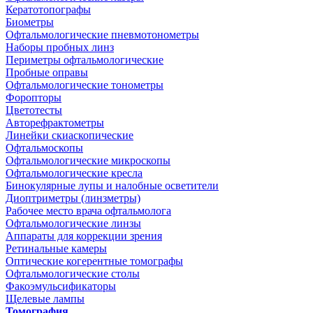
Кератотопографы
Биометры
Офтальмологические пневмотонометры
Наборы пробных линз
Периметры офтальмологические
Пробные оправы
Офтальмологические тонометры
Форопторы
Цветотесты
Авторефрактометры
Линейки скиаскопические
Офтальмоскопы
Офтальмологические микроскопы
Офтальмологические кресла
Бинокулярные лупы и налобные осветители
Диоптриметры (линзметры)
Рабочее место врача офтальмолога
Офтальмологические линзы
Аппараты для коррекции зрения
Ретинальные камеры
Оптические когерентные томографы
Офтальмологические столы
Факоэмульсификаторы
Щелевые лампы
Томография