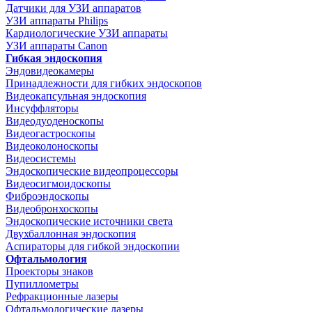
Датчики для УЗИ аппаратов
УЗИ аппараты Philips
Кардиологические УЗИ аппараты
УЗИ аппараты Canon
Гибкая эндоскопия
Эндовидеокамеры
Принадлежности для гибких эндоскопов
Видеокапсульная эндоскопия
Инсуффляторы
Видеодуоденоскопы
Видеогастроскопы
Видеоколоноскопы
Видеосистемы
Эндоскопические видеопроцессоры
Видеосигмоидоскопы
Фиброэндоскопы
Видеобронхоскопы
Эндоскопические источники света
Двухбаллонная эндоскопия
Аспираторы для гибкой эндоскопии
Офтальмология
Проекторы знаков
Пупиллометры
Рефракционные лазеры
Офтальмологические лазеры