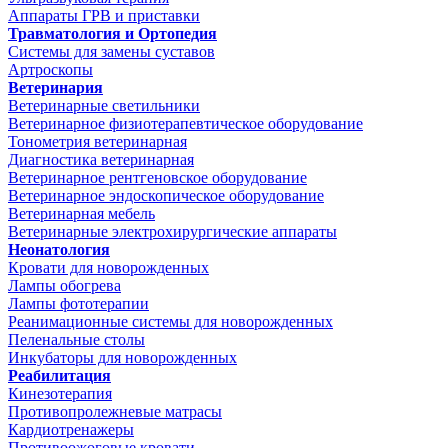
Аппараты ГРВ и приставки
Травматология и Ортопедия
Системы для замены суставов
Артроскопы
Ветеринария
Ветеринарные светильники
Ветеринарное физиотерапевтическое оборудование
Тонометрия ветеринарная
Диагностика ветеринарная
Ветеринарное рентгеновское оборудование
Ветеринарное эндоскопическое оборудование
Ветеринарная мебель
Ветеринарные электрохирургические аппараты
Неонатология
Кровати для новорожденных
Лампы обогрева
Лампы фототерапии
Реанимационные системы для новорожденных
Пеленальные столы
Инкубаторы для новорожденных
Реабилитация
Кинезотерапия
Противопролежневые матрасы
Кардиотренажеры
Противоожоговые кровати