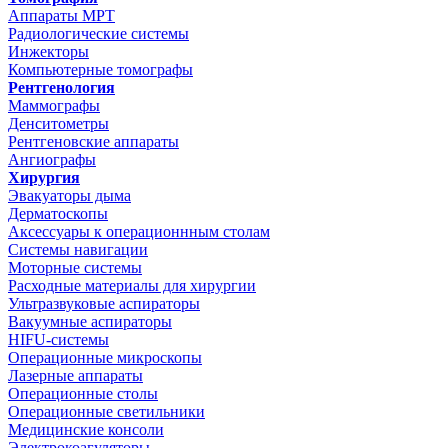
Аппараты МРТ
Радиологические системы
Инжекторы
Компьютерные томографы
Рентгенология
Маммографы
Денситометры
Рентгеновские аппараты
Ангиографы
Хирургия
Эвакуаторы дыма
Дерматоскопы
Аксессуары к операционнным столам
Системы навигации
Моторные системы
Расходные материалы для хирургии
Ультразвуковые аспираторы
Вакуумные аспираторы
HIFU-системы
Операционные микроскопы
Лазерные аппараты
Операционные столы
Операционные светильники
Медицинские консоли
Электрокоагуляторы