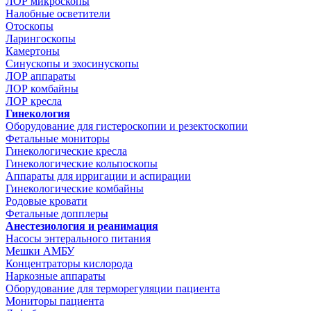
ЛОР микроскопы
Налобные осветители
Отоскопы
Ларингоскопы
Камертоны
Синускопы и эхосинускопы
ЛОР аппараты
ЛОР комбайны
ЛОР кресла
Гинекология
Оборудование для гистероскопии и резектоскопии
Фетальные мониторы
Гинекологические кресла
Гинекологические кольпоскопы
Аппараты для ирригации и аспирации
Гинекологические комбайны
Родовые кровати
Фетальные допплеры
Анестезиология и реанимация
Насосы энтерального питания
Мешки АМБУ
Концентраторы кислорода
Наркозные аппараты
Оборудование для терморегуляции пациента
Мониторы пациента