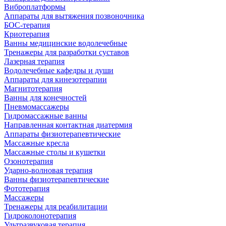
Виброплатформы
Аппараты для вытяжения позвоночника
БОС-терапия
Криотерапия
Ванны медицинские водолечебные
Тренажеры для разработки суставов
Лазерная терапия
Водолечебные кафедры и души
Аппараты для кинезотерапии
Магнитотерапия
Ванны для конечностей
Пневмомассажеры
Гидромассажные ванны
Направленная контактная диатермия
Аппараты физиотерапевтические
Массажные кресла
Массажные столы и кушетки
Озонотерапия
Ударно-волновая терапия
Ванны физиотерапевтические
Фототерапия
Массажеры
Тренажеры для реабилитации
Гидроколонотерапия
Ультразвуковая терапия