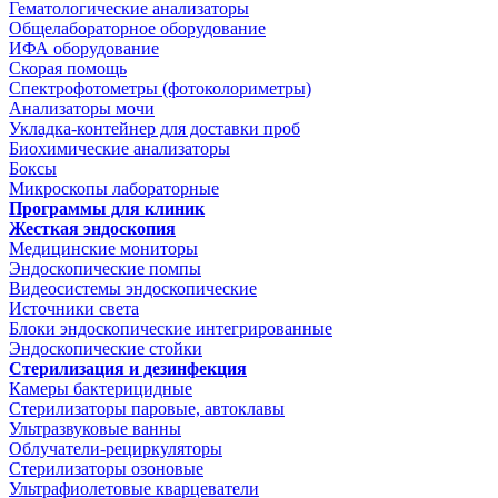
Гематологические анализаторы
Общелабораторное оборудование
ИФА оборудование
Скорая помощь
Спектрофотометры (фотоколориметры)
Анализаторы мочи
Укладка-контейнер для доставки проб
Биохимические анализаторы
Боксы
Микроскопы лабораторные
Программы для клиник
Жесткая эндоскопия
Медицинские мониторы
Эндоскопические помпы
Видеосистемы эндоскопические
Источники света
Блоки эндоскопические интегрированные
Эндоскопические стойки
Стерилизация и дезинфекция
Камеры бактерицидные
Стерилизаторы паровые, автоклавы
Ультразвуковые ванны
Облучатели-рециркуляторы
Стерилизаторы озоновые
Ультрафиолетовые кварцеватели