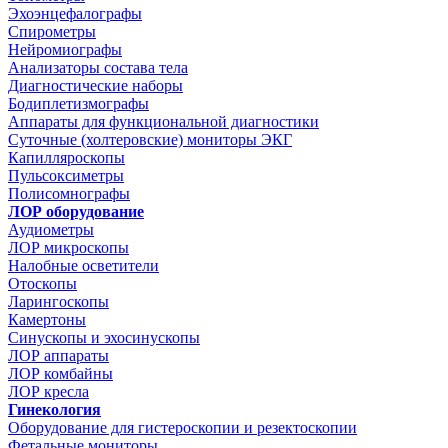
Эхоэнцефалографы
Спирометры
Нейромиографы
Анализаторы состава тела
Диагностические наборы
Бодиплетизмографы
Аппараты для функциональной диагностики
Суточные (холтеровские) мониторы ЭКГ
Капилляроскопы
Пульсоксиметры
Полисомнографы
ЛОР оборудование
Аудиометры
ЛОР микроскопы
Налобные осветители
Отоскопы
Ларингоскопы
Камертоны
Синускопы и эхосинускопы
ЛОР аппараты
ЛОР комбайны
ЛОР кресла
Гинекология
Оборудование для гистероскопии и резектоскопии
Фетальные мониторы