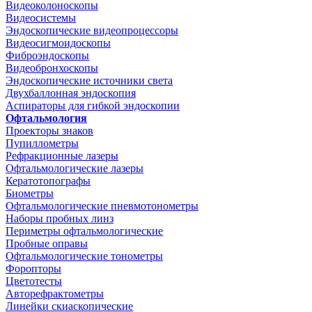
Видеоколоноскопы
Видеосистемы
Эндоскопические видеопроцессоры
Видеосигмоидоскопы
Фиброэндоскопы
Видеобронхоскопы
Эндоскопические источники света
Двухбаллонная эндоскопия
Аспираторы для гибкой эндоскопии
Офтальмология
Проекторы знаков
Пупиллометры
Рефракционные лазеры
Офтальмологические лазеры
Кератотопографы
Биометры
Офтальмологические пневмотонометры
Наборы пробных линз
Периметры офтальмологические
Пробные оправы
Офтальмологические тонометры
Форопторы
Цветотесты
Авторефрактометры
Линейки скиаскопические