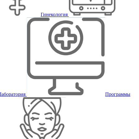
Гинекология
Лаборатория
Программы