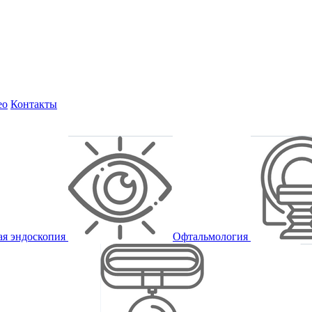
ео
Контакты
ая эндоскопия
Офтальмология