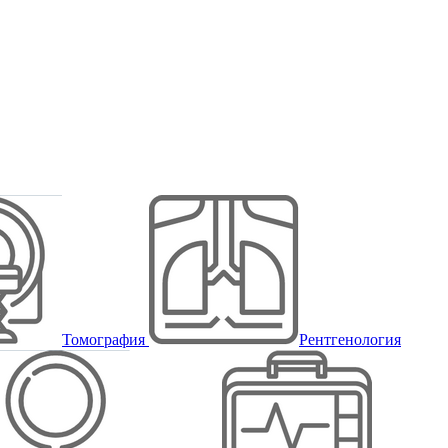
Томография
Рентгенология