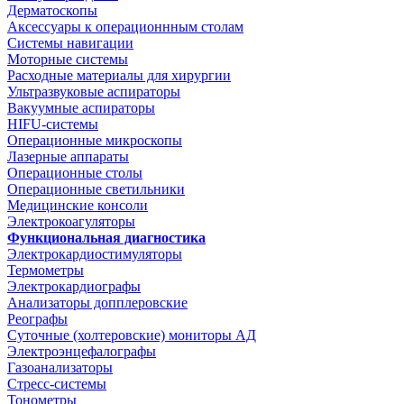
Дерматоскопы
Аксессуары к операционнным столам
Системы навигации
Моторные системы
Расходные материалы для хирургии
Ультразвуковые аспираторы
Вакуумные аспираторы
HIFU-системы
Операционные микроскопы
Лазерные аппараты
Операционные столы
Операционные светильники
Медицинские консоли
Электрокоагуляторы
Функциональная диагностика
Электрокардиостимуляторы
Термометры
Электрокардиографы
Анализаторы допплеровские
Реографы
Суточные (холтеровские) мониторы АД
Электроэнцефалографы
Газоанализаторы
Стресс-системы
Тонометры