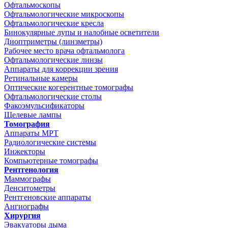
Офтальмоскопы
Офтальмологические микроскопы
Офтальмологические кресла
Бинокулярные лупы и налобные осветители
Диоптриметры (линзметры)
Рабочее место врача офтальмолога
Офтальмологические линзы
Аппараты для коррекции зрения
Ретинальные камеры
Оптические когерентные томографы
Офтальмологические столы
Факоэмульсификаторы
Щелевые лампы
Томография
Аппараты МРТ
Радиологические системы
Инжекторы
Компьютерные томографы
Рентгенология
Маммографы
Денситометры
Рентгеновские аппараты
Ангиографы
Хирургия
Эвакуаторы дыма