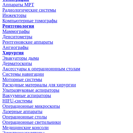
Аппараты МРТ
Радиологические системы
Инжекторы
Компьютерные томографы
Рентгенология
Маммографы
Денситометры
Рентгеновские аппараты
Ангиографы
Хирургия
Эвакуаторы дыма
Дерматоскопы
Аксессуары к операционнным столам
Системы навигации
Моторные системы
Расходные материалы для хирургии
Ультразвуковые аспираторы
Вакуумные аспираторы
HIFU-системы
Операционные микроскопы
Лазерные аппараты
Операционные столы
Операционные светильники
Медицинские консоли
Электрокоагуляторы