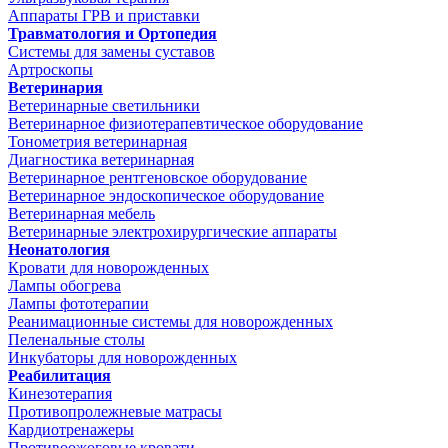
Аппараты ГРВ и приставки
Травматология и Ортопедия
Системы для замены суставов
Артроскопы
Ветеринария
Ветеринарные светильники
Ветеринарное физиотерапевтическое оборудование
Тонометрия ветеринарная
Диагностика ветеринарная
Ветеринарное рентгеновское оборудование
Ветеринарное эндоскопическое оборудование
Ветеринарная мебель
Ветеринарные электрохирургические аппараты
Неонатология
Кровати для новорожденных
Лампы обогрева
Лампы фототерапии
Реанимационные системы для новорожденных
Пеленальные столы
Инкубаторы для новорожденных
Реабилитация
Кинезотерапия
Противопролежневые матрасы
Кардиотренажеры
Противоожоговые кровати