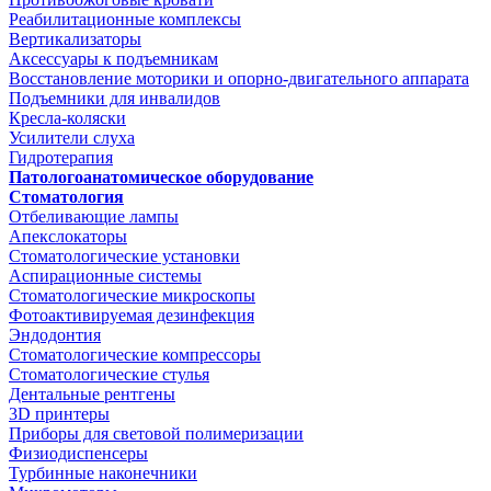
Реабилитационные комплексы
Вертикализаторы
Аксессуары к подъемникам
Восстановление моторики и опорно-двигательного аппарата
Подъемники для инвалидов
Кресла-коляски
Усилители слуха
Гидротерапия
Патологоанатомическое оборудование
Стоматология
Отбеливающие лампы
Апекслокаторы
Стоматологические установки
Аспирационные системы
Стоматологические микроскопы
Фотоактивируемая дезинфекция
Эндодонтия
Стоматологические компрессоры
Стоматологические стулья
Дентальные рентгены
3D принтеры
Приборы для световой полимеризации
Физиодиспенсеры
Турбинные наконечники