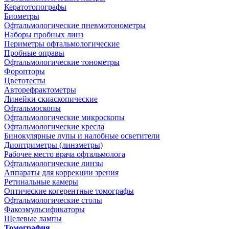
Кератотопографы
Биометры
Офтальмологические пневмотонометры
Наборы пробных линз
Периметры офтальмологические
Пробные оправы
Офтальмологические тонометры
Форопторы
Цветотесты
Авторефрактометры
Линейки скиаскопические
Офтальмоскопы
Офтальмологические микроскопы
Офтальмологические кресла
Бинокулярные лупы и налобные осветители
Диоптриметры (линзметры)
Рабочее место врача офтальмолога
Офтальмологические линзы
Аппараты для коррекции зрения
Ретинальные камеры
Оптические когерентные томографы
Офтальмологические столы
Факоэмульсификаторы
Щелевые лампы
Томография