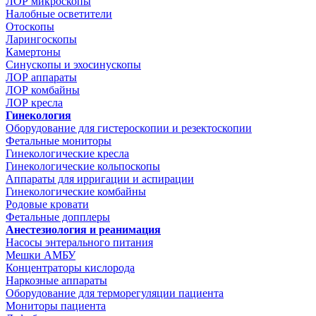
ЛОР микроскопы
Налобные осветители
Отоскопы
Ларингоскопы
Камертоны
Синускопы и эхосинускопы
ЛОР аппараты
ЛОР комбайны
ЛОР кресла
Гинекология
Оборудование для гистероскопии и резектоскопии
Фетальные мониторы
Гинекологические кресла
Гинекологические кольпоскопы
Аппараты для ирригации и аспирации
Гинекологические комбайны
Родовые кровати
Фетальные допплеры
Анестезиология и реанимация
Насосы энтерального питания
Мешки АМБУ
Концентраторы кислорода
Наркозные аппараты
Оборудование для терморегуляции пациента
Мониторы пациента