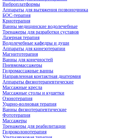
Виброплатформы
Аппараты для вытяжения позвоночника
БОС-терапия
Криотерапия
Ванны медицинские водолечебные
Тренажеры для разработки суставов
Лазерная терапия
Водолечебные кафедры и души
Аппараты для кинезотерапии
Магнитотерапия
Ванны для конечностей
Пневмомассажеры
Гидромассажные ванны
Направленная контактная диатермия
Аппараты физиотерапевтические
Массажные кресла
Массажные столы и кушетки
Озонотерапия
Ударно-волновая терапия
Ванны физиотерапевтические
Фототерапия
Массажеры
Тренажеры для реабилитации
Гидроколонотерапия
Ультразвуковая терапия