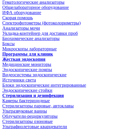
Гематологические анализаторы
Общелабораторное оборудование
ИФА оборудование
Скорая помощь
Спектрофотометры (фотоколориметры)
Анализаторы мочи
Укладка-контейнер для доставки проб
Биохимические анализаторы
Боксы
Микроскопы лабораторные
Программы для клиник
Жесткая эндоскопия
Медицинские мониторы
Эндоскопические помпы
Видеосистемы эндоскопические
Источники света
Блоки эндоскопические интегрированные
Эндоскопические стойки
Стерилизация и дезинфекция
Камеры бактерицидные
Стерилизаторы паровые, автоклавы
Ультразвуковые ванны
Облучатели-рециркуляторы
Стерилизаторы озоновые
Ультрафиолетовые кварцеватели