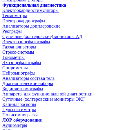
Функциональная диагностика
Электрокардиостимуляторы
Термометры
Электрокардиографы
Анализаторы допплеровские
Реографы
Суточные (холтеровские) мониторы АД
Электроэнцефалографы
Газоанализаторы
Стресс-системы
Тонометры
Эхоэнцефалографы
Спирометры
Нейромиографы
Анализаторы состава тела
Диагностические наборы
Бодиплетизмографы
Аппараты для функциональной диагностики
Суточные (холтеровские) мониторы ЭКГ
Капилляроскопы
Пульсоксиметры
Полисомнографы
ЛОР оборудование
Аудиометры