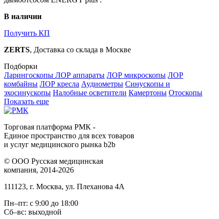
В наличии
Получить КП
ZERTS
, Доставка со склада в Москве
Подборки
Ларингоскопы
ЛОР аппараты
ЛОР микроскопы
ЛОР
комбайны
ЛОР кресла
Аудиометры
Синускопы и
эхосинускопы
Налобные осветители
Камертоны
Отоскопы
Показать еще
Торговая платформа РМК -
Единое пространство для всех товаров
и услуг медицинского рынка b2b
©
ООО Русская медицинская
компания
, 2014-2026
111123
,
г. Москва
,
ул. Плеханова 4А
Пн–пт: с 9:00 до 18:00
Сб–вс: выходной