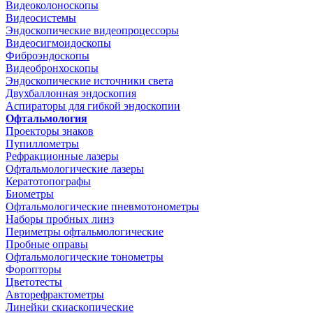
Видеоколоноскопы
Видеосистемы
Эндоскопические видеопроцессоры
Видеосигмоидоскопы
Фиброэндоскопы
Видеобронхоскопы
Эндоскопические источники света
Двухбаллонная эндоскопия
Аспираторы для гибкой эндоскопии
Офтальмология
Проекторы знаков
Пупиллометры
Рефракционные лазеры
Офтальмологические лазеры
Кератотопографы
Биометры
Офтальмологические пневмотонометры
Наборы пробных линз
Периметры офтальмологические
Пробные оправы
Офтальмологические тонометры
Форопторы
Цветотесты
Авторефрактометры
Линейки скиаскопические