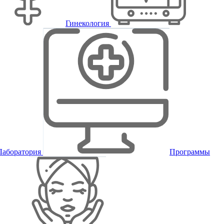
Гинекология
Лаборатория
Программы