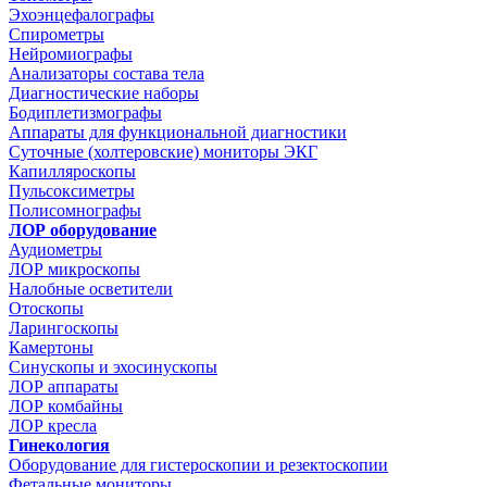
Эхоэнцефалографы
Спирометры
Нейромиографы
Анализаторы состава тела
Диагностические наборы
Бодиплетизмографы
Аппараты для функциональной диагностики
Суточные (холтеровские) мониторы ЭКГ
Капилляроскопы
Пульсоксиметры
Полисомнографы
ЛОР оборудование
Аудиометры
ЛОР микроскопы
Налобные осветители
Отоскопы
Ларингоскопы
Камертоны
Синускопы и эхосинускопы
ЛОР аппараты
ЛОР комбайны
ЛОР кресла
Гинекология
Оборудование для гистероскопии и резектоскопии
Фетальные мониторы