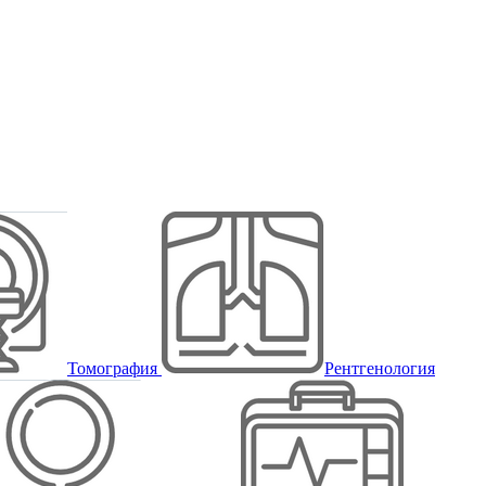
Томография
Рентгенология