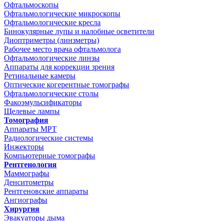
Офтальмоскопы
Офтальмологические микроскопы
Офтальмологические кресла
Бинокулярные лупы и налобные осветители
Диоптриметры (линзметры)
Рабочее место врача офтальмолога
Офтальмологические линзы
Аппараты для коррекции зрения
Ретинальные камеры
Оптические когерентные томографы
Офтальмологические столы
Факоэмульсификаторы
Щелевые лампы
Томография
Аппараты МРТ
Радиологические системы
Инжекторы
Компьютерные томографы
Рентгенология
Маммографы
Денситометры
Рентгеновские аппараты
Ангиографы
Хирургия
Эвакуаторы дыма