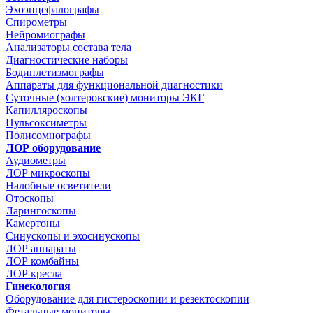
Эхоэнцефалографы
Спирометры
Нейромиографы
Анализаторы состава тела
Диагностические наборы
Бодиплетизмографы
Аппараты для функциональной диагностики
Суточные (холтеровские) мониторы ЭКГ
Капилляроскопы
Пульсоксиметры
Полисомнографы
ЛОР оборудование
Аудиометры
ЛОР микроскопы
Налобные осветители
Отоскопы
Ларингоскопы
Камертоны
Синускопы и эхосинускопы
ЛОР аппараты
ЛОР комбайны
ЛОР кресла
Гинекология
Оборудование для гистероскопии и резектоскопии
Фетальные мониторы