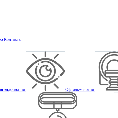
ео
Контакты
ая эндоскопия
Офтальмология