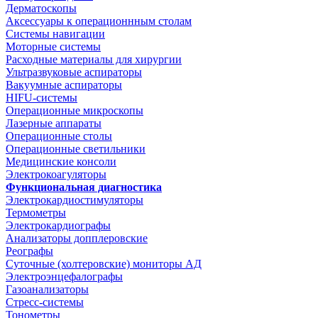
Дерматоскопы
Аксессуары к операционнным столам
Системы навигации
Моторные системы
Расходные материалы для хирургии
Ультразвуковые аспираторы
Вакуумные аспираторы
HIFU-системы
Операционные микроскопы
Лазерные аппараты
Операционные столы
Операционные светильники
Медицинские консоли
Электрокоагуляторы
Функциональная диагностика
Электрокардиостимуляторы
Термометры
Электрокардиографы
Анализаторы допплеровские
Реографы
Суточные (холтеровские) мониторы АД
Электроэнцефалографы
Газоанализаторы
Стресс-системы
Тонометры