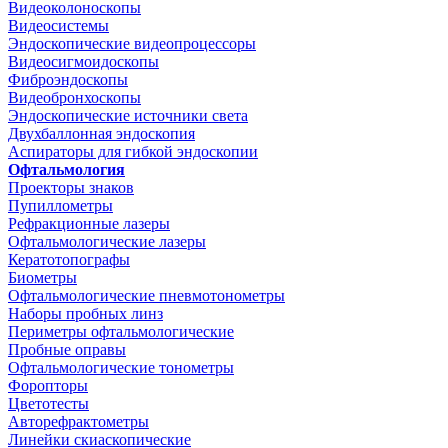
Видеоколоноскопы
Видеосистемы
Эндоскопические видеопроцессоры
Видеосигмоидоскопы
Фиброэндоскопы
Видеобронхоскопы
Эндоскопические источники света
Двухбаллонная эндоскопия
Аспираторы для гибкой эндоскопии
Офтальмология
Проекторы знаков
Пупиллометры
Рефракционные лазеры
Офтальмологические лазеры
Кератотопографы
Биометры
Офтальмологические пневмотонометры
Наборы пробных линз
Периметры офтальмологические
Пробные оправы
Офтальмологические тонометры
Форопторы
Цветотесты
Авторефрактометры
Линейки скиаскопические