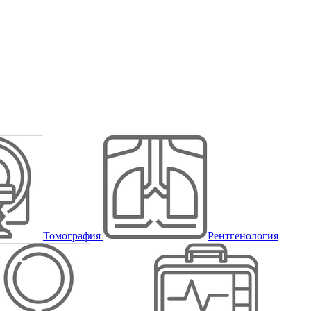
Томография
Рентгенология