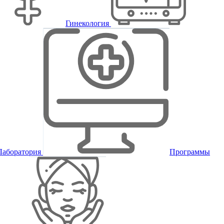
Гинекология
Лаборатория
Программы