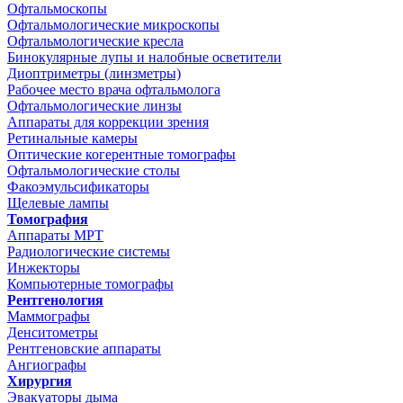
Офтальмоскопы
Офтальмологические микроскопы
Офтальмологические кресла
Бинокулярные лупы и налобные осветители
Диоптриметры (линзметры)
Рабочее место врача офтальмолога
Офтальмологические линзы
Аппараты для коррекции зрения
Ретинальные камеры
Оптические когерентные томографы
Офтальмологические столы
Факоэмульсификаторы
Щелевые лампы
Томография
Аппараты МРТ
Радиологические системы
Инжекторы
Компьютерные томографы
Рентгенология
Маммографы
Денситометры
Рентгеновские аппараты
Ангиографы
Хирургия
Эвакуаторы дыма