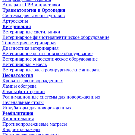
Аппараты ГРВ и приставки
Травматология и Ортопедия
Системы для замены суставов
Артроскопы
Ветеринария
Ветеринарные светильники
Ветеринарное физиотерапевтическое оборудование
Тонометрия ветеринарная
Диагностика ветеринарная
Ветеринарное рентгеновское оборудование
Ветеринарное эндоскопическое оборудование
Ветеринарная мебель
Ветеринарные электрохирургические аппараты
Неонатология
Кровати для новорожденных
Лампы обогрева
Лампы фототерапии
Реанимационные системы для новорожденных
Пеленальные столы
Инкубаторы для новорожденных
Реабилитация
Кинезотерапия
Противопролежневые матрасы
Кардиотренажеры
Противоожоговые кровати