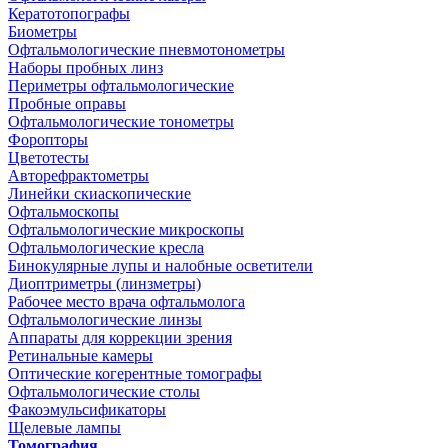
Кератотопографы
Биометры
Офтальмологические пневмотонометры
Наборы пробных линз
Периметры офтальмологические
Пробные оправы
Офтальмологические тонометры
Форопторы
Цветотесты
Авторефрактометры
Линейки скиаскопические
Офтальмоскопы
Офтальмологические микроскопы
Офтальмологические кресла
Бинокулярные лупы и налобные осветители
Диоптриметры (линзметры)
Рабочее место врача офтальмолога
Офтальмологические линзы
Аппараты для коррекции зрения
Ретинальные камеры
Оптические когерентные томографы
Офтальмологические столы
Факоэмульсификаторы
Щелевые лампы
Томография