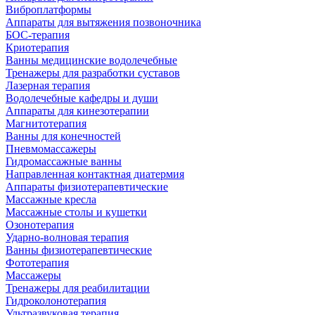
Виброплатформы
Аппараты для вытяжения позвоночника
БОС-терапия
Криотерапия
Ванны медицинские водолечебные
Тренажеры для разработки суставов
Лазерная терапия
Водолечебные кафедры и души
Аппараты для кинезотерапии
Магнитотерапия
Ванны для конечностей
Пневмомассажеры
Гидромассажные ванны
Направленная контактная диатермия
Аппараты физиотерапевтические
Массажные кресла
Массажные столы и кушетки
Озонотерапия
Ударно-волновая терапия
Ванны физиотерапевтические
Фототерапия
Массажеры
Тренажеры для реабилитации
Гидроколонотерапия
Ультразвуковая терапия