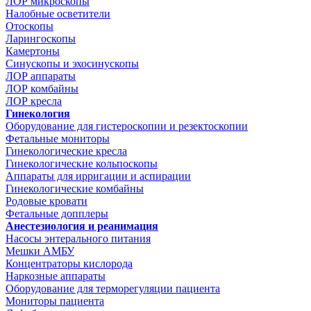
ЛОР микроскопы
Налобные осветители
Отоскопы
Ларингоскопы
Камертоны
Синускопы и эхосинускопы
ЛОР аппараты
ЛОР комбайны
ЛОР кресла
Гинекология
Оборудование для гистероскопии и резектоскопии
Фетальные мониторы
Гинекологические кресла
Гинекологические кольпоскопы
Аппараты для ирригации и аспирации
Гинекологические комбайны
Родовые кровати
Фетальные допплеры
Анестезиология и реанимация
Насосы энтерального питания
Мешки АМБУ
Концентраторы кислорода
Наркозные аппараты
Оборудование для терморегуляции пациента
Мониторы пациента