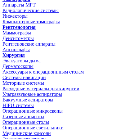
Аппараты МРТ
Радиологические системы
Инжекторы
Компьютерные томографы
Рентгенология
Маммографы
Денситометры
Рентгеновские аппараты
Ангиографы
Хирургия
Эвакуаторы дыма
Дерматоскопы
Аксессуары к операционнным столам
Системы навигации
Моторные системы
Расходные материалы для хирургии
Ультразвуковые аспираторы
Вакуумные аспираторы
HIFU-системы
Операционные микроскопы
Лазерные аппараты
Операционные столы
Операционные светильники
Медицинские консоли
Электрокоагуляторы