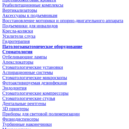
Реабилитационные комплексы
Вертикализаторы
Аксессуары к подъемникам
Восстановление моторики и опорно-двигательного аппарата
Подъемники для инвалидов
Кресла-коляски
Усилители слуха
Гидротерапия
Патологоанатомическое оборудование
Стоматология
Отбеливающие лампы
Апекслокаторы
Стоматологические установки
Аспирационные системы
Стоматологические микроскопы
Фотоактивируемая дезинфекция
Эндодонтия
Стоматологические компрессоры
Стоматологические стулья
Дентальные рентгены
3D принтеры
Приборы для световой полимеризации
Физиодиспенсеры
Турбинные наконечники