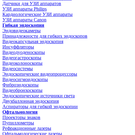
Датчики для УЗИ аппаратов
УЗИ аппараты Philips
Кардиологические УЗИ аппараты
УЗИ аппараты Canon
Гибкая эндоскопия
Эндовидеокамеры
Принадлежности для гибких эндоскопов
Видеокапсульная эндоскопия
Инсуффляторы
Видеодуоденоскопы
Видеогастроскопы
Видеоколоноскопы
Видеосистемы
Эндоскопические видеопроцессоры
Видеосигмоидоскопы
Фиброэндоскопы
Видеобронхоскопы
Эндоскопические источники света
Двухбаллонная эндоскопия
Аспираторы для гибкой эндоскопии
Офтальмология
Проекторы знаков
Пупиллометры
Рефракционные лазеры
Офтальмологические лазеры