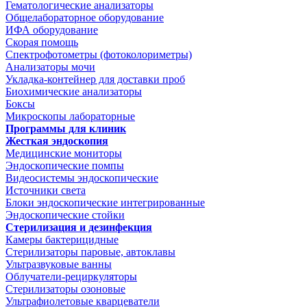
Гематологические анализаторы
Общелабораторное оборудование
ИФА оборудование
Скорая помощь
Спектрофотометры (фотоколориметры)
Анализаторы мочи
Укладка-контейнер для доставки проб
Биохимические анализаторы
Боксы
Микроскопы лабораторные
Программы для клиник
Жесткая эндоскопия
Медицинские мониторы
Эндоскопические помпы
Видеосистемы эндоскопические
Источники света
Блоки эндоскопические интегрированные
Эндоскопические стойки
Стерилизация и дезинфекция
Камеры бактерицидные
Стерилизаторы паровые, автоклавы
Ультразвуковые ванны
Облучатели-рециркуляторы
Стерилизаторы озоновые
Ультрафиолетовые кварцеватели