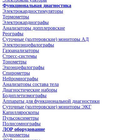
Функциональная диагностика
Электрокардиостимуляторы
Термометры
Электрокардиографы
Анализаторы допплеровские
Реографы
Суточные (холтеровские) мониторы АД
Электроэнцефалографы
Газоанализаторы
Стресс-системы
Тонометры
Эхоэнцефалографы
Спирометры
Нейромиографы
Анализаторы состава тела
Диагностические наборы
Бодиплетизмографы
Аппараты для функциональной диагностики
Суточные (холтеровские) мониторы ЭКГ
Капилляроскопы
Пульсоксиметры
Полисомнографы
ЛОР оборудование
Аудиометры