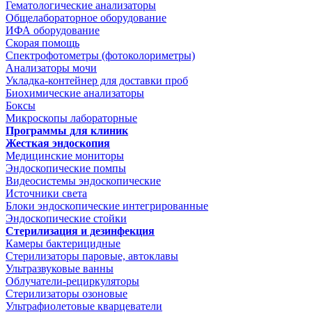
Гематологические анализаторы
Общелабораторное оборудование
ИФА оборудование
Скорая помощь
Спектрофотометры (фотоколориметры)
Анализаторы мочи
Укладка-контейнер для доставки проб
Биохимические анализаторы
Боксы
Микроскопы лабораторные
Программы для клиник
Жесткая эндоскопия
Медицинские мониторы
Эндоскопические помпы
Видеосистемы эндоскопические
Источники света
Блоки эндоскопические интегрированные
Эндоскопические стойки
Стерилизация и дезинфекция
Камеры бактерицидные
Стерилизаторы паровые, автоклавы
Ультразвуковые ванны
Облучатели-рециркуляторы
Стерилизаторы озоновые
Ультрафиолетовые кварцеватели