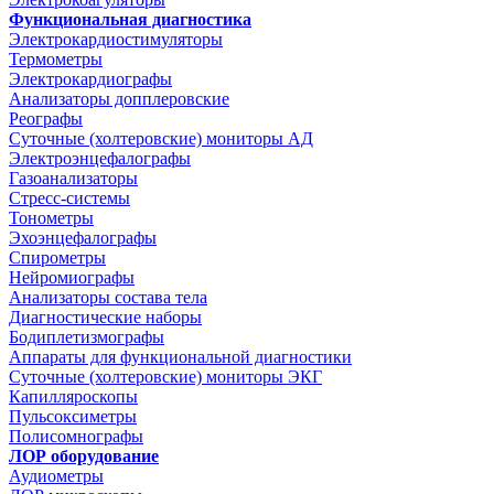
Функциональная диагностика
Электрокардиостимуляторы
Термометры
Электрокардиографы
Анализаторы допплеровские
Реографы
Суточные (холтеровские) мониторы АД
Электроэнцефалографы
Газоанализаторы
Стресс-системы
Тонометры
Эхоэнцефалографы
Спирометры
Нейромиографы
Анализаторы состава тела
Диагностические наборы
Бодиплетизмографы
Аппараты для функциональной диагностики
Суточные (холтеровские) мониторы ЭКГ
Капилляроскопы
Пульсоксиметры
Полисомнографы
ЛОР оборудование
Аудиометры