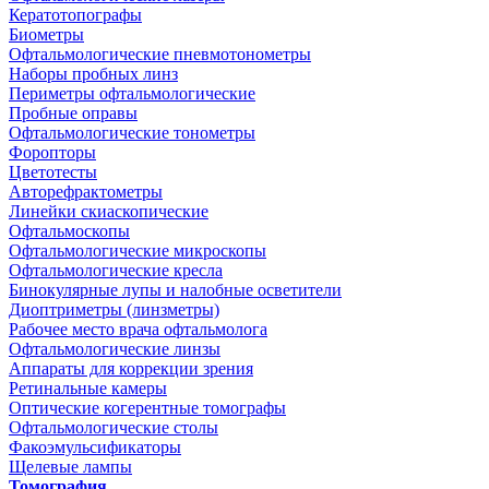
Кератотопографы
Биометры
Офтальмологические пневмотонометры
Наборы пробных линз
Периметры офтальмологические
Пробные оправы
Офтальмологические тонометры
Форопторы
Цветотесты
Авторефрактометры
Линейки скиаскопические
Офтальмоскопы
Офтальмологические микроскопы
Офтальмологические кресла
Бинокулярные лупы и налобные осветители
Диоптриметры (линзметры)
Рабочее место врача офтальмолога
Офтальмологические линзы
Аппараты для коррекции зрения
Ретинальные камеры
Оптические когерентные томографы
Офтальмологические столы
Факоэмульсификаторы
Щелевые лампы
Томография