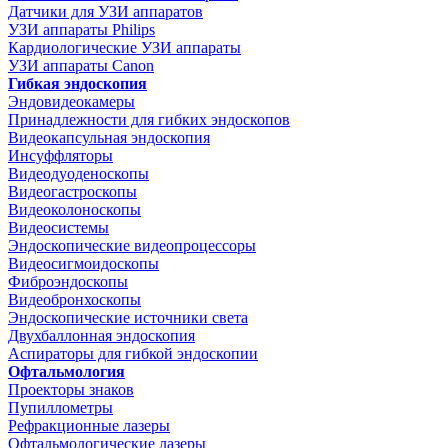
Датчики для УЗИ аппаратов
УЗИ аппараты Philips
Кардиологические УЗИ аппараты
УЗИ аппараты Canon
Гибкая эндоскопия
Эндовидеокамеры
Принадлежности для гибких эндоскопов
Видеокапсульная эндоскопия
Инсуффляторы
Видеодуоденоскопы
Видеогастроскопы
Видеоколоноскопы
Видеосистемы
Эндоскопические видеопроцессоры
Видеосигмоидоскопы
Фиброэндоскопы
Видеобронхоскопы
Эндоскопические источники света
Двухбаллонная эндоскопия
Аспираторы для гибкой эндоскопии
Офтальмология
Проекторы знаков
Пупиллометры
Рефракционные лазеры
Офтальмологические лазеры