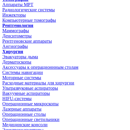
Аппараты МРТ
Радиологические системы
Инжекторы
Компьютерные томографы
Рентгенология
Маммографы
Денситометры
Рентгеновские аппараты
Ангиографы
Хирургия
Эвакуаторы дыма
Дерматоскопы
Аксессуары к операционнным столам
Системы навигации
Моторные системы
Расходные материалы для хирургии
Ультразвуковые аспираторы
Вакуумные аспираторы
HIFU-системы
Операционные микроскопы
Лазерные аппараты
Операционные столы
Операционные светильники
Медицинские консоли
Электрокоагуляторы