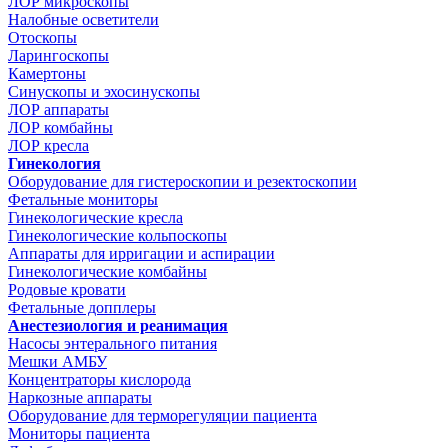
ЛОР микроскопы
Налобные осветители
Отоскопы
Ларингоскопы
Камертоны
Синускопы и эхосинускопы
ЛОР аппараты
ЛОР комбайны
ЛОР кресла
Гинекология
Оборудование для гистероскопии и резектоскопии
Фетальные мониторы
Гинекологические кресла
Гинекологические кольпоскопы
Аппараты для ирригации и аспирации
Гинекологические комбайны
Родовые кровати
Фетальные допплеры
Анестезиология и реанимация
Насосы энтерального питания
Мешки АМБУ
Концентраторы кислорода
Наркозные аппараты
Оборудование для терморегуляции пациента
Мониторы пациента