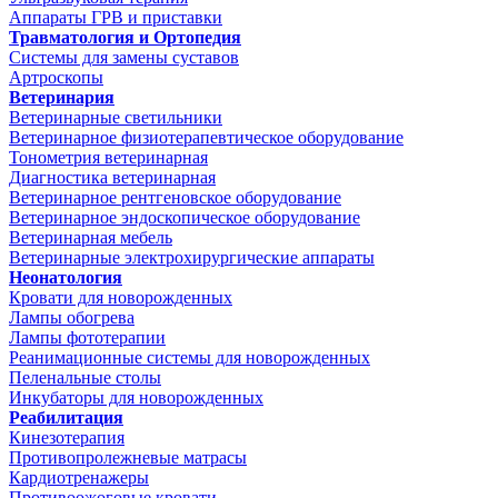
Аппараты ГРВ и приставки
Травматология и Ортопедия
Системы для замены суставов
Артроскопы
Ветеринария
Ветеринарные светильники
Ветеринарное физиотерапевтическое оборудование
Тонометрия ветеринарная
Диагностика ветеринарная
Ветеринарное рентгеновское оборудование
Ветеринарное эндоскопическое оборудование
Ветеринарная мебель
Ветеринарные электрохирургические аппараты
Неонатология
Кровати для новорожденных
Лампы обогрева
Лампы фототерапии
Реанимационные системы для новорожденных
Пеленальные столы
Инкубаторы для новорожденных
Реабилитация
Кинезотерапия
Противопролежневые матрасы
Кардиотренажеры
Противоожоговые кровати