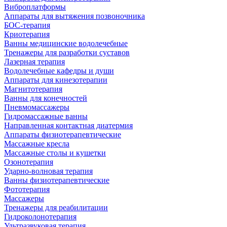
Виброплатформы
Аппараты для вытяжения позвоночника
БОС-терапия
Криотерапия
Ванны медицинские водолечебные
Тренажеры для разработки суставов
Лазерная терапия
Водолечебные кафедры и души
Аппараты для кинезотерапии
Магнитотерапия
Ванны для конечностей
Пневмомассажеры
Гидромассажные ванны
Направленная контактная диатермия
Аппараты физиотерапевтические
Массажные кресла
Массажные столы и кушетки
Озонотерапия
Ударно-волновая терапия
Ванны физиотерапевтические
Фототерапия
Массажеры
Тренажеры для реабилитации
Гидроколонотерапия
Ультразвуковая терапия