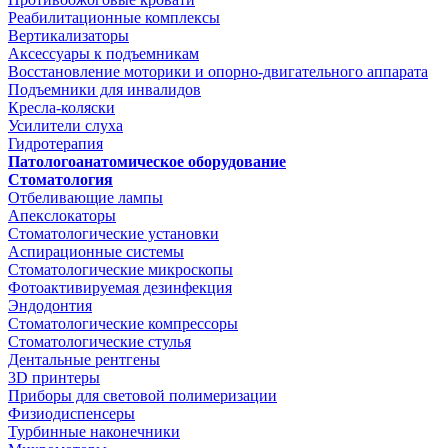
Реабилитационные комплексы
Вертикализаторы
Аксессуары к подъемникам
Восстановление моторики и опорно-двигательного аппарата
Подъемники для инвалидов
Кресла-коляски
Усилители слуха
Гидротерапия
Патологоанатомическое оборудование
Стоматология
Отбеливающие лампы
Апекслокаторы
Стоматологические установки
Аспирационные системы
Стоматологические микроскопы
Фотоактивируемая дезинфекция
Эндодонтия
Стоматологические компрессоры
Стоматологические стулья
Дентальные рентгены
3D принтеры
Приборы для световой полимеризации
Физиодиспенсеры
Турбинные наконечники