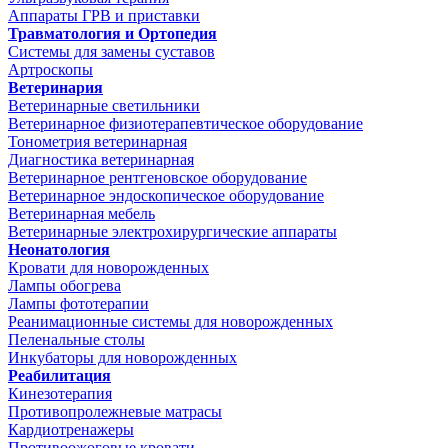
Аппараты ГРВ и приставки
Травматология и Ортопедия
Системы для замены суставов
Артроскопы
Ветеринария
Ветеринарные светильники
Ветеринарное физиотерапевтическое оборудование
Тонометрия ветеринарная
Диагностика ветеринарная
Ветеринарное рентгеновское оборудование
Ветеринарное эндоскопическое оборудование
Ветеринарная мебель
Ветеринарные электрохирургические аппараты
Неонатология
Кровати для новорожденных
Лампы обогрева
Лампы фототерапии
Реанимационные системы для новорожденных
Пеленальные столы
Инкубаторы для новорожденных
Реабилитация
Кинезотерапия
Противопролежневые матрасы
Кардиотренажеры
Противоожоговые кровати