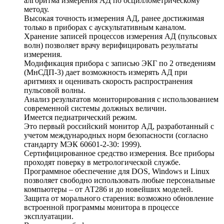
алгоритма измерения АД по осциллометрическому
методу.
Высокая точность измерения АД, ранее достижимая
только в приборах с аускультативным каналом.
Хранение записей процессов измерения АД (пульсовых
волн) позволяет врачу верифицировать результаты
измерения.
Модификация прибора с записью ЭКГ по 2 отведениям
(МнСДП-3) дает возможность измерять АД при
аритмиях и оценивать скорость распространения
пульсовой волны.
Анализ результатов мониторирования с использованием
современной системы должных величин.
Имеется педиатрический режим.
Это первый российский монитор АД, разработанный с
учетом международных норм безопасности (согласно
стандарту МЭК 60601-2-30: 1999).
Сертифицированное средство измерения. Все приборы
проходят поверку в метрологической службе.
Программное обеспечение для DOS, Windows и Linux
позволяет свободно использовать любые персональные
компьютеры – от АТ286 и до новейших моделей.
Защита от морального старения: возможно обновление
встроенной программы монитора в процессе
эксплуатации.