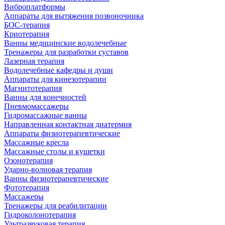
Виброплатформы
Аппараты для вытяжения позвоночника
БОС-терапия
Криотерапия
Ванны медицинские водолечебные
Тренажеры для разработки суставов
Лазерная терапия
Водолечебные кафедры и души
Аппараты для кинезотерапии
Магнитотерапия
Ванны для конечностей
Пневмомассажеры
Гидромассажные ванны
Направленная контактная диатермия
Аппараты физиотерапевтические
Массажные кресла
Массажные столы и кушетки
Озонотерапия
Ударно-волновая терапия
Ванны физиотерапевтические
Фототерапия
Массажеры
Тренажеры для реабилитации
Гидроколонотерапия
Ультразвуковая терапия