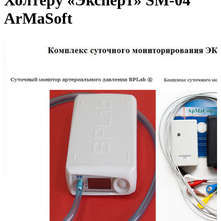
Холтеру «Эксперт» SM-04
ArMaSoft