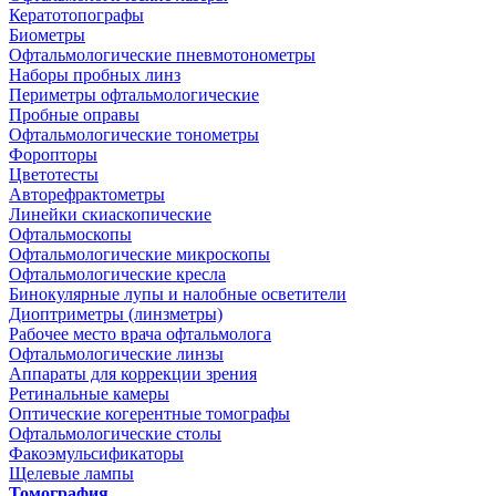
Кератотопографы
Биометры
Офтальмологические пневмотонометры
Наборы пробных линз
Периметры офтальмологические
Пробные оправы
Офтальмологические тонометры
Форопторы
Цветотесты
Авторефрактометры
Линейки скиаскопические
Офтальмоскопы
Офтальмологические микроскопы
Офтальмологические кресла
Бинокулярные лупы и налобные осветители
Диоптриметры (линзметры)
Рабочее место врача офтальмолога
Офтальмологические линзы
Аппараты для коррекции зрения
Ретинальные камеры
Оптические когерентные томографы
Офтальмологические столы
Факоэмульсификаторы
Щелевые лампы
Томография