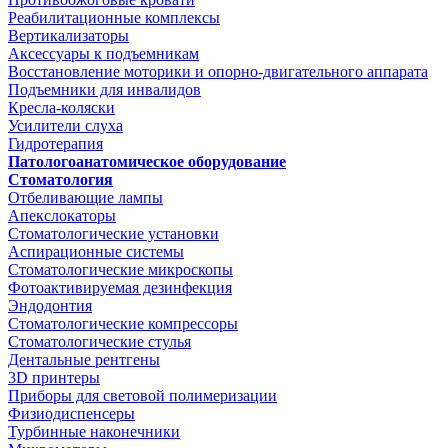
Реабилитационные комплексы
Вертикализаторы
Аксессуары к подъемникам
Восстановление моторики и опорно-двигательного аппарата
Подъемники для инвалидов
Кресла-коляски
Усилители слуха
Гидротерапия
Патологоанатомическое оборудование
Стоматология
Отбеливающие лампы
Апекслокаторы
Стоматологические установки
Аспирационные системы
Стоматологические микроскопы
Фотоактивируемая дезинфекция
Эндодонтия
Стоматологические компрессоры
Стоматологические стулья
Дентальные рентгены
3D принтеры
Приборы для световой полимеризации
Физиодиспенсеры
Турбинные наконечники