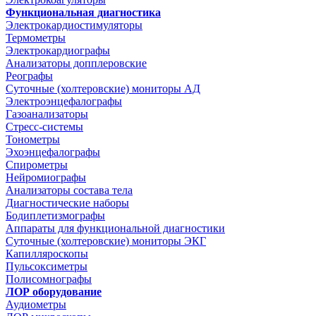
Функциональная диагностика
Электрокардиостимуляторы
Термометры
Электрокардиографы
Анализаторы допплеровские
Реографы
Суточные (холтеровские) мониторы АД
Электроэнцефалографы
Газоанализаторы
Стресс-системы
Тонометры
Эхоэнцефалографы
Спирометры
Нейромиографы
Анализаторы состава тела
Диагностические наборы
Бодиплетизмографы
Аппараты для функциональной диагностики
Суточные (холтеровские) мониторы ЭКГ
Капилляроскопы
Пульсоксиметры
Полисомнографы
ЛОР оборудование
Аудиометры