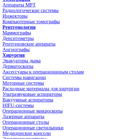
Аппараты МРТ
Радиологические системы
Инжекторы
Компьютерные томографы
Рентгенология
Маммографы
Денситометры
Рентгеновские аппараты
Ангиографы
Хирургия
Эвакуаторы дыма
Дерматоскопы
Аксессуары к операционнным столам
Системы навигации
Моторные системы
Расходные материалы для хирургии
Ультразвуковые аспираторы
Вакуумные аспираторы
HIFU-системы
Операционные микроскопы
Лазерные аппараты
Операционные столы
Операционные светильники
Медицинские консоли
Электрокоагуляторы