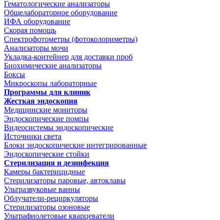
Гематологические анализаторы
Общелабораторное оборудование
ИФА оборудование
Скорая помощь
Спектрофотометры (фотоколориметры)
Анализаторы мочи
Укладка-контейнер для доставки проб
Биохимические анализаторы
Боксы
Микроскопы лабораторные
Программы для клиник
Жесткая эндоскопия
Медицинские мониторы
Эндоскопические помпы
Видеосистемы эндоскопические
Источники света
Блоки эндоскопические интегрированные
Эндоскопические стойки
Стерилизация и дезинфекция
Камеры бактерицидные
Стерилизаторы паровые, автоклавы
Ультразвуковые ванны
Облучатели-рециркуляторы
Стерилизаторы озоновые
Ультрафиолетовые кварцеватели