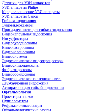
Датчики для УЗИ аппаратов
УЗИ аппараты Philips
Кардиологические УЗИ аппараты
УЗИ аппараты Canon
Гибкая эндоскопия
Эндовидеокамеры
Принадлежности для гибких эндоскопов
Видеокапсульная эндоскопия
Инсуффляторы
Видеодуоденоскопы
Видеогастроскопы
Видеоколоноскопы
Видеосистемы
Эндоскопические видеопроцессоры
Видеосигмоидоскопы
Фиброэндоскопы
Видеобронхоскопы
Эндоскопические источники света
Двухбаллонная эндоскопия
Аспираторы для гибкой эндоскопии
Офтальмология
Проекторы знаков
Пупиллометры
Рефракционные лазеры
Офтальмологические лазеры