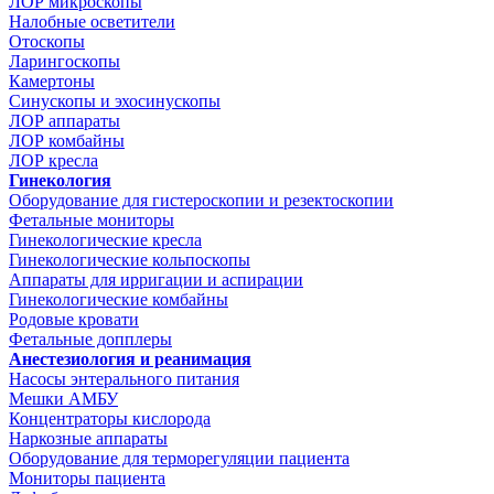
ЛОР микроскопы
Налобные осветители
Отоскопы
Ларингоскопы
Камертоны
Синускопы и эхосинускопы
ЛОР аппараты
ЛОР комбайны
ЛОР кресла
Гинекология
Оборудование для гистероскопии и резектоскопии
Фетальные мониторы
Гинекологические кресла
Гинекологические кольпоскопы
Аппараты для ирригации и аспирации
Гинекологические комбайны
Родовые кровати
Фетальные допплеры
Анестезиология и реанимация
Насосы энтерального питания
Мешки АМБУ
Концентраторы кислорода
Наркозные аппараты
Оборудование для терморегуляции пациента
Мониторы пациента