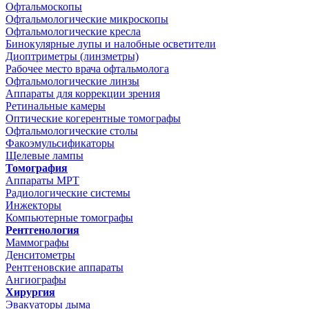
Офтальмоскопы
Офтальмологические микроскопы
Офтальмологические кресла
Бинокулярные лупы и налобные осветители
Диоптриметры (линзметры)
Рабочее место врача офтальмолога
Офтальмологические линзы
Аппараты для коррекции зрения
Ретинальные камеры
Оптические когерентные томографы
Офтальмологические столы
Факоэмульсификаторы
Щелевые лампы
Томография
Аппараты МРТ
Радиологические системы
Инжекторы
Компьютерные томографы
Рентгенология
Маммографы
Денситометры
Рентгеновские аппараты
Ангиографы
Хирургия
Эвакуаторы дыма