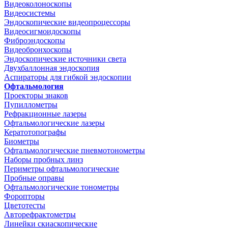
Видеоколоноскопы
Видеосистемы
Эндоскопические видеопроцессоры
Видеосигмоидоскопы
Фиброэндоскопы
Видеобронхоскопы
Эндоскопические источники света
Двухбаллонная эндоскопия
Аспираторы для гибкой эндоскопии
Офтальмология
Проекторы знаков
Пупиллометры
Рефракционные лазеры
Офтальмологические лазеры
Кератотопографы
Биометры
Офтальмологические пневмотонометры
Наборы пробных линз
Периметры офтальмологические
Пробные оправы
Офтальмологические тонометры
Форопторы
Цветотесты
Авторефрактометры
Линейки скиаскопические