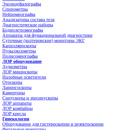
Эхоэнцефалографы
Спирометры
Нейромиографы
Анализаторы состава тела
Диагностические наборы
Бодиплетизмографы
Аппараты для функциональной диагностики
Суточные (холтеровские) мониторы ЭКГ
Капилляроскопы
Пульсоксиметры
Полисомнографы
ЛОР оборудование
Аудиометры
ЛОР микроскопы
Налобные осветители
Отоскопы
Ларингоскопы
Камертоны
Синускопы и эхосинускопы
ЛОР аппараты
ЛОР комбайны
ЛОР кресла
Гинекология
Оборудование для гистероскопии и резектоскопии
Фетальные мониторы