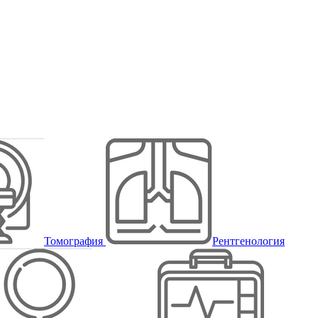
Томография
Рентгенология