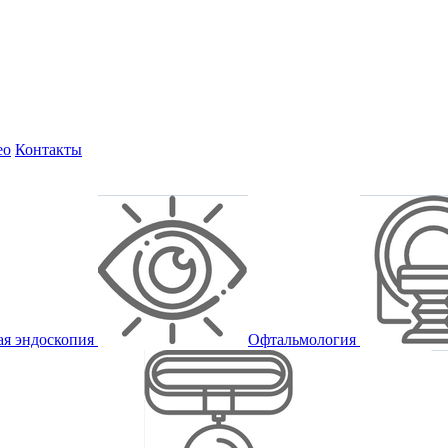
ео
Контакты
ая эндоскопия
Офтальмология