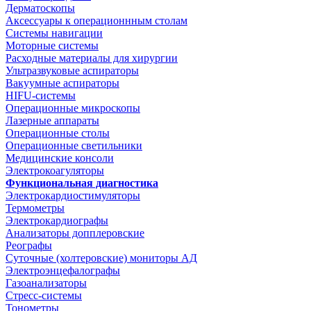
Дерматоскопы
Аксессуары к операционнным столам
Системы навигации
Моторные системы
Расходные материалы для хирургии
Ультразвуковые аспираторы
Вакуумные аспираторы
HIFU-системы
Операционные микроскопы
Лазерные аппараты
Операционные столы
Операционные светильники
Медицинские консоли
Электрокоагуляторы
Функциональная диагностика
Электрокардиостимуляторы
Термометры
Электрокардиографы
Анализаторы допплеровские
Реографы
Суточные (холтеровские) мониторы АД
Электроэнцефалографы
Газоанализаторы
Стресс-системы
Тонометры