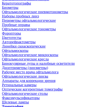
Кератотопографы
Биометры
Офтальмологические пневмотонометры
Наборы пробных линз
Периметры офтальмологические
Пробные оправы
Офтальмологические тонометры
Форопторы
Цветотесты
Авторефрактометры
Линейки скиаскопические
Офтальмоскопы
Офтальмологические микроскопы
Офтальмологические кресла
Бинокулярные лупы и налобные осветители
Диоптриметры (линзметры)
Рабочее место врача офтальмолога
Офтальмологические линзы
Аппараты для коррекции зрения
Ретинальные камеры
Оптические когерентные томографы
Офтальмологические столы
Факоэмульсификаторы
Щелевые лампы
Томография