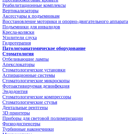
Реабилитационные комплексы
Вертикализаторы
Аксессуары к подъемникам
Восстановление моторики и опорно-двигательного аппарата
Подъемники для инвалидов
Кресла-коляски
Усилители слуха
Гидротерапия
Патологоанатомическое оборудование
Стоматология
Отбеливающие лампы
Апекслокаторы
Стоматологические установки
Аспирационные системы
Стоматологические микроскопы
Фотоактивируемая дезинфекция
Эндодонтия
Стоматологические компрессоры
Стоматологические стулья
Дентальные рентгены
3D принтеры
Приборы для световой полимеризации
Физиодиспенсеры
Турбинные наконечники