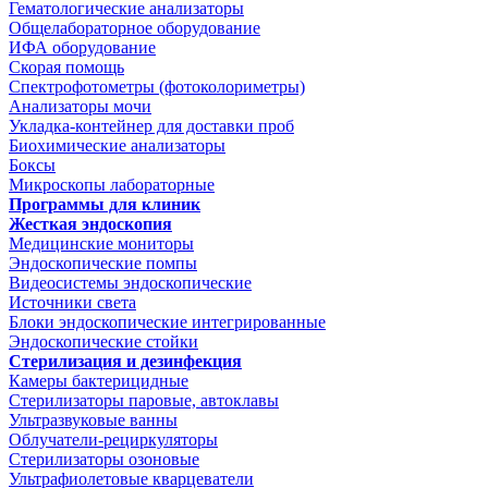
Гематологические анализаторы
Общелабораторное оборудование
ИФА оборудование
Скорая помощь
Спектрофотометры (фотоколориметры)
Анализаторы мочи
Укладка-контейнер для доставки проб
Биохимические анализаторы
Боксы
Микроскопы лабораторные
Программы для клиник
Жесткая эндоскопия
Медицинские мониторы
Эндоскопические помпы
Видеосистемы эндоскопические
Источники света
Блоки эндоскопические интегрированные
Эндоскопические стойки
Стерилизация и дезинфекция
Камеры бактерицидные
Стерилизаторы паровые, автоклавы
Ультразвуковые ванны
Облучатели-рециркуляторы
Стерилизаторы озоновые
Ультрафиолетовые кварцеватели