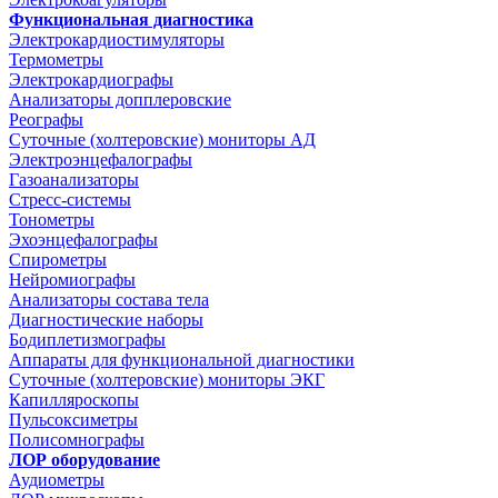
Функциональная диагностика
Электрокардиостимуляторы
Термометры
Электрокардиографы
Анализаторы допплеровские
Реографы
Суточные (холтеровские) мониторы АД
Электроэнцефалографы
Газоанализаторы
Стресс-системы
Тонометры
Эхоэнцефалографы
Спирометры
Нейромиографы
Анализаторы состава тела
Диагностические наборы
Бодиплетизмографы
Аппараты для функциональной диагностики
Суточные (холтеровские) мониторы ЭКГ
Капилляроскопы
Пульсоксиметры
Полисомнографы
ЛОР оборудование
Аудиометры