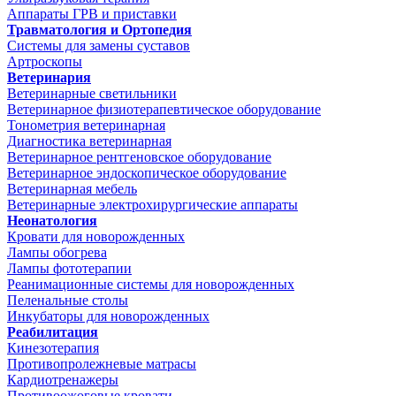
Аппараты ГРВ и приставки
Травматология и Ортопедия
Системы для замены суставов
Артроскопы
Ветеринария
Ветеринарные светильники
Ветеринарное физиотерапевтическое оборудование
Тонометрия ветеринарная
Диагностика ветеринарная
Ветеринарное рентгеновское оборудование
Ветеринарное эндоскопическое оборудование
Ветеринарная мебель
Ветеринарные электрохирургические аппараты
Неонатология
Кровати для новорожденных
Лампы обогрева
Лампы фототерапии
Реанимационные системы для новорожденных
Пеленальные столы
Инкубаторы для новорожденных
Реабилитация
Кинезотерапия
Противопролежневые матрасы
Кардиотренажеры
Противоожоговые кровати