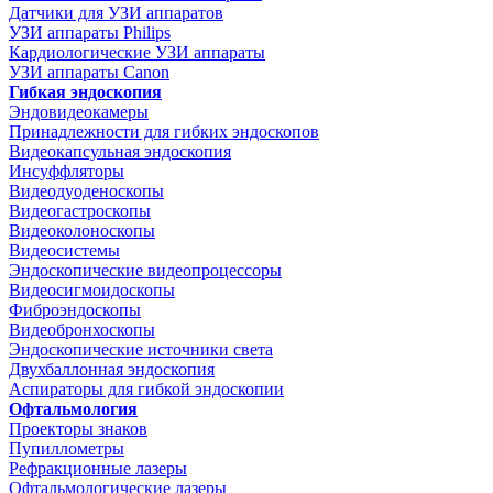
Датчики для УЗИ аппаратов
УЗИ аппараты Philips
Кардиологические УЗИ аппараты
УЗИ аппараты Canon
Гибкая эндоскопия
Эндовидеокамеры
Принадлежности для гибких эндоскопов
Видеокапсульная эндоскопия
Инсуффляторы
Видеодуоденоскопы
Видеогастроскопы
Видеоколоноскопы
Видеосистемы
Эндоскопические видеопроцессоры
Видеосигмоидоскопы
Фиброэндоскопы
Видеобронхоскопы
Эндоскопические источники света
Двухбаллонная эндоскопия
Аспираторы для гибкой эндоскопии
Офтальмология
Проекторы знаков
Пупиллометры
Рефракционные лазеры
Офтальмологические лазеры