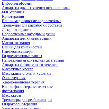
Виброплатформы
Аппараты для вытяжения позвоночника
БОС-терапия
Криотерапия
Ванны медицинские водолечебные
Тренажеры для разработки суставов
Лазерная терапия
Водолечебные кафедры и души
Аппараты для кинезотерапии
Магнитотерапия
Ванны для конечностей
Пневмомассажеры
Гидромассажные ванны
Направленная контактная диатермия
Аппараты физиотерапевтические
Массажные кресла
Массажные столы и кушетки
Озонотерапия
Ударно-волновая терапия
Ванны физиотерапевтические
Фототерапия
Массажеры
Тренажеры для реабилитации
Гидроколонотерапия
Ультразвуковая терапия