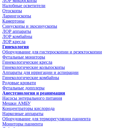
ЛОР микроскопы
Налобные осветители
Отоскопы
Ларингоскопы
Камертоны
Синускопы и эхосинускопы
ЛОР аппараты
ЛОР комбайны
ЛОР кресла
Гинекология
Оборудование для гистероскопии и резектоскопии
Фетальные мониторы
Гинекологические кресла
Гинекологические кольпоскопы
Аппараты для ирригации и аспирации
Гинекологические комбайны
Родовые кровати
Фетальные допплеры
Анестезиология и реанимация
Насосы энтерального питания
Мешки АМБУ
Концентраторы кислорода
Наркозные аппараты
Оборудование для терморегуляции пациента
Мониторы пациента