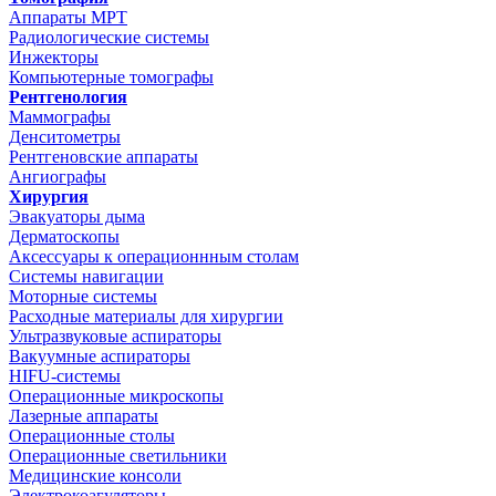
Аппараты МРТ
Радиологические системы
Инжекторы
Компьютерные томографы
Рентгенология
Маммографы
Денситометры
Рентгеновские аппараты
Ангиографы
Хирургия
Эвакуаторы дыма
Дерматоскопы
Аксессуары к операционнным столам
Системы навигации
Моторные системы
Расходные материалы для хирургии
Ультразвуковые аспираторы
Вакуумные аспираторы
HIFU-системы
Операционные микроскопы
Лазерные аппараты
Операционные столы
Операционные светильники
Медицинские консоли
Электрокоагуляторы