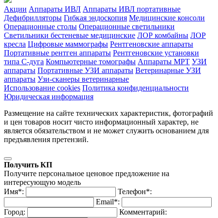
Акции
Аппараты ИВЛ
Аппараты ИВЛ портативные
Дефибрилляторы
Гибкая эндоскопия
Медицинские консоли
Операционные столы
Операционные светильники
Светильники бестеневые медицинские
ЛОР комбайны
ЛОР
кресла
Цифровые маммографы
Рентгеновские аппараты
Портативные рентген аппараты
Рентгеновские установки
типа С-дуга
Компьютерные томографы
Аппараты МРТ
УЗИ
аппараты
Портативные УЗИ аппараты
Ветеринарные УЗИ
аппараты
Узи-сканеры ветеринарные
Использование cookies
Политика конфиденциальности
Юридическая информация
Размещение на сайте технических характеристик, фотографий
и цен товаров носит чисто информационный характер, не
является обязательством и не может служить основанием для
предъявления претензий.
Получить КП
Получите персональное ценовое предложение на
интересующую модель
Имя*:
Телефон*:
Email*:
Город:
Комментарий: