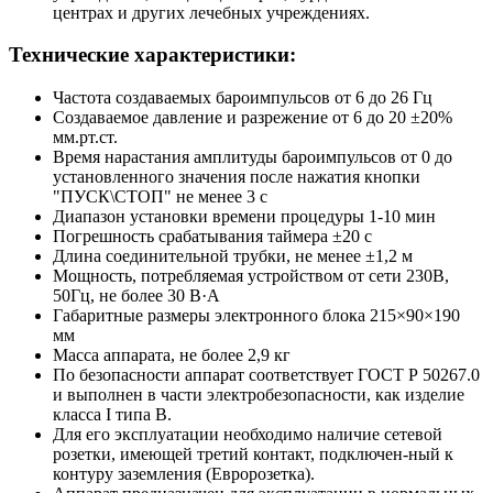
центрах и других лечебных учреждениях.
Технические характеристики:
Частота создаваемых бароимпульсов от 6 до 26 Гц
Создаваемое давление и разрежение от 6 до 20 ±20%
мм.рт.ст.
Время нарастания амплитуды бароимпульсов от 0 до
установленного значения после нажатия кнопки
"ПУСК\СТОП" не менее 3 с
Диапазон установки времени процедуры 1-10 мин
Погрешность срабатывания таймера ±20 с
Длина соединительной трубки, не менее ±1,2 м
Мощность, потребляемая устройством от сети 230В,
50Гц, не более 30 В·А
Габаритные размеры электронного блока 215×90×190
мм
Масса аппарата, не более 2,9 кг
По безопасности аппарат соответствует ГОСТ Р 50267.0
и выполнен в части электробезопасности, как изделие
класса I типа B.
Для его эксплуатации необходимо наличие сетевой
розетки, имеющей третий контакт, подключен-ный к
контуру заземления (Евророзетка).