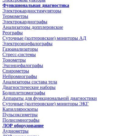
Функциональная диагностика
Электрокардиостимуляторы
Термометры
Электрокардиографы
Анализаторы допплеровские
Реографы
Суточные (холтеровские) мониторы АД
Электроэнцефалографы
Газоанализаторы
Стресс-системы
Тонометры
Эхоэнцефалографы
Спирометры
Нейромиографы
Анализаторы состава тела
Диагностические наборы
Бодиплетизмографы
Аппараты для функциональной диагностики
Суточные (холтеровские) мониторы ЭКГ
Капилляроскопы
Пульсоксиметры
Полисомнографы
ЛОР оборудование
Аудиометры