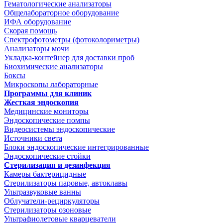
Гематологические анализаторы
Общелабораторное оборудование
ИФА оборудование
Скорая помощь
Спектрофотометры (фотоколориметры)
Анализаторы мочи
Укладка-контейнер для доставки проб
Биохимические анализаторы
Боксы
Микроскопы лабораторные
Программы для клиник
Жесткая эндоскопия
Медицинские мониторы
Эндоскопические помпы
Видеосистемы эндоскопические
Источники света
Блоки эндоскопические интегрированные
Эндоскопические стойки
Стерилизация и дезинфекция
Камеры бактерицидные
Стерилизаторы паровые, автоклавы
Ультразвуковые ванны
Облучатели-рециркуляторы
Стерилизаторы озоновые
Ультрафиолетовые кварцеватели