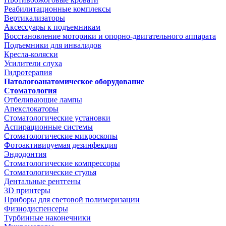
Реабилитационные комплексы
Вертикализаторы
Аксессуары к подъемникам
Восстановление моторики и опорно-двигательного аппарата
Подъемники для инвалидов
Кресла-коляски
Усилители слуха
Гидротерапия
Патологоанатомическое оборудование
Стоматология
Отбеливающие лампы
Апекслокаторы
Стоматологические установки
Аспирационные системы
Стоматологические микроскопы
Фотоактивируемая дезинфекция
Эндодонтия
Стоматологические компрессоры
Стоматологические стулья
Дентальные рентгены
3D принтеры
Приборы для световой полимеризации
Физиодиспенсеры
Турбинные наконечники