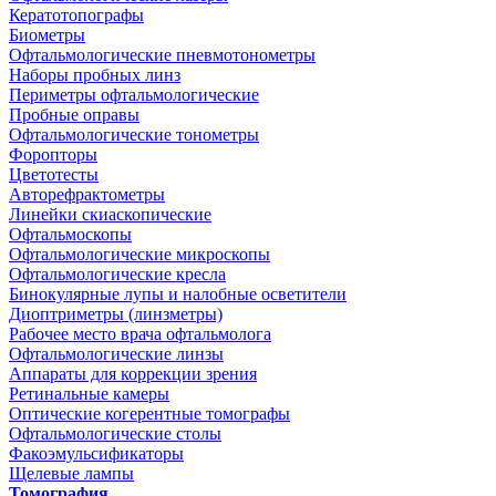
Кератотопографы
Биометры
Офтальмологические пневмотонометры
Наборы пробных линз
Периметры офтальмологические
Пробные оправы
Офтальмологические тонометры
Форопторы
Цветотесты
Авторефрактометры
Линейки скиаскопические
Офтальмоскопы
Офтальмологические микроскопы
Офтальмологические кресла
Бинокулярные лупы и налобные осветители
Диоптриметры (линзметры)
Рабочее место врача офтальмолога
Офтальмологические линзы
Аппараты для коррекции зрения
Ретинальные камеры
Оптические когерентные томографы
Офтальмологические столы
Факоэмульсификаторы
Щелевые лампы
Томография