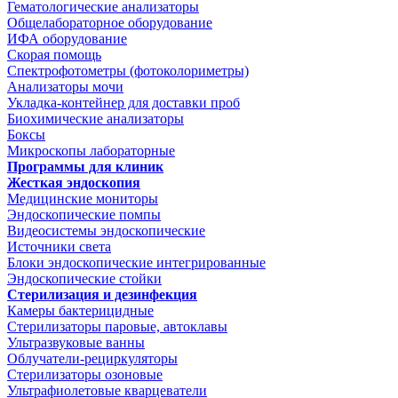
Гематологические анализаторы
Общелабораторное оборудование
ИФА оборудование
Скорая помощь
Спектрофотометры (фотоколориметры)
Анализаторы мочи
Укладка-контейнер для доставки проб
Биохимические анализаторы
Боксы
Микроскопы лабораторные
Программы для клиник
Жесткая эндоскопия
Медицинские мониторы
Эндоскопические помпы
Видеосистемы эндоскопические
Источники света
Блоки эндоскопические интегрированные
Эндоскопические стойки
Стерилизация и дезинфекция
Камеры бактерицидные
Стерилизаторы паровые, автоклавы
Ультразвуковые ванны
Облучатели-рециркуляторы
Стерилизаторы озоновые
Ультрафиолетовые кварцеватели