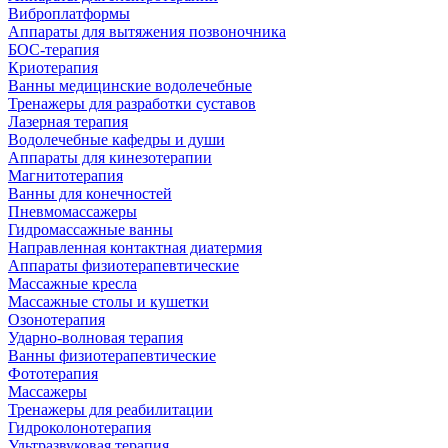
Виброплатформы
Аппараты для вытяжения позвоночника
БОС-терапия
Криотерапия
Ванны медицинские водолечебные
Тренажеры для разработки суставов
Лазерная терапия
Водолечебные кафедры и души
Аппараты для кинезотерапии
Магнитотерапия
Ванны для конечностей
Пневмомассажеры
Гидромассажные ванны
Направленная контактная диатермия
Аппараты физиотерапевтические
Массажные кресла
Массажные столы и кушетки
Озонотерапия
Ударно-волновая терапия
Ванны физиотерапевтические
Фототерапия
Массажеры
Тренажеры для реабилитации
Гидроколонотерапия
Ультразвуковая терапия