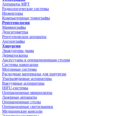
Аппараты МРТ
Радиологические системы
Инжекторы
Компьютерные томографы
Рентгенология
Маммографы
Денситометры
Рентгеновские аппараты
Ангиографы
Хирургия
Эвакуаторы дыма
Дерматоскопы
Аксессуары к операционнным столам
Системы навигации
Моторные системы
Расходные материалы для хирургии
Ультразвуковые аспираторы
Вакуумные аспираторы
HIFU-системы
Операционные микроскопы
Лазерные аппараты
Операционные столы
Операционные светильники
Медицинские консоли
Электрокоагуляторы