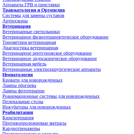
Аппараты ГРВ и приставки
Травматология и Ортопедия
Системы для замены суставов
Артроскопы
Ветеринария
Ветеринарные светильники
Ветеринарное физиотерапевтическое оборудование
Тонометрия ветеринарная
Диагностика ветеринарная
Ветеринарное рентгеновское оборудование
Ветеринарное эндоскопическое оборудование
Ветеринарная мебель
Ветеринарные электрохирургические аппараты
Неонатология
Кровати для новорожденных
Лампы обогрева
Лампы фототерапии
Реанимационные системы для новорожденных
Пеленальные столы
Инкубаторы для новорожденных
Реабилитация
Кинезотерапия
Противопролежневые матрасы
Кардиотренажеры
Противоожоговые кровати