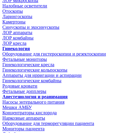
ЛОР микроскопы
Налобные осветители
Отоскопы
Ларингоскопы
Камертоны
Синускопы и эхосинускопы
ЛОР аппараты
ЛОР комбайны
ЛОР кресла
Гинекология
Оборудование для гистероскопии и резектоскопии
Фетальные мониторы
Гинекологические кресла
Гинекологические кольпоскопы
Аппараты для ирригации и аспирации
Гинекологические комбайны
Родовые кровати
Фетальные допплеры
Анестезиология и реанимация
Насосы энтерального питания
Мешки АМБУ
Концентраторы кислорода
Наркозные аппараты
Оборудование для терморегуляции пациента
Мониторы пациента