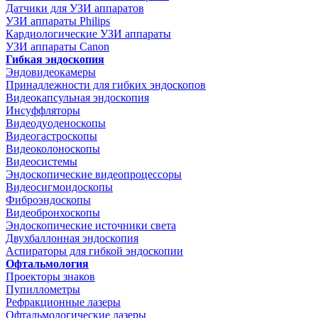
Датчики для УЗИ аппаратов
УЗИ аппараты Philips
Кардиологические УЗИ аппараты
УЗИ аппараты Canon
Гибкая эндоскопия
Эндовидеокамеры
Принадлежности для гибких эндоскопов
Видеокапсульная эндоскопия
Инсуффляторы
Видеодуоденоскопы
Видеогастроскопы
Видеоколоноскопы
Видеосистемы
Эндоскопические видеопроцессоры
Видеосигмоидоскопы
Фиброэндоскопы
Видеобронхоскопы
Эндоскопические источники света
Двухбаллонная эндоскопия
Аспираторы для гибкой эндоскопии
Офтальмология
Проекторы знаков
Пупиллометры
Рефракционные лазеры
Офтальмологические лазеры