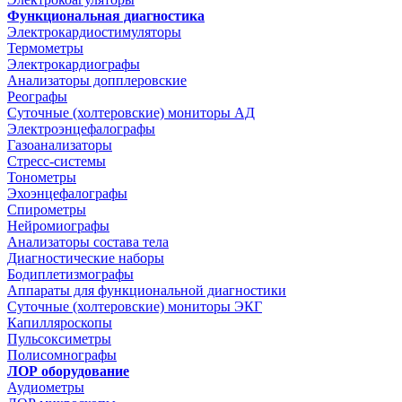
Функциональная диагностика
Электрокардиостимуляторы
Термометры
Электрокардиографы
Анализаторы допплеровские
Реографы
Суточные (холтеровские) мониторы АД
Электроэнцефалографы
Газоанализаторы
Стресс-системы
Тонометры
Эхоэнцефалографы
Спирометры
Нейромиографы
Анализаторы состава тела
Диагностические наборы
Бодиплетизмографы
Аппараты для функциональной диагностики
Суточные (холтеровские) мониторы ЭКГ
Капилляроскопы
Пульсоксиметры
Полисомнографы
ЛОР оборудование
Аудиометры