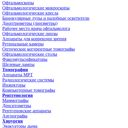
Офтальмоскопы
Офтальмологические микроскопы
Офтальмологические кресла
Бинокулярные лупы и налобные осветители
Диоптриметры (линзметры)
Рабочее место врача офтальмолога
Офтальмологические линзы
Аппараты для коррекции зрения
Ретинальные камеры
Оптические когерентные томографы
Офтальмологические столы
Факоэмульсификаторы
Щелевые лампы
Томография
Аппараты МРТ
Радиологические системы
Инжекторы
Компьютерные томографы
Рентгенология
Маммографы
Денситометры
Рентгеновские аппараты
Ангиографы
Хирургия
Эвакуаторы дыма