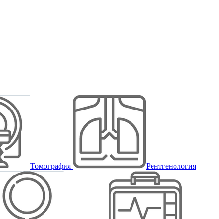
Томография
Рентгенология