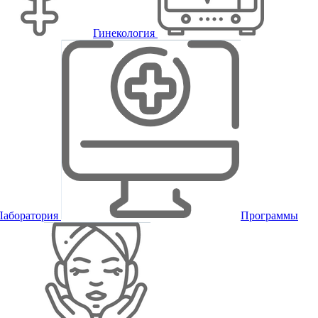
Гинекология
Лаборатория
Программы