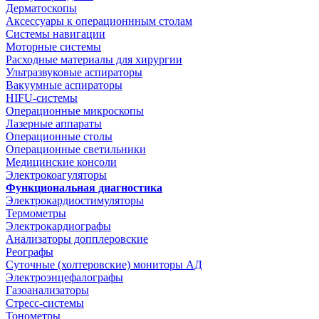
Дерматоскопы
Аксессуары к операционнным столам
Системы навигации
Моторные системы
Расходные материалы для хирургии
Ультразвуковые аспираторы
Вакуумные аспираторы
HIFU-системы
Операционные микроскопы
Лазерные аппараты
Операционные столы
Операционные светильники
Медицинские консоли
Электрокоагуляторы
Функциональная диагностика
Электрокардиостимуляторы
Термометры
Электрокардиографы
Анализаторы допплеровские
Реографы
Суточные (холтеровские) мониторы АД
Электроэнцефалографы
Газоанализаторы
Стресс-системы
Тонометры