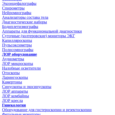
Эхоэнцефалографы
Спирометры
Нейромиографы
Анализаторы состава тела
Диагностические наборы
Бодиплетизмографы
Аппараты для функциональной диагностики
Суточные (холтеровские) мониторы ЭКГ
Капилляроскопы
Пульсоксиметры
Полисомнографы
ЛОР оборудование
Аудиометры
ЛОР микроскопы
Налобные осветители
Отоскопы
Ларингоскопы
Камертоны
Синускопы и эхосинускопы
ЛОР аппараты
ЛОР комбайны
ЛОР кресла
Гинекология
Оборудование для гистероскопии и резектоскопии
Фетальные мониторы