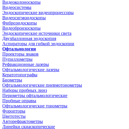
Видеоколоноскопы
Видеосистемы
Эндоскопические видеопроцессоры
Видеосигмоидоскопы
Фиброэндоскопы
Видеобронхоскопы
Эндоскопические источники света
Двухбаллонная эндоскопия
Аспираторы для гибкой эндоскопии
Офтальмология
Проекторы знаков
Пупиллометры
Рефракционные лазеры
Офтальмологические лазеры
Кератотопографы
Биометры
Офтальмологические пневмотонометры
Наборы пробных линз
Периметры офтальмологические
Пробные оправы
Офтальмологические тонометры
Форопторы
Цветотесты
Авторефрактометры
Линейки скиаскопические