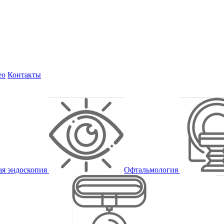
ео
Контакты
ая эндоскопия
Офтальмология