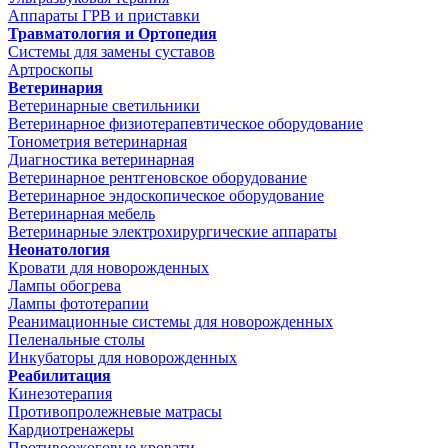
Аппараты ГРВ и приставки
Травматология и Ортопедия
Системы для замены суставов
Артроскопы
Ветеринария
Ветеринарные светильники
Ветеринарное физиотерапевтическое оборудование
Тонометрия ветеринарная
Диагностика ветеринарная
Ветеринарное рентгеновское оборудование
Ветеринарное эндоскопическое оборудование
Ветеринарная мебель
Ветеринарные электрохирургические аппараты
Неонатология
Кровати для новорожденных
Лампы обогрева
Лампы фототерапии
Реанимационные системы для новорожденных
Пеленальные столы
Инкубаторы для новорожденных
Реабилитация
Кинезотерапия
Противопролежневые матрасы
Кардиотренажеры
Противоожоговые кровати