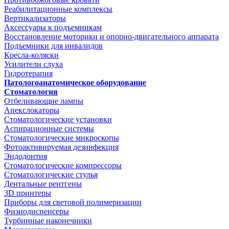
Реабилитационные комплексы
Вертикализаторы
Аксессуары к подъемникам
Восстановление моторики и опорно-двигательного аппарата
Подъемники для инвалидов
Кресла-коляски
Усилители слуха
Гидротерапия
Патологоанатомическое оборудование
Стоматология
Отбеливающие лампы
Апекслокаторы
Стоматологические установки
Аспирационные системы
Стоматологические микроскопы
Фотоактивируемая дезинфекция
Эндодонтия
Стоматологические компрессоры
Стоматологические стулья
Дентальные рентгены
3D принтеры
Приборы для световой полимеризации
Физиодиспенсеры
Турбинные наконечники