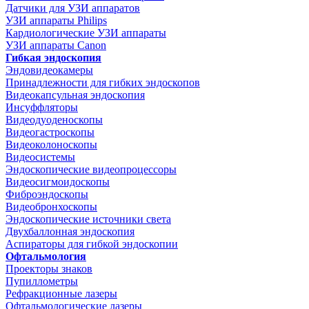
Датчики для УЗИ аппаратов
УЗИ аппараты Philips
Кардиологические УЗИ аппараты
УЗИ аппараты Canon
Гибкая эндоскопия
Эндовидеокамеры
Принадлежности для гибких эндоскопов
Видеокапсульная эндоскопия
Инсуффляторы
Видеодуоденоскопы
Видеогастроскопы
Видеоколоноскопы
Видеосистемы
Эндоскопические видеопроцессоры
Видеосигмоидоскопы
Фиброэндоскопы
Видеобронхоскопы
Эндоскопические источники света
Двухбаллонная эндоскопия
Аспираторы для гибкой эндоскопии
Офтальмология
Проекторы знаков
Пупиллометры
Рефракционные лазеры
Офтальмологические лазеры