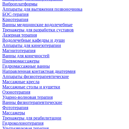
Виброплатформы
Аппараты для вытяжения позвоночника
БОС-терапия
Криотерапия
Ванны медицинские водолечебные
Тренажеры для разработки суставов
Лазерная терапия
Водолечебные кафедры и души
Аппараты для кинезотерапии
Магнитотерапия
Ванны для конечностей
Пневмомассажеры
Гидромассажные ванны
Направленная контактная диатермия
Аппараты физиотерапевтические
Массажные кресла
Массажные столы и кушетки
Озонотерапия
Ударно-волновая терапия
Ванны физиотерапевтические
Фототерапия
Массажеры
Тренажеры для реабилитации
Гидроколонотерапия
Ультразвуковая терапия