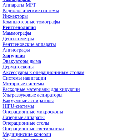
Аппараты МРТ
Радиологические системы
Инжекторы
Компьютерные томографы
Рентгенология
Маммографы
Денситометры
Рентгеновские аппараты
Ангиографы
Хирургия
Эвакуаторы дыма
Дерматоскопы
Аксессуары к операционнным столам
Системы навигации
Моторные системы
Расходные материалы для хирургии
Ультразвуковые аспираторы
Вакуумные аспираторы
HIFU-системы
Операционные микроскопы
Лазерные аппараты
Операционные столы
Операционные светильники
Медицинские консоли
Электрокоагуляторы