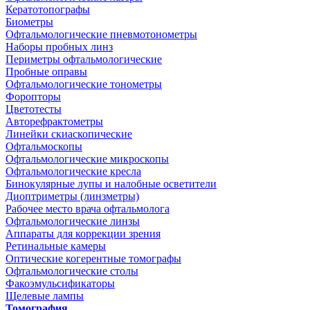
Кератотопографы
Биометры
Офтальмологические пневмотонометры
Наборы пробных линз
Периметры офтальмологические
Пробные оправы
Офтальмологические тонометры
Форопторы
Цветотесты
Авторефрактометры
Линейки скиаскопические
Офтальмоскопы
Офтальмологические микроскопы
Офтальмологические кресла
Бинокулярные лупы и налобные осветители
Диоптриметры (линзметры)
Рабочее место врача офтальмолога
Офтальмологические линзы
Аппараты для коррекции зрения
Ретинальные камеры
Оптические когерентные томографы
Офтальмологические столы
Факоэмульсификаторы
Щелевые лампы
Томография