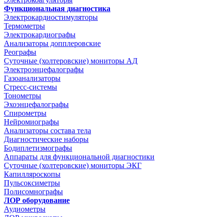
Функциональная диагностика
Электрокардиостимуляторы
Термометры
Электрокардиографы
Анализаторы допплеровские
Реографы
Суточные (холтеровские) мониторы АД
Электроэнцефалографы
Газоанализаторы
Стресс-системы
Тонометры
Эхоэнцефалографы
Спирометры
Нейромиографы
Анализаторы состава тела
Диагностические наборы
Бодиплетизмографы
Аппараты для функциональной диагностики
Суточные (холтеровские) мониторы ЭКГ
Капилляроскопы
Пульсоксиметры
Полисомнографы
ЛОР оборудование
Аудиометры