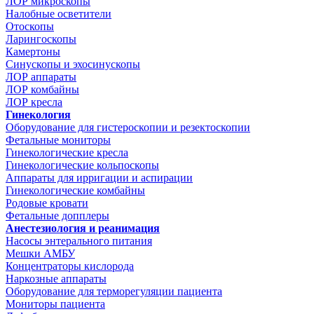
ЛОР микроскопы
Налобные осветители
Отоскопы
Ларингоскопы
Камертоны
Синускопы и эхосинускопы
ЛОР аппараты
ЛОР комбайны
ЛОР кресла
Гинекология
Оборудование для гистероскопии и резектоскопии
Фетальные мониторы
Гинекологические кресла
Гинекологические кольпоскопы
Аппараты для ирригации и аспирации
Гинекологические комбайны
Родовые кровати
Фетальные допплеры
Анестезиология и реанимация
Насосы энтерального питания
Мешки АМБУ
Концентраторы кислорода
Наркозные аппараты
Оборудование для терморегуляции пациента
Мониторы пациента