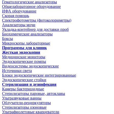
Гематологические анализаторы
Общелабораторное оборудование
ИФА оборудование
Скорая помощь
Спектрофотометры (фотоколориметры)
Анализаторы мочи
Укладка-контейнер для доставки проб
Биохимические анализаторы
Боксы
Микроскопы лабораторные
Программы для клиник
Жесткая эндоскопия
Медицинские мониторы
Эндоскопические помпы
Видеосистемы эндоскопические
Источники света
Блоки эндоскопические интегрированные
Эндоскопические стойки
Стерилизация и дезинфекция
Камеры бактерицидные
Стерилизаторы паровые, автоклавы
Ультразвуковые ванны
Облучатели-рециркуляторы
Стерилизаторы озоновые
Ультрафиолетовые кварцеватели