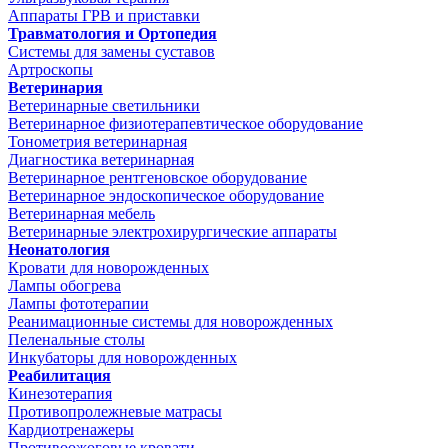
Аппараты ГРВ и приставки
Травматология и Ортопедия
Системы для замены суставов
Артроскопы
Ветеринария
Ветеринарные светильники
Ветеринарное физиотерапевтическое оборудование
Тонометрия ветеринарная
Диагностика ветеринарная
Ветеринарное рентгеновское оборудование
Ветеринарное эндоскопическое оборудование
Ветеринарная мебель
Ветеринарные электрохирургические аппараты
Неонатология
Кровати для новорожденных
Лампы обогрева
Лампы фототерапии
Реанимационные системы для новорожденных
Пеленальные столы
Инкубаторы для новорожденных
Реабилитация
Кинезотерапия
Противопролежневые матрасы
Кардиотренажеры
Противоожоговые кровати