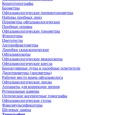
Кератотопографы
Биометры
Офтальмологические пневмотонометры
Наборы пробных линз
Периметры офтальмологические
Пробные оправы
Офтальмологические тонометры
Форопторы
Цветотесты
Авторефрактометры
Линейки скиаскопические
Офтальмоскопы
Офтальмологические микроскопы
Офтальмологические кресла
Бинокулярные лупы и налобные осветители
Диоптриметры (линзметры)
Рабочее место врача офтальмолога
Офтальмологические линзы
Аппараты для коррекции зрения
Ретинальные камеры
Оптические когерентные томографы
Офтальмологические столы
Факоэмульсификаторы
Щелевые лампы
Томография