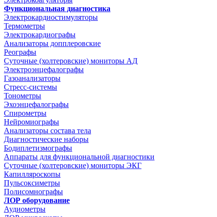
Функциональная диагностика
Электрокардиостимуляторы
Термометры
Электрокардиографы
Анализаторы допплеровские
Реографы
Суточные (холтеровские) мониторы АД
Электроэнцефалографы
Газоанализаторы
Стресс-системы
Тонометры
Эхоэнцефалографы
Спирометры
Нейромиографы
Анализаторы состава тела
Диагностические наборы
Бодиплетизмографы
Аппараты для функциональной диагностики
Суточные (холтеровские) мониторы ЭКГ
Капилляроскопы
Пульсоксиметры
Полисомнографы
ЛОР оборудование
Аудиометры