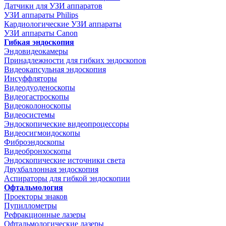
Датчики для УЗИ аппаратов
УЗИ аппараты Philips
Кардиологические УЗИ аппараты
УЗИ аппараты Canon
Гибкая эндоскопия
Эндовидеокамеры
Принадлежности для гибких эндоскопов
Видеокапсульная эндоскопия
Инсуффляторы
Видеодуоденоскопы
Видеогастроскопы
Видеоколоноскопы
Видеосистемы
Эндоскопические видеопроцессоры
Видеосигмоидоскопы
Фиброэндоскопы
Видеобронхоскопы
Эндоскопические источники света
Двухбаллонная эндоскопия
Аспираторы для гибкой эндоскопии
Офтальмология
Проекторы знаков
Пупиллометры
Рефракционные лазеры
Офтальмологические лазеры