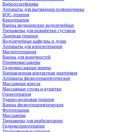
Виброплатформы
Аппараты для вытяжения позвоночника
БОС-терапия
Криотерапия
Ванны медицинские водолечебные
Тренажеры для разработки суставов
Лазерная терапия
Водолечебные кафедры и души
Аппараты для кинезотерапии
Магнитотерапия
Ванны для конечностей
Пневмомассажеры
Гидромассажные ванны
Направленная контактная диатермия
Аппараты физиотерапевтические
Массажные кресла
Массажные столы и кушетки
Озонотерапия
Ударно-волновая терапия
Ванны физиотерапевтические
Фототерапия
Массажеры
Тренажеры для реабилитации
Гидроколонотерапия
Ультразвуковая терапия