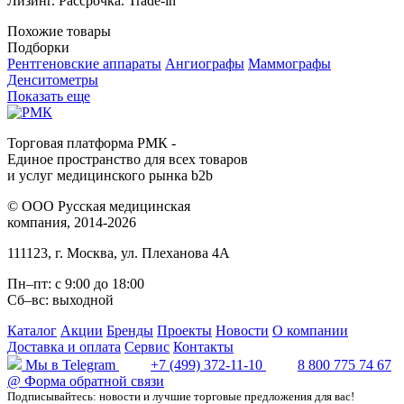
Лизинг. Рассрочка. Trade-in
Похожие товары
Подборки
Рентгеновские аппараты
Ангиографы
Маммографы
Денситометры
Показать еще
Торговая платформа РМК -
Единое пространство для всех товаров
и услуг медицинского рынка b2b
©
ООО Русская медицинская
компания
, 2014-2026
111123
,
г. Москва
,
ул. Плеханова 4А
Пн–пт: с 9:00 до 18:00
Сб–вс: выходной
Каталог
Акции
Бренды
Проекты
Новости
О компании
Доставка и оплата
Сервис
Контакты
Мы в Telegram
+7 (499) 372-11-10
8 800 775 74 67
@
Форма обратной связи
Подписывайтесь: новости и лучшие торговые предложения для вас!