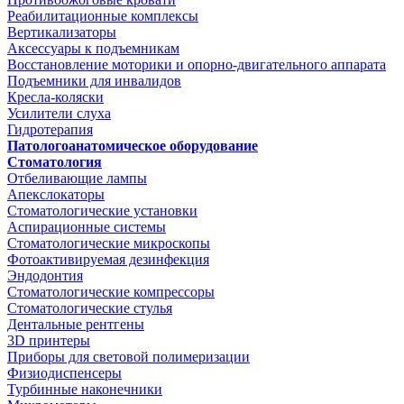
Реабилитационные комплексы
Вертикализаторы
Аксессуары к подъемникам
Восстановление моторики и опорно-двигательного аппарата
Подъемники для инвалидов
Кресла-коляски
Усилители слуха
Гидротерапия
Патологоанатомическое оборудование
Стоматология
Отбеливающие лампы
Апекслокаторы
Стоматологические установки
Аспирационные системы
Стоматологические микроскопы
Фотоактивируемая дезинфекция
Эндодонтия
Стоматологические компрессоры
Стоматологические стулья
Дентальные рентгены
3D принтеры
Приборы для световой полимеризации
Физиодиспенсеры
Турбинные наконечники