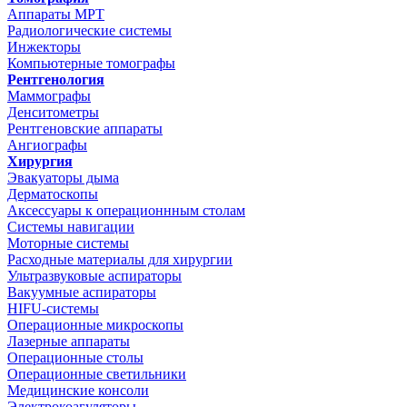
Аппараты МРТ
Радиологические системы
Инжекторы
Компьютерные томографы
Рентгенология
Маммографы
Денситометры
Рентгеновские аппараты
Ангиографы
Хирургия
Эвакуаторы дыма
Дерматоскопы
Аксессуары к операционнным столам
Системы навигации
Моторные системы
Расходные материалы для хирургии
Ультразвуковые аспираторы
Вакуумные аспираторы
HIFU-системы
Операционные микроскопы
Лазерные аппараты
Операционные столы
Операционные светильники
Медицинские консоли
Электрокоагуляторы