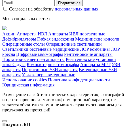
Подписаться
Согласен на обработку
персональных данных
Мы в социальных сетях:
Акции
Аппараты ИВЛ
Аппараты ИВЛ портативные
Дефибрилляторы
Гибкая эндоскопия
Медицинские консоли
Операционные столы
Операционные светильники
Светильники бестеневые медицинские
ЛОР комбайны
ЛОР
кресла
Цифровые маммографы
Рентгеновские аппараты
Портативные рентген аппараты
Рентгеновские установки
типа С-дуга
Компьютерные томографы
Аппараты МРТ
УЗИ
аппараты
Портативные УЗИ аппараты
Ветеринарные УЗИ
аппараты
Узи-сканеры ветеринарные
Использование cookies
Политика конфиденциальности
Юридическая информация
Размещение на сайте технических характеристик, фотографий
и цен товаров носит чисто информационный характер, не
является обязательством и не может служить основанием для
предъявления претензий.
Получить КП