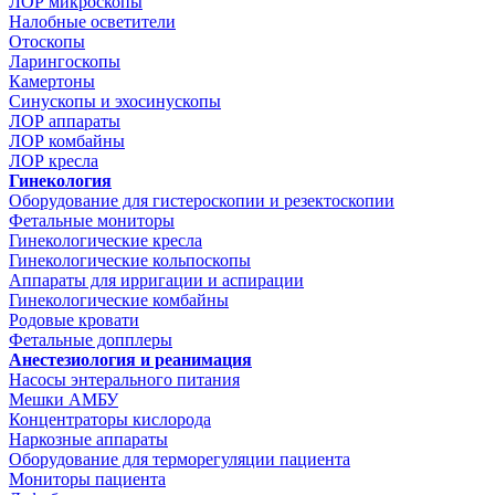
ЛОР микроскопы
Налобные осветители
Отоскопы
Ларингоскопы
Камертоны
Синускопы и эхосинускопы
ЛОР аппараты
ЛОР комбайны
ЛОР кресла
Гинекология
Оборудование для гистероскопии и резектоскопии
Фетальные мониторы
Гинекологические кресла
Гинекологические кольпоскопы
Аппараты для ирригации и аспирации
Гинекологические комбайны
Родовые кровати
Фетальные допплеры
Анестезиология и реанимация
Насосы энтерального питания
Мешки АМБУ
Концентраторы кислорода
Наркозные аппараты
Оборудование для терморегуляции пациента
Мониторы пациента