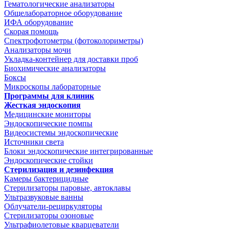
Гематологические анализаторы
Общелабораторное оборудование
ИФА оборудование
Скорая помощь
Спектрофотометры (фотоколориметры)
Анализаторы мочи
Укладка-контейнер для доставки проб
Биохимические анализаторы
Боксы
Микроскопы лабораторные
Программы для клиник
Жесткая эндоскопия
Медицинские мониторы
Эндоскопические помпы
Видеосистемы эндоскопические
Источники света
Блоки эндоскопические интегрированные
Эндоскопические стойки
Стерилизация и дезинфекция
Камеры бактерицидные
Стерилизаторы паровые, автоклавы
Ультразвуковые ванны
Облучатели-рециркуляторы
Стерилизаторы озоновые
Ультрафиолетовые кварцеватели