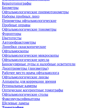
Кератотопографы
Биометры
Офтальмологические пневмотонометры
Наборы пробных линз
Периметры офтальмологические
Пробные оправы
Офтальмологические тонометры
Форопторы
Цветотесты
Авторефрактометры
Линейки скиаскопические
Офтальмоскопы
Офтальмологические микроскопы
Офтальмологические кресла
Бинокулярные лупы и налобные осветители
Диоптриметры (линзметры)
Рабочее место врача офтальмолога
Офтальмологические линзы
Аппараты для коррекции зрения
Ретинальные камеры
Оптические когерентные томографы
Офтальмологические столы
Факоэмульсификаторы
Щелевые лампы
Томография