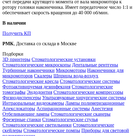
счет передачи крутящего момента от вала микромотора к
ротору головки наконечника. Имеет передаточное число 1:1 и
обеспечивает скорость вращения до 40 000 об/мин.
В наличии
Получить КП
РМК
, Доставка со склада в Москве
Подборки
3D принтеры
Стоматологические установки
Стоматологические микроскопы
Дентальные рентгены
Турбинные наконечники
Микромоторы
Наконечники для
микромоторов
Скалеры
Шприцы вода-воздух
Стоматологические кресла
Стоматологические системы
Фотоактивируемая дезинфекция
Стоматологические
томографы
Эндодонтия
Стоматологические компрессоры
Физиодиспенсеры
Ультразвуковые хирургические системы
Интраоральные видеокамеры
Лампы полимеризационные
Апекслокаторы
Аспирационные системы
Анестезия
Отбеливающие лампы
Стоматологические сканеры
Фрезерные станки
Стоматологические стулья
Стоматологические светильники
Стоматологические
скейлеры
Стоматологические помпы
Приборы для световой
полимеризации