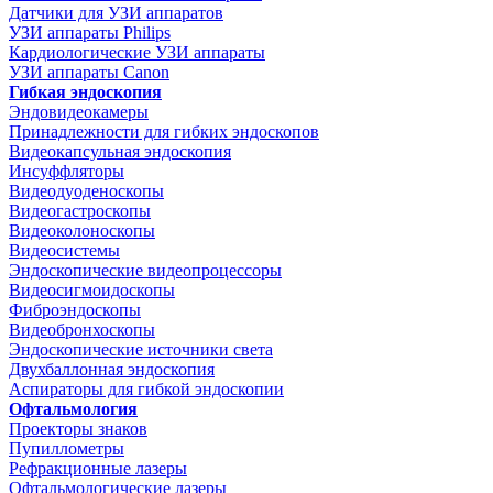
Датчики для УЗИ аппаратов
УЗИ аппараты Philips
Кардиологические УЗИ аппараты
УЗИ аппараты Canon
Гибкая эндоскопия
Эндовидеокамеры
Принадлежности для гибких эндоскопов
Видеокапсульная эндоскопия
Инсуффляторы
Видеодуоденоскопы
Видеогастроскопы
Видеоколоноскопы
Видеосистемы
Эндоскопические видеопроцессоры
Видеосигмоидоскопы
Фиброэндоскопы
Видеобронхоскопы
Эндоскопические источники света
Двухбаллонная эндоскопия
Аспираторы для гибкой эндоскопии
Офтальмология
Проекторы знаков
Пупиллометры
Рефракционные лазеры
Офтальмологические лазеры