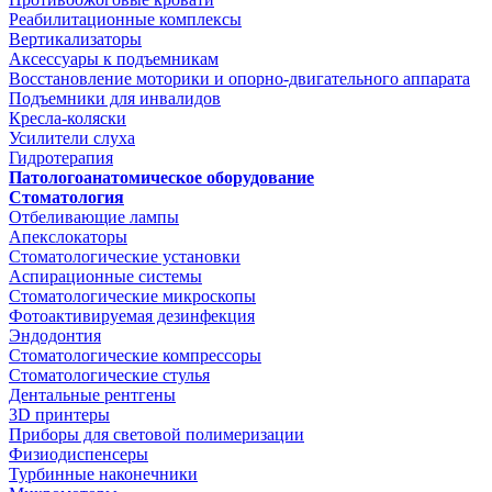
Реабилитационные комплексы
Вертикализаторы
Аксессуары к подъемникам
Восстановление моторики и опорно-двигательного аппарата
Подъемники для инвалидов
Кресла-коляски
Усилители слуха
Гидротерапия
Патологоанатомическое оборудование
Стоматология
Отбеливающие лампы
Апекслокаторы
Стоматологические установки
Аспирационные системы
Стоматологические микроскопы
Фотоактивируемая дезинфекция
Эндодонтия
Стоматологические компрессоры
Стоматологические стулья
Дентальные рентгены
3D принтеры
Приборы для световой полимеризации
Физиодиспенсеры
Турбинные наконечники