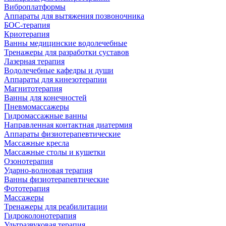
Виброплатформы
Аппараты для вытяжения позвоночника
БОС-терапия
Криотерапия
Ванны медицинские водолечебные
Тренажеры для разработки суставов
Лазерная терапия
Водолечебные кафедры и души
Аппараты для кинезотерапии
Магнитотерапия
Ванны для конечностей
Пневмомассажеры
Гидромассажные ванны
Направленная контактная диатермия
Аппараты физиотерапевтические
Массажные кресла
Массажные столы и кушетки
Озонотерапия
Ударно-волновая терапия
Ванны физиотерапевтические
Фототерапия
Массажеры
Тренажеры для реабилитации
Гидроколонотерапия
Ультразвуковая терапия