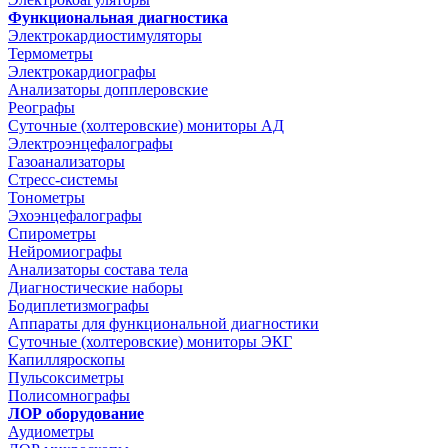
Функциональная диагностика
Электрокардиостимуляторы
Термометры
Электрокардиографы
Анализаторы допплеровские
Реографы
Суточные (холтеровские) мониторы АД
Электроэнцефалографы
Газоанализаторы
Стресс-системы
Тонометры
Эхоэнцефалографы
Спирометры
Нейромиографы
Анализаторы состава тела
Диагностические наборы
Бодиплетизмографы
Аппараты для функциональной диагностики
Суточные (холтеровские) мониторы ЭКГ
Капилляроскопы
Пульсоксиметры
Полисомнографы
ЛОР оборудование
Аудиометры