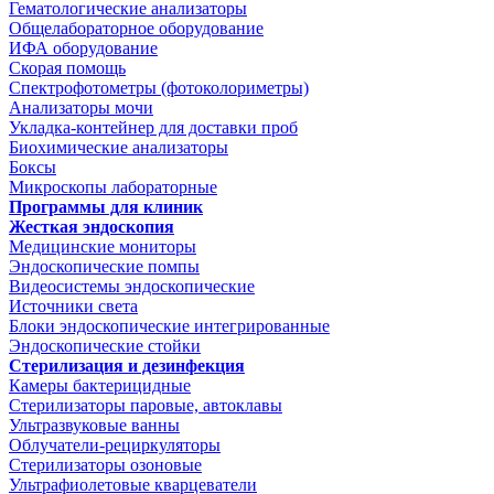
Гематологические анализаторы
Общелабораторное оборудование
ИФА оборудование
Скорая помощь
Спектрофотометры (фотоколориметры)
Анализаторы мочи
Укладка-контейнер для доставки проб
Биохимические анализаторы
Боксы
Микроскопы лабораторные
Программы для клиник
Жесткая эндоскопия
Медицинские мониторы
Эндоскопические помпы
Видеосистемы эндоскопические
Источники света
Блоки эндоскопические интегрированные
Эндоскопические стойки
Стерилизация и дезинфекция
Камеры бактерицидные
Стерилизаторы паровые, автоклавы
Ультразвуковые ванны
Облучатели-рециркуляторы
Стерилизаторы озоновые
Ультрафиолетовые кварцеватели