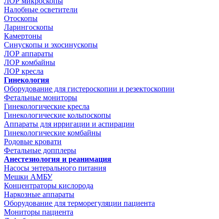
ЛОР микроскопы
Налобные осветители
Отоскопы
Ларингоскопы
Камертоны
Синускопы и эхосинускопы
ЛОР аппараты
ЛОР комбайны
ЛОР кресла
Гинекология
Оборудование для гистероскопии и резектоскопии
Фетальные мониторы
Гинекологические кресла
Гинекологические кольпоскопы
Аппараты для ирригации и аспирации
Гинекологические комбайны
Родовые кровати
Фетальные допплеры
Анестезиология и реанимация
Насосы энтерального питания
Мешки АМБУ
Концентраторы кислорода
Наркозные аппараты
Оборудование для терморегуляции пациента
Мониторы пациента