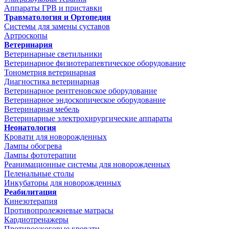
Аппараты ГРВ и приставки
Травматология и Ортопедия
Системы для замены суставов
Артроскопы
Ветеринария
Ветеринарные светильники
Ветеринарное физиотерапевтическое оборудование
Тонометрия ветеринарная
Диагностика ветеринарная
Ветеринарное рентгеновское оборудование
Ветеринарное эндоскопическое оборудование
Ветеринарная мебель
Ветеринарные электрохирургические аппараты
Неонатология
Кровати для новорожденных
Лампы обогрева
Лампы фототерапии
Реанимационные системы для новорожденных
Пеленальные столы
Инкубаторы для новорожденных
Реабилитация
Кинезотерапия
Противопролежневые матрасы
Кардиотренажеры
Противоожоговые кровати