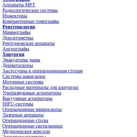
Аппараты МРТ
Радиологические системы
Инжекторы
Компьютерные томографы
Рентгенология
Маммографы
Денситометры
Рентгеновские аппараты
Ангиографы
Хирургия
Эвакуаторы дыма
Дерматоскопы
Аксессуары к операционнным столам
Системы навигации
Моторные системы
Расходные материалы для хирургии
Ультразвуковые аспираторы
Вакуумные аспираторы
HIFU-системы
Операционные микроскопы
Лазерные аппараты
Операционные столы
Операционные светильники
Медицинские консоли
Электрокоагуляторы