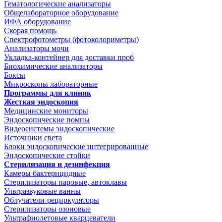
Гематологические анализаторы
Общелабораторное оборудование
ИФА оборудование
Скорая помощь
Спектрофотометры (фотоколориметры)
Анализаторы мочи
Укладка-контейнер для доставки проб
Биохимические анализаторы
Боксы
Микроскопы лабораторные
Программы для клиник
Жесткая эндоскопия
Медицинские мониторы
Эндоскопические помпы
Видеосистемы эндоскопические
Источники света
Блоки эндоскопические интегрированные
Эндоскопические стойки
Стерилизация и дезинфекция
Камеры бактерицидные
Стерилизаторы паровые, автоклавы
Ультразвуковые ванны
Облучатели-рециркуляторы
Стерилизаторы озоновые
Ультрафиолетовые кварцеватели