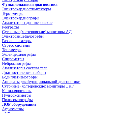
Функциональная диагностика
Электрокардиостимуляторы
Термометры
Электрокардиографы
Анализаторы допплеровские
Реографы
Суточные (холтеровские) мониторы АД
Электроэнцефалографы
Газоанализаторы
Стресс-системы
Тонометры
Эхоэнцефалографы
Спирометры
Нейромиографы
Анализаторы состава тела
Диагностические наборы
Бодиплетизмографы
Аппараты для функциональной диагностики
Суточные (холтеровские) мониторы ЭКГ
Капилляроскопы
Пульсоксиметры
Полисомнографы
ЛОР оборудование
Аудиометры