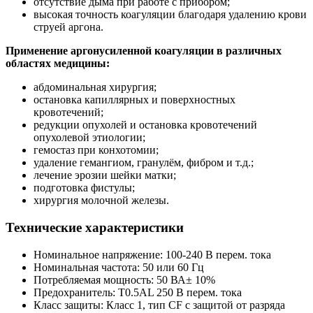
отсутствие дыма при работе с прибором;
высокая точность коагуляции благодаря удалению крови
струей аргона.
Применение аргонусиленной коагуляции в различных
областях медицины:
абдоминальная хирургия;
остановка капиллярных и поверхностных
кровотечений;
редукции опухолей и остановка кровотечений
опухолевой этиологии;
гемостаз при конхотомии;
удаление гемангиом, гранулём, фибром и т.д.;
лечение эрозии шейки матки;
подготовка фистулы;
хирургия молочной железы.
Технические характеристики
Номинальное напряжение: 100-240 В перем. тока
Номинальная частота: 50 или 60 Гц
Потребляемая мощность: 50 ВА± 10%
Предохранитель: T0.5AL 250 В перем. тока
Класс защиты: Класс 1, тип CF с защитой от разряда