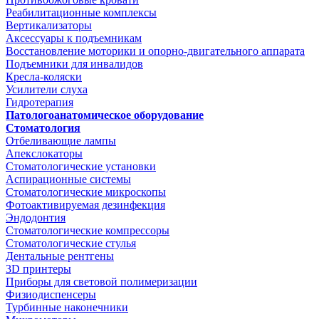
Реабилитационные комплексы
Вертикализаторы
Аксессуары к подъемникам
Восстановление моторики и опорно-двигательного аппарата
Подъемники для инвалидов
Кресла-коляски
Усилители слуха
Гидротерапия
Патологоанатомическое оборудование
Стоматология
Отбеливающие лампы
Апекслокаторы
Стоматологические установки
Аспирационные системы
Стоматологические микроскопы
Фотоактивируемая дезинфекция
Эндодонтия
Стоматологические компрессоры
Стоматологические стулья
Дентальные рентгены
3D принтеры
Приборы для световой полимеризации
Физиодиспенсеры
Турбинные наконечники