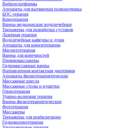
Виброплатформы
Аппараты для вытяжения позвоночника
БОС-терапия
Криотерапия
Ванны медицинские водолечебные
Тренажеры для разработки суставов
Лазерная терапия
Водолечебные кафедры и души
Аппараты для кинезотерапии
Магнитотерапия
Ванны для конечностей
Пневмомассажеры
Гидромассажные ванны
Направленная контактная диатермия
Аппараты физиотерапевтические
Массажные кресла
Массажные столы и кушетки
Озонотерапия
Ударно-волновая терапия
Ванны физиотерапевтические
Фототерапия
Массажеры
Тренажеры для реабилитации
Гидроколонотерапия
Ультразвуковая терапия