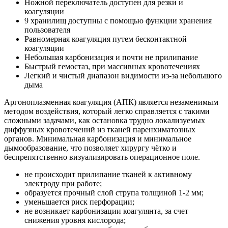
Ножной переключатель доступен для резки и
коагуляции
9 хранилищ доступны с помощью функции хранения
пользователя
Равномерная коагуляция путем бесконтактной
коагуляции
Небольшая карбонизация и почти не прилипание
Быстрый гемостаз, при массивных кровотечениях
Легкий и чистый диапазон видимости из-за небольшого
дыма
Аргоноплазменная коагуляция (АПК) является незаменимым
методом воздействия, который легко справляется с такими
сложными задачами, как остановка трудно локализуемых
диффузных кровотечений из тканей паренхиматозных
органов. Минимальная карбонизация и минимальное
дымообразование, что позволяет хирургу чётко и
беспрепятственно визуализировать операционное поле.
не происходит прилипание тканей к активному
электроду при работе;
образуется прочный слой струпа толщиной 1-2 мм;
уменьшается риск перфорации;
не возникает карбонизации коагулянта, за счет
снижения уровня кислорода;