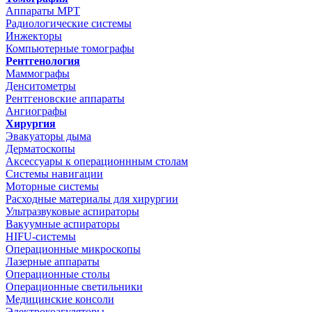
Аппараты МРТ
Радиологические системы
Инжекторы
Компьютерные томографы
Рентгенология
Маммографы
Денситометры
Рентгеновские аппараты
Ангиографы
Хирургия
Эвакуаторы дыма
Дерматоскопы
Аксессуары к операционнным столам
Системы навигации
Моторные системы
Расходные материалы для хирургии
Ультразвуковые аспираторы
Вакуумные аспираторы
HIFU-системы
Операционные микроскопы
Лазерные аппараты
Операционные столы
Операционные светильники
Медицинские консоли
Электрокоагуляторы