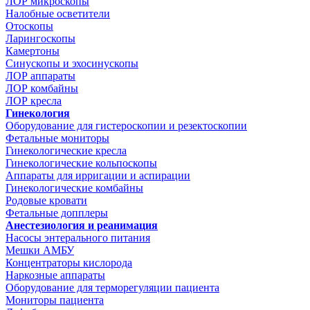
ЛОР микроскопы
Налобные осветители
Отоскопы
Ларингоскопы
Камертоны
Синускопы и эхосинускопы
ЛОР аппараты
ЛОР комбайны
ЛОР кресла
Гинекология
Оборудование для гистероскопии и резектоскопии
Фетальные мониторы
Гинекологические кресла
Гинекологические кольпоскопы
Аппараты для ирригации и аспирации
Гинекологические комбайны
Родовые кровати
Фетальные допплеры
Анестезиология и реанимация
Насосы энтерального питания
Мешки АМБУ
Концентраторы кислорода
Наркозные аппараты
Оборудование для терморегуляции пациента
Мониторы пациента