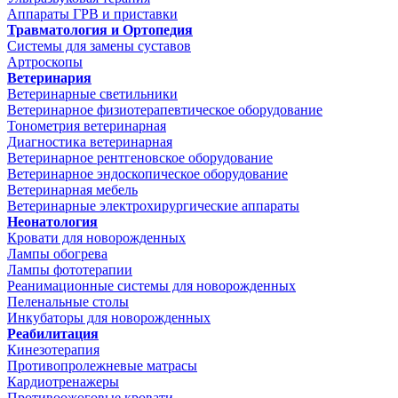
Аппараты ГРВ и приставки
Травматология и Ортопедия
Системы для замены суставов
Артроскопы
Ветеринария
Ветеринарные светильники
Ветеринарное физиотерапевтическое оборудование
Тонометрия ветеринарная
Диагностика ветеринарная
Ветеринарное рентгеновское оборудование
Ветеринарное эндоскопическое оборудование
Ветеринарная мебель
Ветеринарные электрохирургические аппараты
Неонатология
Кровати для новорожденных
Лампы обогрева
Лампы фототерапии
Реанимационные системы для новорожденных
Пеленальные столы
Инкубаторы для новорожденных
Реабилитация
Кинезотерапия
Противопролежневые матрасы
Кардиотренажеры
Противоожоговые кровати