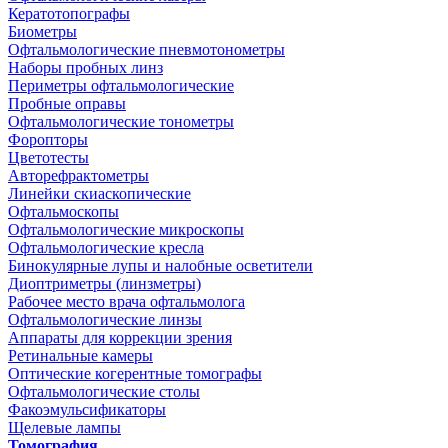
Кератотопографы
Биометры
Офтальмологические пневмотонометры
Наборы пробных линз
Периметры офтальмологические
Пробные оправы
Офтальмологические тонометры
Форопторы
Цветотесты
Авторефрактометры
Линейки скиаскопические
Офтальмоскопы
Офтальмологические микроскопы
Офтальмологические кресла
Бинокулярные лупы и налобные осветители
Диоптриметры (линзметры)
Рабочее место врача офтальмолога
Офтальмологические линзы
Аппараты для коррекции зрения
Ретинальные камеры
Оптические когерентные томографы
Офтальмологические столы
Факоэмульсификаторы
Щелевые лампы
Томография