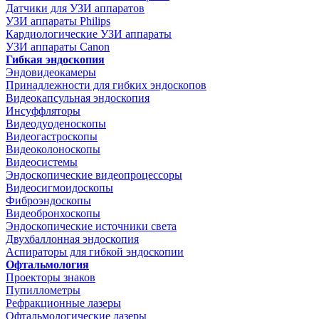
Датчики для УЗИ аппаратов
УЗИ аппараты Philips
Кардиологические УЗИ аппараты
УЗИ аппараты Canon
Гибкая эндоскопия
Эндовидеокамеры
Принадлежности для гибких эндоскопов
Видеокапсульная эндоскопия
Инсуффляторы
Видеодуоденоскопы
Видеогастроскопы
Видеоколоноскопы
Видеосистемы
Эндоскопические видеопроцессоры
Видеосигмоидоскопы
Фиброэндоскопы
Видеобронхоскопы
Эндоскопические источники света
Двухбаллонная эндоскопия
Аспираторы для гибкой эндоскопии
Офтальмология
Проекторы знаков
Пупиллометры
Рефракционные лазеры
Офтальмологические лазеры