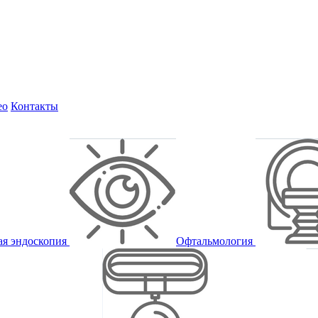
ео
Контакты
ая эндоскопия
Офтальмология