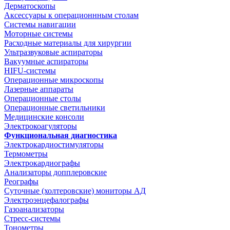
Дерматоскопы
Аксессуары к операционнным столам
Системы навигации
Моторные системы
Расходные материалы для хирургии
Ультразвуковые аспираторы
Вакуумные аспираторы
HIFU-системы
Операционные микроскопы
Лазерные аппараты
Операционные столы
Операционные светильники
Медицинские консоли
Электрокоагуляторы
Функциональная диагностика
Электрокардиостимуляторы
Термометры
Электрокардиографы
Анализаторы допплеровские
Реографы
Суточные (холтеровские) мониторы АД
Электроэнцефалографы
Газоанализаторы
Стресс-системы
Тонометры