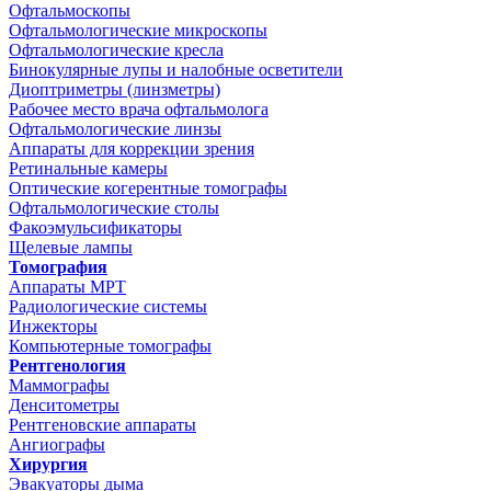
Офтальмоскопы
Офтальмологические микроскопы
Офтальмологические кресла
Бинокулярные лупы и налобные осветители
Диоптриметры (линзметры)
Рабочее место врача офтальмолога
Офтальмологические линзы
Аппараты для коррекции зрения
Ретинальные камеры
Оптические когерентные томографы
Офтальмологические столы
Факоэмульсификаторы
Щелевые лампы
Томография
Аппараты МРТ
Радиологические системы
Инжекторы
Компьютерные томографы
Рентгенология
Маммографы
Денситометры
Рентгеновские аппараты
Ангиографы
Хирургия
Эвакуаторы дыма