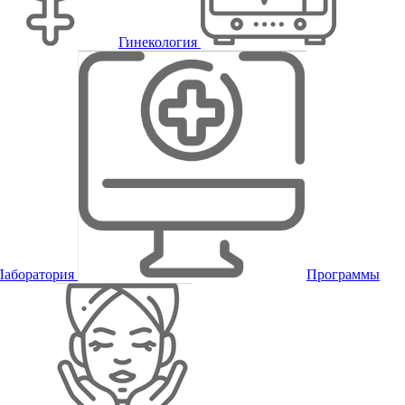
Гинекология
Лаборатория
Программы