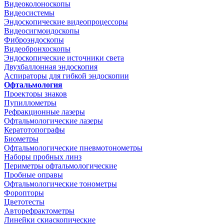
Видеоколоноскопы
Видеосистемы
Эндоскопические видеопроцессоры
Видеосигмоидоскопы
Фиброэндоскопы
Видеобронхоскопы
Эндоскопические источники света
Двухбаллонная эндоскопия
Аспираторы для гибкой эндоскопии
Офтальмология
Проекторы знаков
Пупиллометры
Рефракционные лазеры
Офтальмологические лазеры
Кератотопографы
Биометры
Офтальмологические пневмотонометры
Наборы пробных линз
Периметры офтальмологические
Пробные оправы
Офтальмологические тонометры
Форопторы
Цветотесты
Авторефрактометры
Линейки скиаскопические