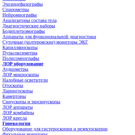
Эхоэнцефалографы
Спирометры
Нейромиографы
Анализаторы состава тела
Диагностические наборы
Бодиплетизмографы
Аппараты для функциональной диагностики
Суточные (холтеровские) мониторы ЭКГ
Капилляроскопы
Пульсоксиметры
Полисомнографы
ЛОР оборудование
Аудиометры
ЛОР микроскопы
Налобные осветители
Отоскопы
Ларингоскопы
Камертоны
Синускопы и эхосинускопы
ЛОР аппараты
ЛОР комбайны
ЛОР кресла
Гинекология
Оборудование для гистероскопии и резектоскопии
Фетальные мониторы