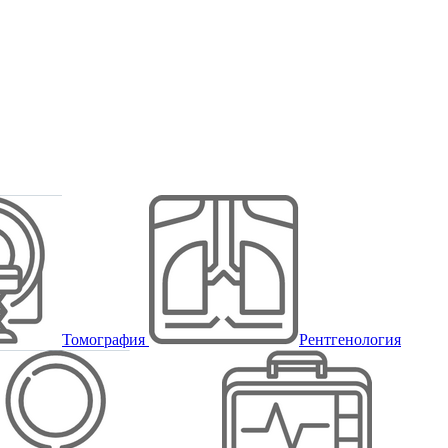
Томография
Рентгенология