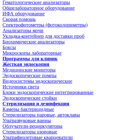
Гематологические анализаторы
Общелабораторное оборудование
ИФА оборудование
Скорая помощь
Спектрофотометры (фотоколориметры)
Анализаторы мочи
Укладка-контейнер для доставки проб
Биохимические анализаторы
Боксы
Микроскопы лабораторные
Программы для клиник
Жесткая эндоскопия
Медицинские мониторы
Эндоскопические помпы
Видеосистемы эндоскопические
Источники света
Блоки эндоскопические интегрированные
Эндоскопические стойки
Стерилизация и дезинфекция
Камеры бактерицидные
Стерилизаторы паровые, автоклавы
Ультразвуковые ванны
Облучатели-рециркуляторы
Стерилизаторы озоновые
Ультрафиолетовые кварцеватели