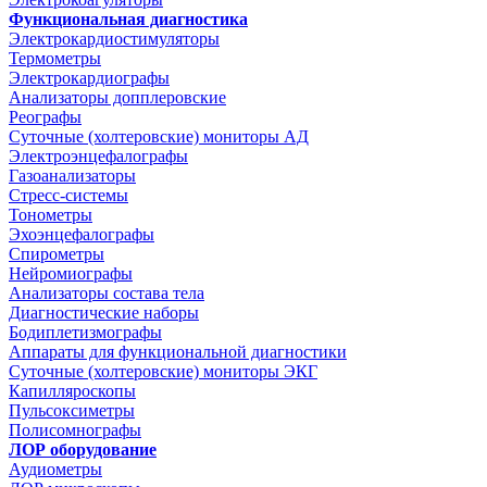
Функциональная диагностика
Электрокардиостимуляторы
Термометры
Электрокардиографы
Анализаторы допплеровские
Реографы
Суточные (холтеровские) мониторы АД
Электроэнцефалографы
Газоанализаторы
Стресс-системы
Тонометры
Эхоэнцефалографы
Спирометры
Нейромиографы
Анализаторы состава тела
Диагностические наборы
Бодиплетизмографы
Аппараты для функциональной диагностики
Суточные (холтеровские) мониторы ЭКГ
Капилляроскопы
Пульсоксиметры
Полисомнографы
ЛОР оборудование
Аудиометры