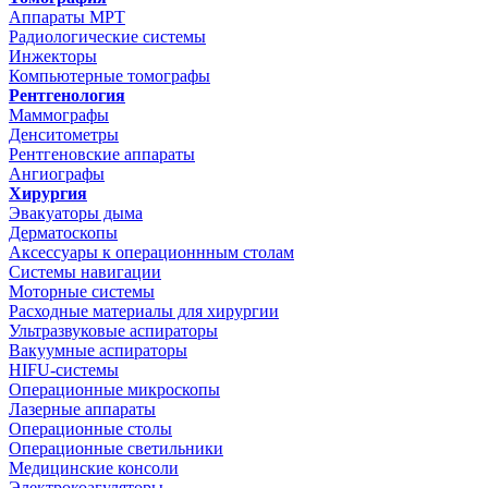
Аппараты МРТ
Радиологические системы
Инжекторы
Компьютерные томографы
Рентгенология
Маммографы
Денситометры
Рентгеновские аппараты
Ангиографы
Хирургия
Эвакуаторы дыма
Дерматоскопы
Аксессуары к операционнным столам
Системы навигации
Моторные системы
Расходные материалы для хирургии
Ультразвуковые аспираторы
Вакуумные аспираторы
HIFU-системы
Операционные микроскопы
Лазерные аппараты
Операционные столы
Операционные светильники
Медицинские консоли
Электрокоагуляторы