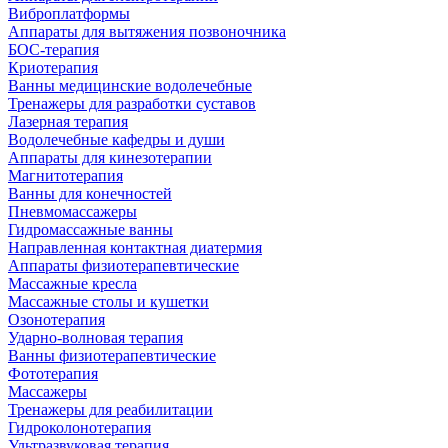
Виброплатформы
Аппараты для вытяжения позвоночника
БОС-терапия
Криотерапия
Ванны медицинские водолечебные
Тренажеры для разработки суставов
Лазерная терапия
Водолечебные кафедры и души
Аппараты для кинезотерапии
Магнитотерапия
Ванны для конечностей
Пневмомассажеры
Гидромассажные ванны
Направленная контактная диатермия
Аппараты физиотерапевтические
Массажные кресла
Массажные столы и кушетки
Озонотерапия
Ударно-волновая терапия
Ванны физиотерапевтические
Фототерапия
Массажеры
Тренажеры для реабилитации
Гидроколонотерапия
Ультразвуковая терапия