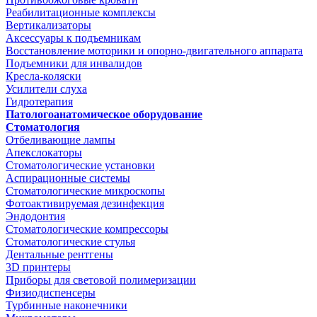
Реабилитационные комплексы
Вертикализаторы
Аксессуары к подъемникам
Восстановление моторики и опорно-двигательного аппарата
Подъемники для инвалидов
Кресла-коляски
Усилители слуха
Гидротерапия
Патологоанатомическое оборудование
Стоматология
Отбеливающие лампы
Апекслокаторы
Стоматологические установки
Аспирационные системы
Стоматологические микроскопы
Фотоактивируемая дезинфекция
Эндодонтия
Стоматологические компрессоры
Стоматологические стулья
Дентальные рентгены
3D принтеры
Приборы для световой полимеризации
Физиодиспенсеры
Турбинные наконечники