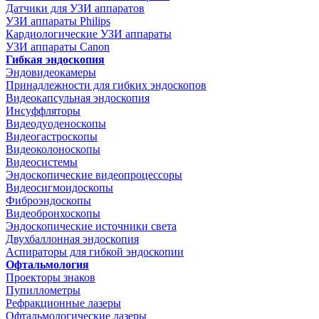
Датчики для УЗИ аппаратов
УЗИ аппараты Philips
Кардиологические УЗИ аппараты
УЗИ аппараты Canon
Гибкая эндоскопия
Эндовидеокамеры
Принадлежности для гибких эндоскопов
Видеокапсульная эндоскопия
Инсуффляторы
Видеодуоденоскопы
Видеогастроскопы
Видеоколоноскопы
Видеосистемы
Эндоскопические видеопроцессоры
Видеосигмоидоскопы
Фиброэндоскопы
Видеобронхоскопы
Эндоскопические источники света
Двухбаллонная эндоскопия
Аспираторы для гибкой эндоскопии
Офтальмология
Проекторы знаков
Пупиллометры
Рефракционные лазеры
Офтальмологические лазеры