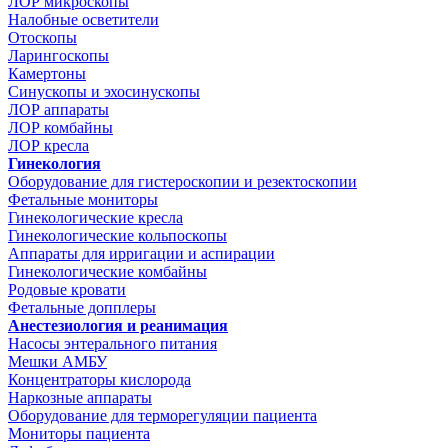
ЛОР микроскопы
Налобные осветители
Отоскопы
Ларингоскопы
Камертоны
Синускопы и эхосинускопы
ЛОР аппараты
ЛОР комбайны
ЛОР кресла
Гинекология
Оборудование для гистероскопии и резектоскопии
Фетальные мониторы
Гинекологические кресла
Гинекологические кольпоскопы
Аппараты для ирригации и аспирации
Гинекологические комбайны
Родовые кровати
Фетальные допплеры
Анестезиология и реанимация
Насосы энтерального питания
Мешки АМБУ
Концентраторы кислорода
Наркозные аппараты
Оборудование для терморегуляции пациента
Мониторы пациента