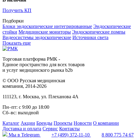
Получить КП
Подборки
Блоки эндоскопические интегрированные
Эндоскопические
стойки
Медицинские мониторы
Эндоскопические помпы
Видеосистемы эндоскопические
Источники света
Показать еще
Торговая платформа РМК -
Единое пространство для всех товаров
и услуг медицинского рынка b2b
©
ООО Русская медицинская
компания
, 2014-2026
111123
,
г. Москва
,
ул. Плеханова 4А
Пн–пт: с 9:00 до 18:00
Сб–вс: выходной
Каталог
Акции
Бренды
Проекты
Новости
О компании
Доставка и оплата
Сервис
Контакты
Мы в Telegram
+7 (499) 372-11-10
8 800 775 74 67