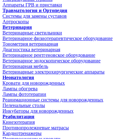
Аппараты ГРВ и приставки
Травматология и Ортопедия
Системы для замены суставов
Артроскопы
Ветеринария
Ветеринарные светильники
Ветеринарное физиотерапевтическое оборудование
Тонометрия ветеринарная
Диагностика ветеринарная
Ветеринарное рентгеновское оборудование
Ветеринарное эндоскопическое оборудование
Ветеринарная мебель
Ветеринарные электрохирургические аппараты
Неонатология
Кровати для новорожденных
Лампы обогрева
Лампы фототерапии
Реанимационные системы для новорожденных
Пеленальные столы
Инкубаторы для новорожденных
Реабилитация
Кинезотерапия
Противопролежневые матрасы
Кардиотренажеры
Противоожоговые кровати