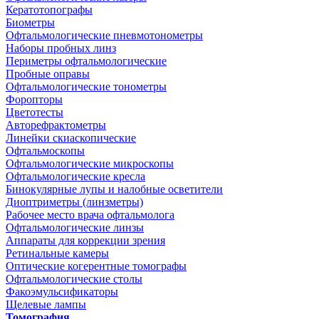
Кератотопографы
Биометры
Офтальмологические пневмотонометры
Наборы пробных линз
Периметры офтальмологические
Пробные оправы
Офтальмологические тонометры
Форопторы
Цветотесты
Авторефрактометры
Линейки скиаскопические
Офтальмоскопы
Офтальмологические микроскопы
Офтальмологические кресла
Бинокулярные лупы и налобные осветители
Диоптриметры (линзметры)
Рабочее место врача офтальмолога
Офтальмологические линзы
Аппараты для коррекции зрения
Ретинальные камеры
Оптические когерентные томографы
Офтальмологические столы
Факоэмульсификаторы
Щелевые лампы
Томография