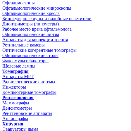
Офтальмоскопы
Офтальмологические микроскопы
Офтальмологические кресла
Бинокулярные лупы и налобные осветители
Диоптриметры (линзметры)
Рабочее место врача офтальмолога
Офтальмологические линзы
Аппараты для коррекции зрения
Ретинальные камеры
Оптические когерентные томографы
Офтальмологические столы
Факоэмульсификаторы
Щелевые лампы
Томография
Аппараты МРТ
Радиологические системы
Инжекторы
Компьютерные томографы
Рентгенология
Маммографы
Денситометры
Рентгеновские аппараты
Ангиографы
Хирургия
Эвакуаторы дыма