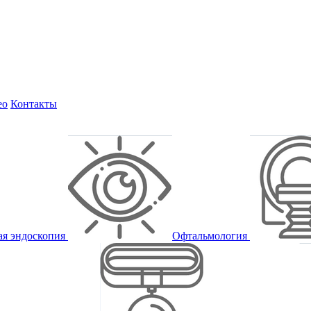
ео
Контакты
ая эндоскопия
Офтальмология