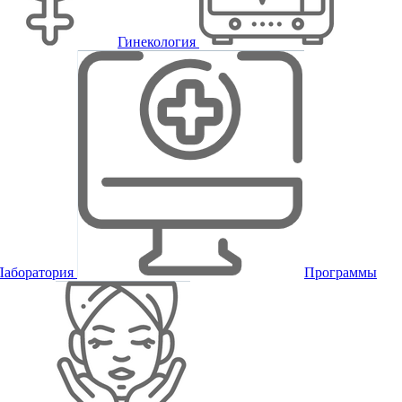
Гинекология
Лаборатория
Программы