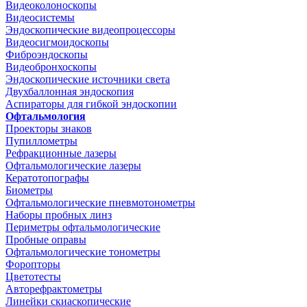
Видеоколоноскопы
Видеосистемы
Эндоскопические видеопроцессоры
Видеосигмоидоскопы
Фиброэндоскопы
Видеобронхоскопы
Эндоскопические источники света
Двухбаллонная эндоскопия
Аспираторы для гибкой эндоскопии
Офтальмология
Проекторы знаков
Пупиллометры
Рефракционные лазеры
Офтальмологические лазеры
Кератотопографы
Биометры
Офтальмологические пневмотонометры
Наборы пробных линз
Периметры офтальмологические
Пробные оправы
Офтальмологические тонометры
Форопторы
Цветотесты
Авторефрактометры
Линейки скиаскопические