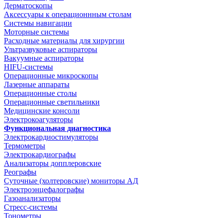
Дерматоскопы
Аксессуары к операционнным столам
Системы навигации
Моторные системы
Расходные материалы для хирургии
Ультразвуковые аспираторы
Вакуумные аспираторы
HIFU-системы
Операционные микроскопы
Лазерные аппараты
Операционные столы
Операционные светильники
Медицинские консоли
Электрокоагуляторы
Функциональная диагностика
Электрокардиостимуляторы
Термометры
Электрокардиографы
Анализаторы допплеровские
Реографы
Суточные (холтеровские) мониторы АД
Электроэнцефалографы
Газоанализаторы
Стресс-системы
Тонометры