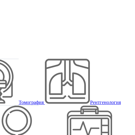
Томография
Рентгенология