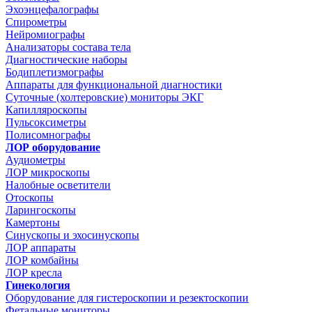
Эхоэнцефалографы
Спирометры
Нейромиографы
Анализаторы состава тела
Диагностические наборы
Бодиплетизмографы
Аппараты для функциональной диагностики
Суточные (холтеровские) мониторы ЭКГ
Капилляроскопы
Пульсоксиметры
Полисомнографы
ЛОР оборудование
Аудиометры
ЛОР микроскопы
Налобные осветители
Отоскопы
Ларингоскопы
Камертоны
Синускопы и эхосинускопы
ЛОР аппараты
ЛОР комбайны
ЛОР кресла
Гинекология
Оборудование для гистероскопии и резектоскопии
Фетальные мониторы