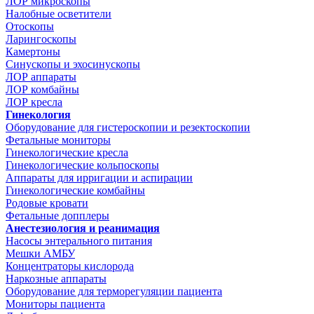
ЛОР микроскопы
Налобные осветители
Отоскопы
Ларингоскопы
Камертоны
Синускопы и эхосинускопы
ЛОР аппараты
ЛОР комбайны
ЛОР кресла
Гинекология
Оборудование для гистероскопии и резектоскопии
Фетальные мониторы
Гинекологические кресла
Гинекологические кольпоскопы
Аппараты для ирригации и аспирации
Гинекологические комбайны
Родовые кровати
Фетальные допплеры
Анестезиология и реанимация
Насосы энтерального питания
Мешки АМБУ
Концентраторы кислорода
Наркозные аппараты
Оборудование для терморегуляции пациента
Мониторы пациента