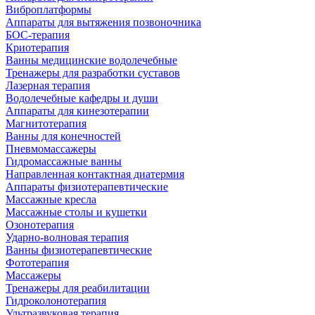
Виброплатформы
Аппараты для вытяжения позвоночника
БОС-терапия
Криотерапия
Ванны медицинские водолечебные
Тренажеры для разработки суставов
Лазерная терапия
Водолечебные кафедры и души
Аппараты для кинезотерапии
Магнитотерапия
Ванны для конечностей
Пневмомассажеры
Гидромассажные ванны
Направленная контактная диатермия
Аппараты физиотерапевтические
Массажные кресла
Массажные столы и кушетки
Озонотерапия
Ударно-волновая терапия
Ванны физиотерапевтические
Фототерапия
Массажеры
Тренажеры для реабилитации
Гидроколонотерапия
Ультразвуковая терапия