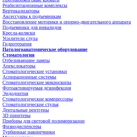
Реабилитационные комплексы
Вертикализаторы
Аксессуары к подъемникам
Восстановление моторики и опорно-двигательного аппарата
Подъемники для инвалидов
Кресла-коляски
Усилители слуха
Гидротерапия
Патологоанатомическое оборудование
Стоматология
Отбеливающие лампы
Апекслокаторы
Стоматологические установки
Аспирационные системы
Стоматологические микроскопы
Фотоактивируемая дезинфекция
Эндодонтия
Стоматологические компрессоры
Стоматологические стулья
Дентальные рентгены
3D принтеры
Приборы для световой полимеризации
Физиодиспенсеры
Турбинные наконечники