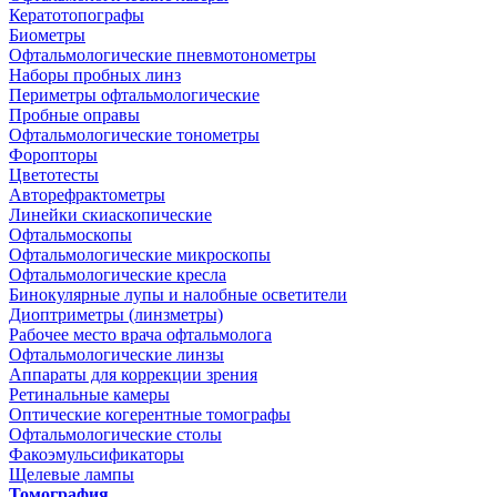
Кератотопографы
Биометры
Офтальмологические пневмотонометры
Наборы пробных линз
Периметры офтальмологические
Пробные оправы
Офтальмологические тонометры
Форопторы
Цветотесты
Авторефрактометры
Линейки скиаскопические
Офтальмоскопы
Офтальмологические микроскопы
Офтальмологические кресла
Бинокулярные лупы и налобные осветители
Диоптриметры (линзметры)
Рабочее место врача офтальмолога
Офтальмологические линзы
Аппараты для коррекции зрения
Ретинальные камеры
Оптические когерентные томографы
Офтальмологические столы
Факоэмульсификаторы
Щелевые лампы
Томография