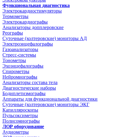
Функциональная диагностика
Электрокардиостимуляторы
Термометры
Электрокардиографы
Анализаторы допплеровские
Реографы
Суточные (холтеровские) мониторы АД
Электроэнцефалографы
Газоанализаторы
Стресс-системы
Тонометры
Эхоэнцефалографы
Спирометры
Нейромиографы
Анализаторы состава тела
Диагностические наборы
Бодиплетизмографы
Аппараты для функциональной диагностики
Суточные (холтеровские) мониторы ЭКГ
Капилляроскопы
Пульсоксиметры
Полисомнографы
ЛОР оборудование
Аудиометры