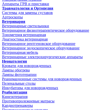
Аппараты ГРВ и приставки
Травматология и Ортопедия
Системы для замены суставов
Артроскопы
Ветеринария
Ветеринарные светильники
Ветеринарное физиотерапевтическое оборудование
Тонометрия ветеринарная
Диагностика ветеринарная
Ветеринарное рентгеновское оборудование
Ветеринарное эндоскопическое оборудование
Ветеринарная мебель
Ветеринарные электрохирургические аппараты
Неонатология
Кровати для новорожденных
Лампы обогрева
Лампы фототерапии
Реанимационные системы для новорожденных
Пеленальные столы
Инкубаторы для новорожденных
Реабилитация
Кинезотерапия
Противопролежневые матрасы
Кардиотренажеры
Противоожоговые кровати