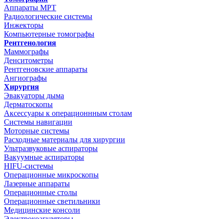
Аппараты МРТ
Радиологические системы
Инжекторы
Компьютерные томографы
Рентгенология
Маммографы
Денситометры
Рентгеновские аппараты
Ангиографы
Хирургия
Эвакуаторы дыма
Дерматоскопы
Аксессуары к операционнным столам
Системы навигации
Моторные системы
Расходные материалы для хирургии
Ультразвуковые аспираторы
Вакуумные аспираторы
HIFU-системы
Операционные микроскопы
Лазерные аппараты
Операционные столы
Операционные светильники
Медицинские консоли
Электрокоагуляторы