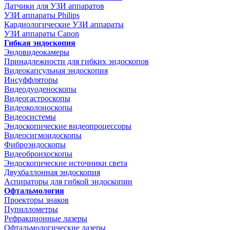
Датчики для УЗИ аппаратов
УЗИ аппараты Philips
Кардиологические УЗИ аппараты
УЗИ аппараты Canon
Гибкая эндоскопия
Эндовидеокамеры
Принадлежности для гибких эндоскопов
Видеокапсульная эндоскопия
Инсуффляторы
Видеодуоденоскопы
Видеогастроскопы
Видеоколоноскопы
Видеосистемы
Эндоскопические видеопроцессоры
Видеосигмоидоскопы
Фиброэндоскопы
Видеобронхоскопы
Эндоскопические источники света
Двухбаллонная эндоскопия
Аспираторы для гибкой эндоскопии
Офтальмология
Проекторы знаков
Пупиллометры
Рефракционные лазеры
Офтальмологические лазеры