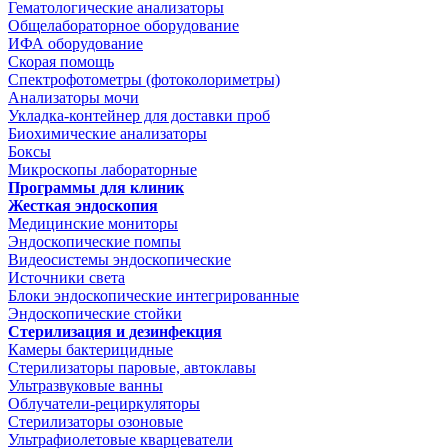
Гематологические анализаторы
Общелабораторное оборудование
ИФА оборудование
Скорая помощь
Спектрофотометры (фотоколориметры)
Анализаторы мочи
Укладка-контейнер для доставки проб
Биохимические анализаторы
Боксы
Микроскопы лабораторные
Программы для клиник
Жесткая эндоскопия
Медицинские мониторы
Эндоскопические помпы
Видеосистемы эндоскопические
Источники света
Блоки эндоскопические интегрированные
Эндоскопические стойки
Стерилизация и дезинфекция
Камеры бактерицидные
Стерилизаторы паровые, автоклавы
Ультразвуковые ванны
Облучатели-рециркуляторы
Стерилизаторы озоновые
Ультрафиолетовые кварцеватели