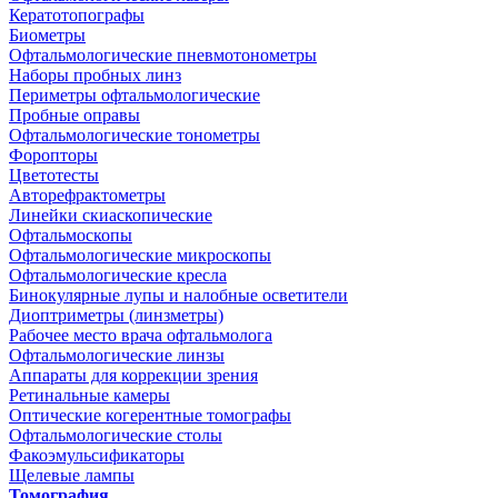
Кератотопографы
Биометры
Офтальмологические пневмотонометры
Наборы пробных линз
Периметры офтальмологические
Пробные оправы
Офтальмологические тонометры
Форопторы
Цветотесты
Авторефрактометры
Линейки скиаскопические
Офтальмоскопы
Офтальмологические микроскопы
Офтальмологические кресла
Бинокулярные лупы и налобные осветители
Диоптриметры (линзметры)
Рабочее место врача офтальмолога
Офтальмологические линзы
Аппараты для коррекции зрения
Ретинальные камеры
Оптические когерентные томографы
Офтальмологические столы
Факоэмульсификаторы
Щелевые лампы
Томография