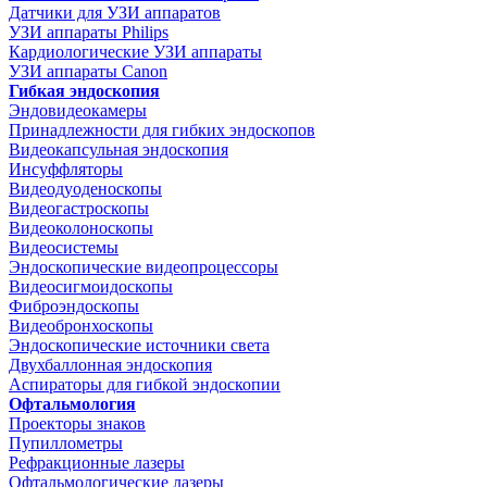
Датчики для УЗИ аппаратов
УЗИ аппараты Philips
Кардиологические УЗИ аппараты
УЗИ аппараты Canon
Гибкая эндоскопия
Эндовидеокамеры
Принадлежности для гибких эндоскопов
Видеокапсульная эндоскопия
Инсуффляторы
Видеодуоденоскопы
Видеогастроскопы
Видеоколоноскопы
Видеосистемы
Эндоскопические видеопроцессоры
Видеосигмоидоскопы
Фиброэндоскопы
Видеобронхоскопы
Эндоскопические источники света
Двухбаллонная эндоскопия
Аспираторы для гибкой эндоскопии
Офтальмология
Проекторы знаков
Пупиллометры
Рефракционные лазеры
Офтальмологические лазеры