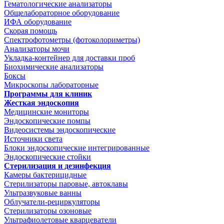
Гематологические анализаторы
Общелабораторное оборудование
ИФА оборудование
Скорая помощь
Спектрофотометры (фотоколориметры)
Анализаторы мочи
Укладка-контейнер для доставки проб
Биохимические анализаторы
Боксы
Микроскопы лабораторные
Программы для клиник
Жесткая эндоскопия
Медицинские мониторы
Эндоскопические помпы
Видеосистемы эндоскопические
Источники света
Блоки эндоскопические интегрированные
Эндоскопические стойки
Стерилизация и дезинфекция
Камеры бактерицидные
Стерилизаторы паровые, автоклавы
Ультразвуковые ванны
Облучатели-рециркуляторы
Стерилизаторы озоновые
Ультрафиолетовые кварцеватели