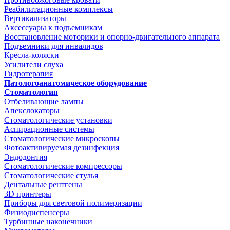
Реабилитационные комплексы
Вертикализаторы
Аксессуары к подъемникам
Восстановление моторики и опорно-двигательного аппарата
Подъемники для инвалидов
Кресла-коляски
Усилители слуха
Гидротерапия
Патологоанатомическое оборудование
Стоматология
Отбеливающие лампы
Апекслокаторы
Стоматологические установки
Аспирационные системы
Стоматологические микроскопы
Фотоактивируемая дезинфекция
Эндодонтия
Стоматологические компрессоры
Стоматологические стулья
Дентальные рентгены
3D принтеры
Приборы для световой полимеризации
Физиодиспенсеры
Турбинные наконечники