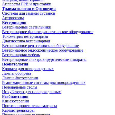
Аппараты ГРВ и приставки
Травматология и Ортопедия
Системы для замены суставов
Артроскопы
Ветеринария
Ветеринарные светильники
Ветеринарное физиотерапевтическое оборудование
Тонометрия ветеринарная
Диагностика ветеринарная
Ветеринарное рентгеновское оборудование
Ветеринарное эндоскопическое оборудование
Ветеринарная мебель
Ветеринарные электрохирургические аппараты
Неонатология
Кровати для новорожденных
Лампы обогрева
Лампы фототерапии
Реанимационные системы для новорожденных
Пеленальные столы
Инкубаторы для новорожденных
Реабилитация
Кинезотерапия
Противопролежневые матрасы
Кардиотренажеры
Противоожоговые кровати