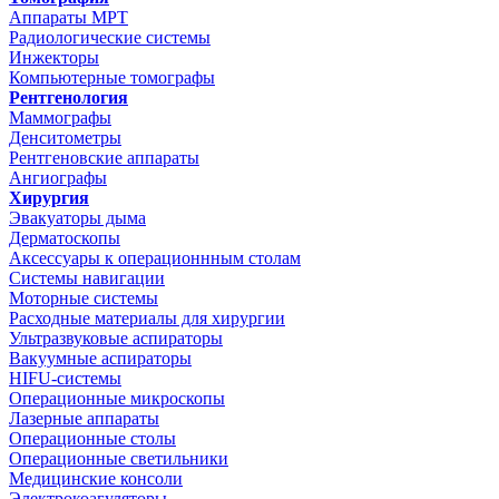
Аппараты МРТ
Радиологические системы
Инжекторы
Компьютерные томографы
Рентгенология
Маммографы
Денситометры
Рентгеновские аппараты
Ангиографы
Хирургия
Эвакуаторы дыма
Дерматоскопы
Аксессуары к операционнным столам
Системы навигации
Моторные системы
Расходные материалы для хирургии
Ультразвуковые аспираторы
Вакуумные аспираторы
HIFU-системы
Операционные микроскопы
Лазерные аппараты
Операционные столы
Операционные светильники
Медицинские консоли
Электрокоагуляторы