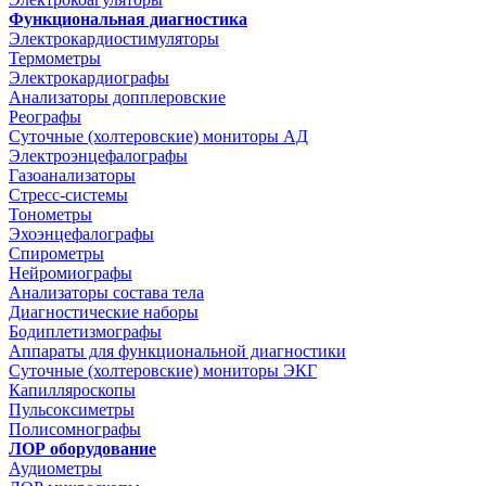
Функциональная диагностика
Электрокардиостимуляторы
Термометры
Электрокардиографы
Анализаторы допплеровские
Реографы
Суточные (холтеровские) мониторы АД
Электроэнцефалографы
Газоанализаторы
Стресс-системы
Тонометры
Эхоэнцефалографы
Спирометры
Нейромиографы
Анализаторы состава тела
Диагностические наборы
Бодиплетизмографы
Аппараты для функциональной диагностики
Суточные (холтеровские) мониторы ЭКГ
Капилляроскопы
Пульсоксиметры
Полисомнографы
ЛОР оборудование
Аудиометры