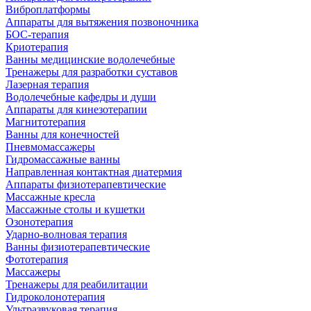
Виброплатформы
Аппараты для вытяжения позвоночника
БОС-терапия
Криотерапия
Ванны медицинские водолечебные
Тренажеры для разработки суставов
Лазерная терапия
Водолечебные кафедры и души
Аппараты для кинезотерапии
Магнитотерапия
Ванны для конечностей
Пневмомассажеры
Гидромассажные ванны
Направленная контактная диатермия
Аппараты физиотерапевтические
Массажные кресла
Массажные столы и кушетки
Озонотерапия
Ударно-волновая терапия
Ванны физиотерапевтические
Фототерапия
Массажеры
Тренажеры для реабилитации
Гидроколонотерапия
Ультразвуковая терапия