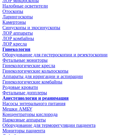
ЛОР микроскопы
Налобные осветители
Отоскопы
Ларингоскопы
Камертоны
Синускопы и эхосинускопы
ЛОР аппараты
ЛОР комбайны
ЛОР кресла
Гинекология
Оборудование для гистероскопии и резектоскопии
Фетальные мониторы
Гинекологические кресла
Гинекологические кольпоскопы
Аппараты для ирригации и аспирации
Гинекологические комбайны
Родовые кровати
Фетальные допплеры
Анестезиология и реанимация
Насосы энтерального питания
Мешки АМБУ
Концентраторы кислорода
Наркозные аппараты
Оборудование для терморегуляции пациента
Мониторы пациента