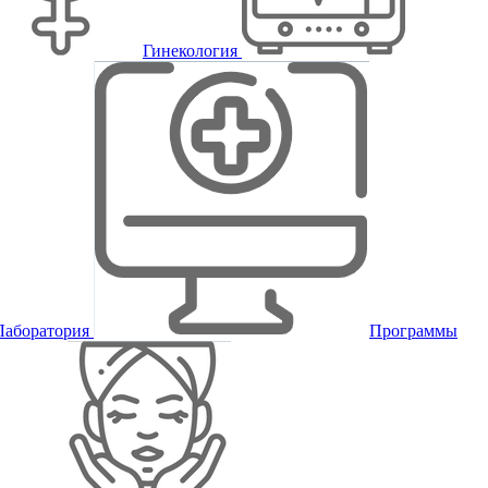
Гинекология
Лаборатория
Программы