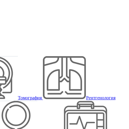
Томография
Рентгенология