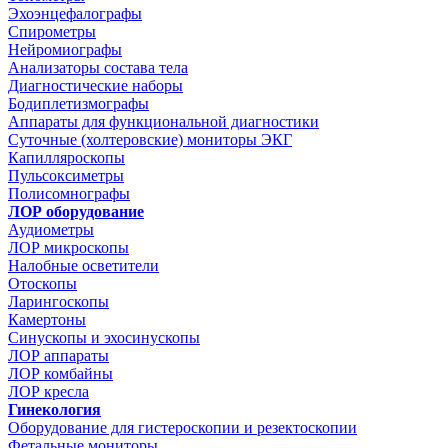
Эхоэнцефалографы
Спирометры
Нейромиографы
Анализаторы состава тела
Диагностические наборы
Бодиплетизмографы
Аппараты для функциональной диагностики
Суточные (холтеровские) мониторы ЭКГ
Капилляроскопы
Пульсоксиметры
Полисомнографы
ЛОР оборудование
Аудиометры
ЛОР микроскопы
Налобные осветители
Отоскопы
Ларингоскопы
Камертоны
Синускопы и эхосинускопы
ЛОР аппараты
ЛОР комбайны
ЛОР кресла
Гинекология
Оборудование для гистероскопии и резектоскопии
Фетальные мониторы