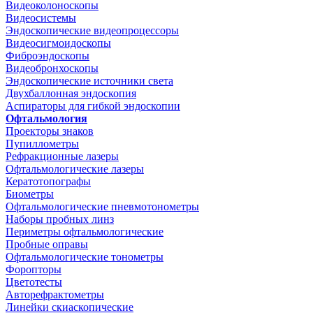
Видеоколоноскопы
Видеосистемы
Эндоскопические видеопроцессоры
Видеосигмоидоскопы
Фиброэндоскопы
Видеобронхоскопы
Эндоскопические источники света
Двухбаллонная эндоскопия
Аспираторы для гибкой эндоскопии
Офтальмология
Проекторы знаков
Пупиллометры
Рефракционные лазеры
Офтальмологические лазеры
Кератотопографы
Биометры
Офтальмологические пневмотонометры
Наборы пробных линз
Периметры офтальмологические
Пробные оправы
Офтальмологические тонометры
Форопторы
Цветотесты
Авторефрактометры
Линейки скиаскопические