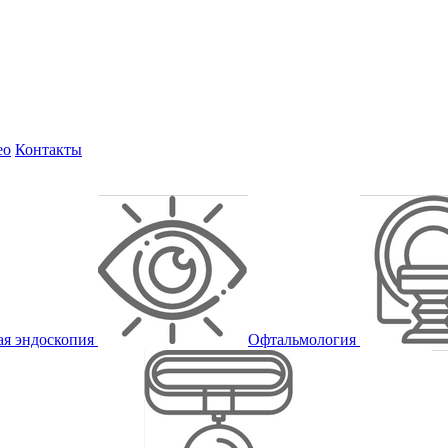
ео
Контакты
ая эндоскопия
Офтальмология