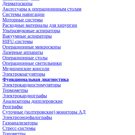
Дерматоскопы
Аксессуары к операционнным столам
Системы навигации
Моторные системы
Расходные материалы для хирургии
Ультразвуковые аспираторы
Вакуумные аспираторы
HIFU-системы
Операционные микроскопы
Лазерные аппараты
Операционные столы
Операционные светильники
Медицинские консоли
Электрокоагуляторы
Функциональная диагностика
Электрокардиостимуляторы
Термометры
Электрокардиографы
Анализаторы допплеровские
Реографы
Суточные (холтеровские) мониторы АД
Электроэнцефалографы
Газоанализаторы
Стресс-системы
Тонометры