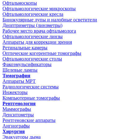
Офтальмоскопы
Офтальмологические микроскопы
Офтальмологические кресла
Бинокулярные лупы и налобные осветители
Диоптриметры (линзметры)
Рабочее место врача офтальмолога
Офтальмологические линзы
Аппараты для коррекции зрения
Ретинальные камеры
Оптические когерентные томографы
Офтальмологические столы
Факоэмульсификаторы
Щелевые лампы
Томография
Аппараты МРТ
Радиологические системы
Инжекторы
Компьютерные томографы
Рентгенология
Маммографы
Денситометры
Рентгеновские аппараты
Ангиографы
Хирургия
Эвакуаторы дыма