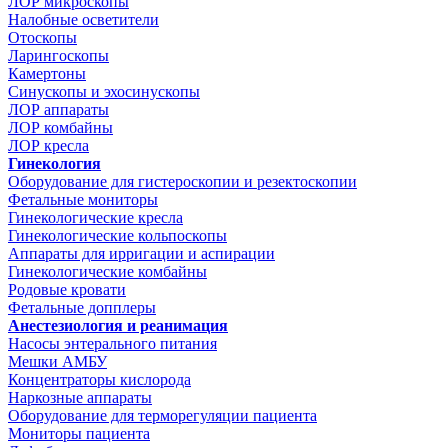
ЛОР микроскопы
Налобные осветители
Отоскопы
Ларингоскопы
Камертоны
Синускопы и эхосинускопы
ЛОР аппараты
ЛОР комбайны
ЛОР кресла
Гинекология
Оборудование для гистероскопии и резектоскопии
Фетальные мониторы
Гинекологические кресла
Гинекологические кольпоскопы
Аппараты для ирригации и аспирации
Гинекологические комбайны
Родовые кровати
Фетальные допплеры
Анестезиология и реанимация
Насосы энтерального питания
Мешки АМБУ
Концентраторы кислорода
Наркозные аппараты
Оборудование для терморегуляции пациента
Мониторы пациента