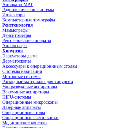
Аппараты МРТ
Радиологические системы
Инжекторы
Компьютерные томографы
Рентгенология
Маммографы
Денситометры
Рентгеновские аппараты
Ангиографы
Хирургия
Эвакуаторы дыма
Дерматоскопы
Аксессуары к операционнным столам
Системы навигации
Моторные системы
Расходные материалы для хирургии
Ультразвуковые аспираторы
Вакуумные аспираторы
HIFU-системы
Операционные микроскопы
Лазерные аппараты
Операционные столы
Операционные светильники
Медицинские консоли
Электрокоагуляторы