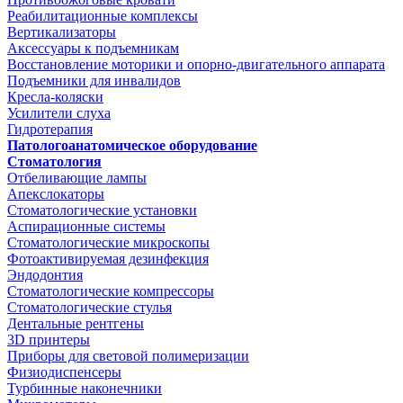
Реабилитационные комплексы
Вертикализаторы
Аксессуары к подъемникам
Восстановление моторики и опорно-двигательного аппарата
Подъемники для инвалидов
Кресла-коляски
Усилители слуха
Гидротерапия
Патологоанатомическое оборудование
Стоматология
Отбеливающие лампы
Апекслокаторы
Стоматологические установки
Аспирационные системы
Стоматологические микроскопы
Фотоактивируемая дезинфекция
Эндодонтия
Стоматологические компрессоры
Стоматологические стулья
Дентальные рентгены
3D принтеры
Приборы для световой полимеризации
Физиодиспенсеры
Турбинные наконечники