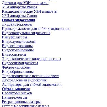
Датчики для УЗИ аппаратов
УЗИ аппараты Philips
Кардиологические УЗИ аппараты
УЗИ аппараты Canon
Гибкая эндоскопия
Эндовидеокамеры
Принадлежности для гибких эндоскопов
Видеокапсульная эндоскопия
Инсуффляторы
Видеодуоденоскопы
Видеогастроскопы
Видеоколоноскопы
Видеосистемы
Эндоскопические видеопроцессоры
Видеосигмоидоскопы
Фиброэндоскопы
Видеобронхоскопы
Эндоскопические источники света
Двухбаллонная эндоскопия
Аспираторы для гибкой эндоскопии
Офтальмология
Проекторы знаков
Пупиллометры
Рефракционные лазеры
Офтальмологические лазеры