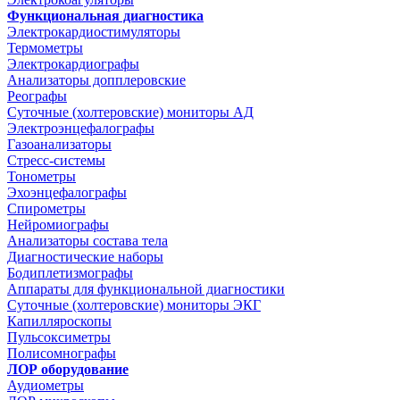
Функциональная диагностика
Электрокардиостимуляторы
Термометры
Электрокардиографы
Анализаторы допплеровские
Реографы
Суточные (холтеровские) мониторы АД
Электроэнцефалографы
Газоанализаторы
Стресс-системы
Тонометры
Эхоэнцефалографы
Спирометры
Нейромиографы
Анализаторы состава тела
Диагностические наборы
Бодиплетизмографы
Аппараты для функциональной диагностики
Суточные (холтеровские) мониторы ЭКГ
Капилляроскопы
Пульсоксиметры
Полисомнографы
ЛОР оборудование
Аудиометры