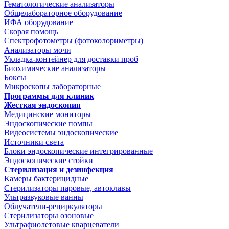
Гематологические анализаторы
Общелабораторное оборудование
ИФА оборудование
Скорая помощь
Спектрофотометры (фотоколориметры)
Анализаторы мочи
Укладка-контейнер для доставки проб
Биохимические анализаторы
Боксы
Микроскопы лабораторные
Программы для клиник
Жесткая эндоскопия
Медицинские мониторы
Эндоскопические помпы
Видеосистемы эндоскопические
Источники света
Блоки эндоскопические интегрированные
Эндоскопические стойки
Стерилизация и дезинфекция
Камеры бактерицидные
Стерилизаторы паровые, автоклавы
Ультразвуковые ванны
Облучатели-рециркуляторы
Стерилизаторы озоновые
Ультрафиолетовые кварцеватели