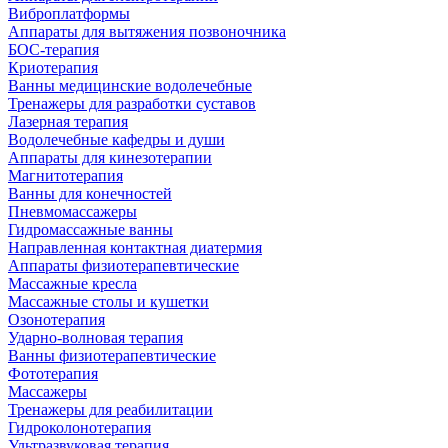
Виброплатформы
Аппараты для вытяжения позвоночника
БОС-терапия
Криотерапия
Ванны медицинские водолечебные
Тренажеры для разработки суставов
Лазерная терапия
Водолечебные кафедры и души
Аппараты для кинезотерапии
Магнитотерапия
Ванны для конечностей
Пневмомассажеры
Гидромассажные ванны
Направленная контактная диатермия
Аппараты физиотерапевтические
Массажные кресла
Массажные столы и кушетки
Озонотерапия
Ударно-волновая терапия
Ванны физиотерапевтические
Фототерапия
Массажеры
Тренажеры для реабилитации
Гидроколонотерапия
Ультразвуковая терапия