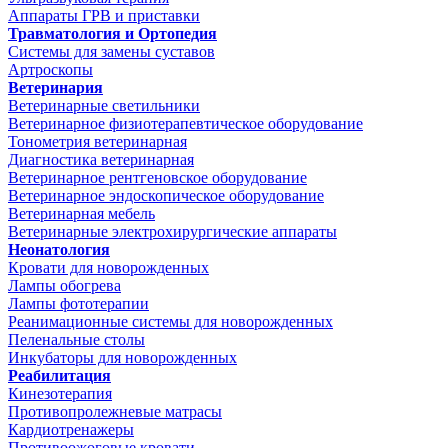
Аппараты ГРВ и приставки
Травматология и Ортопедия
Системы для замены суставов
Артроскопы
Ветеринария
Ветеринарные светильники
Ветеринарное физиотерапевтическое оборудование
Тонометрия ветеринарная
Диагностика ветеринарная
Ветеринарное рентгеновское оборудование
Ветеринарное эндоскопическое оборудование
Ветеринарная мебель
Ветеринарные электрохирургические аппараты
Неонатология
Кровати для новорожденных
Лампы обогрева
Лампы фототерапии
Реанимационные системы для новорожденных
Пеленальные столы
Инкубаторы для новорожденных
Реабилитация
Кинезотерапия
Противопролежневые матрасы
Кардиотренажеры
Противоожоговые кровати