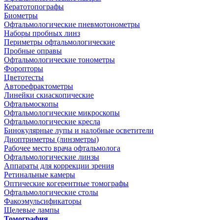
Кератотопографы
Биометры
Офтальмологические пневмотонометры
Наборы пробных линз
Периметры офтальмологические
Пробные оправы
Офтальмологические тонометры
Форопторы
Цветотесты
Авторефрактометры
Линейки скиаскопические
Офтальмоскопы
Офтальмологические микроскопы
Офтальмологические кресла
Бинокулярные лупы и налобные осветители
Диоптриметры (линзметры)
Рабочее место врача офтальмолога
Офтальмологические линзы
Аппараты для коррекции зрения
Ретинальные камеры
Оптические когерентные томографы
Офтальмологические столы
Факоэмульсификаторы
Щелевые лампы
Томография