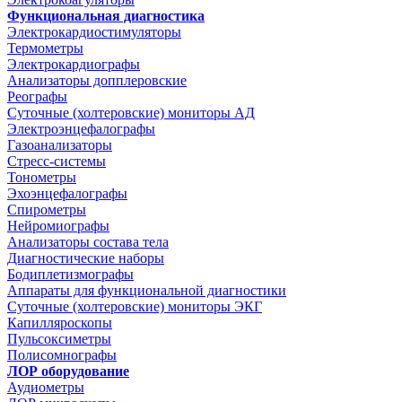
Функциональная диагностика
Электрокардиостимуляторы
Термометры
Электрокардиографы
Анализаторы допплеровские
Реографы
Суточные (холтеровские) мониторы АД
Электроэнцефалографы
Газоанализаторы
Стресс-системы
Тонометры
Эхоэнцефалографы
Спирометры
Нейромиографы
Анализаторы состава тела
Диагностические наборы
Бодиплетизмографы
Аппараты для функциональной диагностики
Суточные (холтеровские) мониторы ЭКГ
Капилляроскопы
Пульсоксиметры
Полисомнографы
ЛОР оборудование
Аудиометры