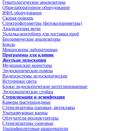
Гематологические анализаторы
Общелабораторное оборудование
ИФА оборудование
Скорая помощь
Спектрофотометры (фотоколориметры)
Анализаторы мочи
Укладка-контейнер для доставки проб
Биохимические анализаторы
Боксы
Микроскопы лабораторные
Программы для клиник
Жесткая эндоскопия
Медицинские мониторы
Эндоскопические помпы
Видеосистемы эндоскопические
Источники света
Блоки эндоскопические интегрированные
Эндоскопические стойки
Стерилизация и дезинфекция
Камеры бактерицидные
Стерилизаторы паровые, автоклавы
Ультразвуковые ванны
Облучатели-рециркуляторы
Стерилизаторы озоновые
Ультрафиолетовые кварцеватели