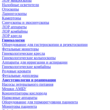
ЛОР микроскопы
Налобные осветители
Отоскопы
Ларингоскопы
Камертоны
Синускопы и эхосинускопы
ЛОР аппараты
ЛОР комбайны
ЛОР кресла
Гинекология
Оборудование для гистероскопии и резектоскопии
Фетальные мониторы
Гинекологические кресла
Гинекологические кольпоскопы
Аппараты для ирригации и аспирации
Гинекологические комбайны
Родовые кровати
Фетальные допплеры
Анестезиология и реанимация
Насосы энтерального питания
Мешки АМБУ
Концентраторы кислорода
Наркозные аппараты
Оборудование для терморегуляции пациента
Мониторы пациента