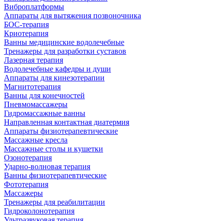
Виброплатформы
Аппараты для вытяжения позвоночника
БОС-терапия
Криотерапия
Ванны медицинские водолечебные
Тренажеры для разработки суставов
Лазерная терапия
Водолечебные кафедры и души
Аппараты для кинезотерапии
Магнитотерапия
Ванны для конечностей
Пневмомассажеры
Гидромассажные ванны
Направленная контактная диатермия
Аппараты физиотерапевтические
Массажные кресла
Массажные столы и кушетки
Озонотерапия
Ударно-волновая терапия
Ванны физиотерапевтические
Фототерапия
Массажеры
Тренажеры для реабилитации
Гидроколонотерапия
Ультразвуковая терапия