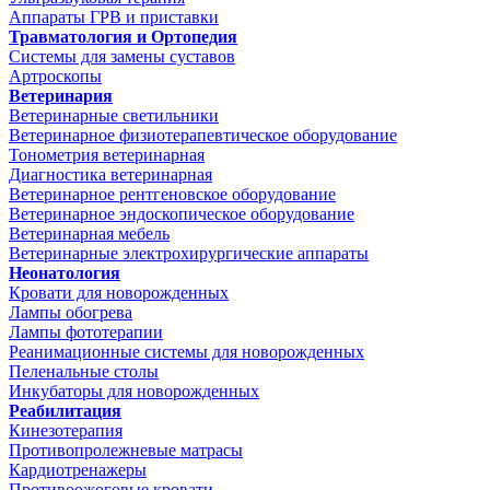
Аппараты ГРВ и приставки
Травматология и Ортопедия
Системы для замены суставов
Артроскопы
Ветеринария
Ветеринарные светильники
Ветеринарное физиотерапевтическое оборудование
Тонометрия ветеринарная
Диагностика ветеринарная
Ветеринарное рентгеновское оборудование
Ветеринарное эндоскопическое оборудование
Ветеринарная мебель
Ветеринарные электрохирургические аппараты
Неонатология
Кровати для новорожденных
Лампы обогрева
Лампы фототерапии
Реанимационные системы для новорожденных
Пеленальные столы
Инкубаторы для новорожденных
Реабилитация
Кинезотерапия
Противопролежневые матрасы
Кардиотренажеры
Противоожоговые кровати