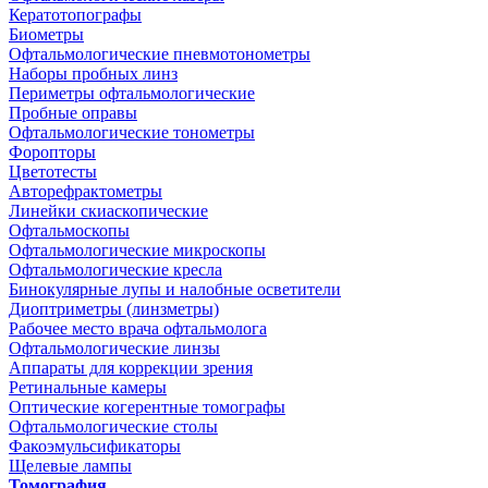
Кератотопографы
Биометры
Офтальмологические пневмотонометры
Наборы пробных линз
Периметры офтальмологические
Пробные оправы
Офтальмологические тонометры
Форопторы
Цветотесты
Авторефрактометры
Линейки скиаскопические
Офтальмоскопы
Офтальмологические микроскопы
Офтальмологические кресла
Бинокулярные лупы и налобные осветители
Диоптриметры (линзметры)
Рабочее место врача офтальмолога
Офтальмологические линзы
Аппараты для коррекции зрения
Ретинальные камеры
Оптические когерентные томографы
Офтальмологические столы
Факоэмульсификаторы
Щелевые лампы
Томография