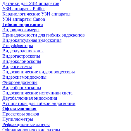
Датчики для УЗИ аппаратов
УЗИ аппараты Philips
Кардиологические УЗИ аппараты
УЗИ аппараты Canon
Гибкая эндоскопия
Эндовидеокамеры
Принадлежности для гибких эндоскопов
Видеокапсульная эндоскопия
Инсуффляторы
Видеодуоденоскопы
Видеогастроскопы
Видеоколоноскопы
Видеосистемы
Эндоскопические видеопроцессоры
Видеосигмоидоскопы
Фиброэндоскопы
Видеобронхоскопы
Эндоскопические источники света
Двухбаллонная эндоскопия
Аспираторы для гибкой эндоскопии
Офтальмология
Проекторы знаков
Пупиллометры
Рефракционные лазеры
Офтальмологические лазеры