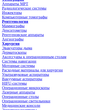
Аппараты МРТ
Радиологические системы
Инжекторы
Компьютерные томографы
Рентгенология
Маммографы
Денситометры
Рентгеновские аппараты
Ангиографы
Хирургия
Эвакуаторы дыма
Дерматоскопы
Аксессуары к операционнным столам
Системы навигации
Моторные системы
Расходные материалы для хирургии
Ультразвуковые аспираторы
Вакуумные аспираторы
HIFU-системы
Операционные микроскопы
Лазерные аппараты
Операционные столы
Операционные светильники
Медицинские консоли
Электрокоагуляторы