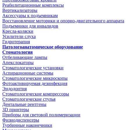
Реабилитационные комплексы
Вертикализаторы
Аксессуары к подъемникам
Восстановление моторики и опорно-двигательного аппарата
Подъемники для инвалидов
Кресла-коляски
Усилители слуха
Гидротерапия
Патологоанатомическое оборудование
Стоматология
Отбеливающие лампы
Апекслокаторы
Стоматологические установки
Аспирационные системы
Стоматологические микроскопы
Фотоактивируемая дезинфекция
Эндодонтия
Стоматологические компрессоры
Стоматологические стулья
Дентальные рентгены
3D принтеры
Приборы для световой полимеризации
Физиодиспенсеры
Турбинные наконечники