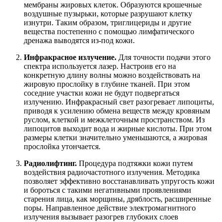
мембраны жировых клеток. Образуются крошечные
воздушные пузырьки, которые разрушают клетку
изнутри. Таким образом, триглицериды и другие
вещества постепенно с помощью лимфатического
дренажа выводятся из-под кожи.
Инфракрасное излучение.
Для точности подачи этого
спектра используется лазер. Настроив его на
конкретную длину волны можно воздействовать на
жировую прослойку в глубине тканей. При этом
соседние участки кожи не будут подвергаться
излучению. Инфракрасный свет разогревает липоциты,
приводя к усилению обмена веществ между кровяным
руслом, клеткой и межклеточным пространством. Из
липоцитов выходит вода и жирные кислоты. При этом
размеры клетки значительно уменьшаются, а жировая
прослойка утончается.
Радиолифтинг.
Процедура подтяжки кожи путем
воздействия радиочастотного излучения. Методика
позволяет эффективно восстанавливать упругость кожи
и бороться с такими негативными проявлениями
старения лица, как морщины, дряблость, расширенные
поры. Направленное действие электромагнитного
излучения вызывает разогрев глубоких слоев