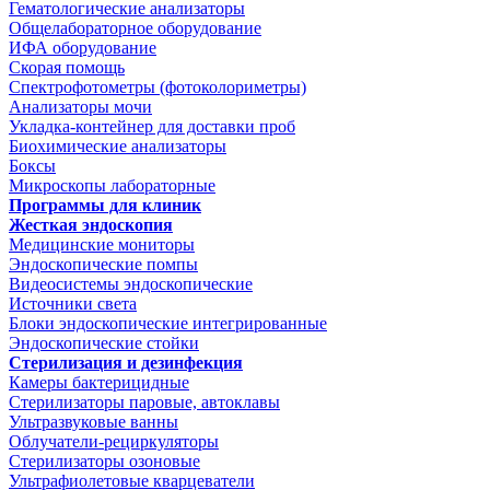
Гематологические анализаторы
Общелабораторное оборудование
ИФА оборудование
Скорая помощь
Спектрофотометры (фотоколориметры)
Анализаторы мочи
Укладка-контейнер для доставки проб
Биохимические анализаторы
Боксы
Микроскопы лабораторные
Программы для клиник
Жесткая эндоскопия
Медицинские мониторы
Эндоскопические помпы
Видеосистемы эндоскопические
Источники света
Блоки эндоскопические интегрированные
Эндоскопические стойки
Стерилизация и дезинфекция
Камеры бактерицидные
Стерилизаторы паровые, автоклавы
Ультразвуковые ванны
Облучатели-рециркуляторы
Стерилизаторы озоновые
Ультрафиолетовые кварцеватели