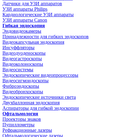
Датчики для УЗИ аппаратов
УЗИ аппараты Philips
Кардиологические УЗИ аппараты
УЗИ аппараты Canon
Гибкая эндоскопия
Эндовидеокамеры
Принадлежности для гибких эндоскопов
Видеокапсульная эндоскопия
Инсуффляторы
Видеодуоденоскопы
Видеогастроскопы
Видеоколоноскопы
Видеосистемы
Эндоскопические видеопроцессоры
Видеосигмоидоскопы
Фиброэндоскопы
Видеобронхоскопы
Эндоскопические источники света
Двухбаллонная эндоскопия
Аспираторы для гибкой эндоскопии
Офтальмология
Проекторы знаков
Пупиллометры
Рефракционные лазеры
Офтальмологические лазеры