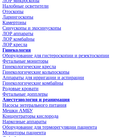
ЛОР микроскопы
Налобные осветители
Отоскопы
Ларингоскопы
Камертоны
Синускопы и эхосинускопы
ЛОР аппараты
ЛОР комбайны
ЛОР кресла
Гинекология
Оборудование для гистероскопии и резектоскопии
Фетальные мониторы
Гинекологические кресла
Гинекологические кольпоскопы
Аппараты для ирригации и аспирации
Гинекологические комбайны
Родовые кровати
Фетальные допплеры
Анестезиология и реанимация
Насосы энтерального питания
Мешки АМБУ
Концентраторы кислорода
Наркозные аппараты
Оборудование для терморегуляции пациента
Мониторы пациента