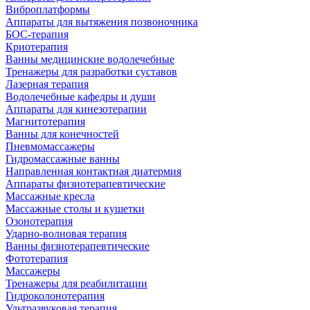
Виброплатформы
Аппараты для вытяжения позвоночника
БОС-терапия
Криотерапия
Ванны медицинские водолечебные
Тренажеры для разработки суставов
Лазерная терапия
Водолечебные кафедры и души
Аппараты для кинезотерапии
Магнитотерапия
Ванны для конечностей
Пневмомассажеры
Гидромассажные ванны
Направленная контактная диатермия
Аппараты физиотерапевтические
Массажные кресла
Массажные столы и кушетки
Озонотерапия
Ударно-волновая терапия
Ванны физиотерапевтические
Фототерапия
Массажеры
Тренажеры для реабилитации
Гидроколонотерапия
Ультразвуковая терапия