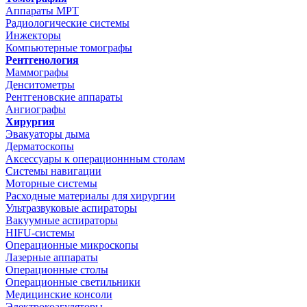
Аппараты МРТ
Радиологические системы
Инжекторы
Компьютерные томографы
Рентгенология
Маммографы
Денситометры
Рентгеновские аппараты
Ангиографы
Хирургия
Эвакуаторы дыма
Дерматоскопы
Аксессуары к операционнным столам
Системы навигации
Моторные системы
Расходные материалы для хирургии
Ультразвуковые аспираторы
Вакуумные аспираторы
HIFU-системы
Операционные микроскопы
Лазерные аппараты
Операционные столы
Операционные светильники
Медицинские консоли
Электрокоагуляторы