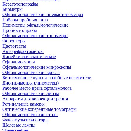
Кератотопографы
Биометры
Офтальмологические пневмотонометры
Наборы пробных линз
Периметры офтальмологические
Пробные оправы
Офтальмологические тонометры
Форопторы
Цветотесты
Авторефрактометры
Линейки скиаскопические
Офтальмоскопы
Офтальмологические микроскопы
Офтальмологические кресла
Бинокулярные лупы и налобные осветители
Диоптриметры (линзметры)
Рабочее место врача офтальмолога
Офтальмологические линзы
Аппараты для коррекции зрения
Ретинальные камеры
Оптические когерентные томографы
Офтальмологические столы
Факоэмульсификаторы
Щелевые лампы
Томография