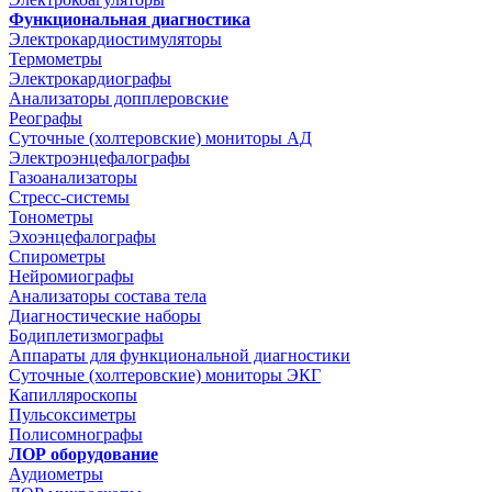
Функциональная диагностика
Электрокардиостимуляторы
Термометры
Электрокардиографы
Анализаторы допплеровские
Реографы
Суточные (холтеровские) мониторы АД
Электроэнцефалографы
Газоанализаторы
Стресс-системы
Тонометры
Эхоэнцефалографы
Спирометры
Нейромиографы
Анализаторы состава тела
Диагностические наборы
Бодиплетизмографы
Аппараты для функциональной диагностики
Суточные (холтеровские) мониторы ЭКГ
Капилляроскопы
Пульсоксиметры
Полисомнографы
ЛОР оборудование
Аудиометры