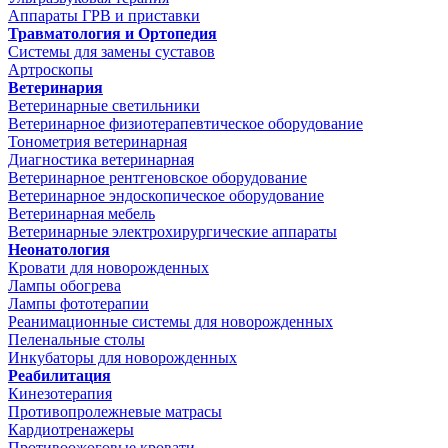
Аппараты ГРВ и приставки
Травматология и Ортопедия
Системы для замены суставов
Артроскопы
Ветеринария
Ветеринарные светильники
Ветеринарное физиотерапевтическое оборудование
Тонометрия ветеринарная
Диагностика ветеринарная
Ветеринарное рентгеновское оборудование
Ветеринарное эндоскопическое оборудование
Ветеринарная мебель
Ветеринарные электрохирургические аппараты
Неонатология
Кровати для новорожденных
Лампы обогрева
Лампы фототерапии
Реанимационные системы для новорожденных
Пеленальные столы
Инкубаторы для новорожденных
Реабилитация
Кинезотерапия
Противопролежневые матрасы
Кардиотренажеры
Противоожоговые кровати