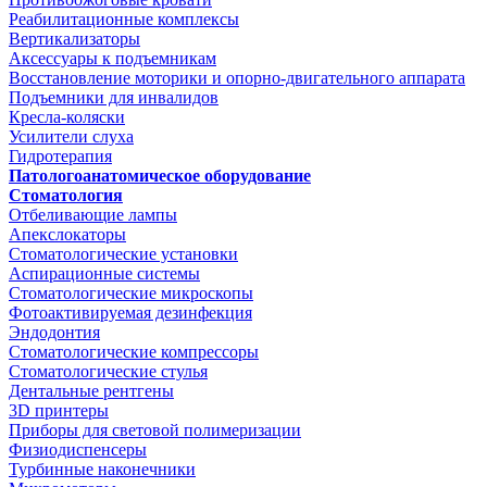
Реабилитационные комплексы
Вертикализаторы
Аксессуары к подъемникам
Восстановление моторики и опорно-двигательного аппарата
Подъемники для инвалидов
Кресла-коляски
Усилители слуха
Гидротерапия
Патологоанатомическое оборудование
Стоматология
Отбеливающие лампы
Апекслокаторы
Стоматологические установки
Аспирационные системы
Стоматологические микроскопы
Фотоактивируемая дезинфекция
Эндодонтия
Стоматологические компрессоры
Стоматологические стулья
Дентальные рентгены
3D принтеры
Приборы для световой полимеризации
Физиодиспенсеры
Турбинные наконечники