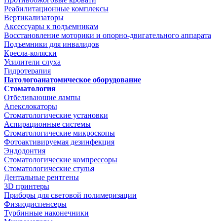
Реабилитационные комплексы
Вертикализаторы
Аксессуары к подъемникам
Восстановление моторики и опорно-двигательного аппарата
Подъемники для инвалидов
Кресла-коляски
Усилители слуха
Гидротерапия
Патологоанатомическое оборудование
Стоматология
Отбеливающие лампы
Апекслокаторы
Стоматологические установки
Аспирационные системы
Стоматологические микроскопы
Фотоактивируемая дезинфекция
Эндодонтия
Стоматологические компрессоры
Стоматологические стулья
Дентальные рентгены
3D принтеры
Приборы для световой полимеризации
Физиодиспенсеры
Турбинные наконечники