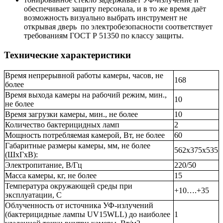
обеспечивает защиту персонала, и в то же время даёт
возможность визуально выбрать инструмент не
открывая дверь по электробезопасности соответствует
требованиям ГОСТ Р 51350 по классу защиты.
Технические характеристики
Время непрерывной работы камеры, часов, не
168
более
Время выхода камеры на рабочий режим, мин.,
10
не более
Время загрузки камеры, мин., не более
10
Количество бактерицидных ламп
2
Мощность потребляемая камерой, Вт, не более
60
Габаритные размеры камеры, мм, не более
562х375х535
(ШxГxВ):
Электропитание, В/Гц
220/50
Масса камеры, кг, не более
15
Температура окружающей среды при
+10….+35
эксплуатации, С
Облученность от источника УФ-излучений
(бактерицидные лампы UV15WLL) до наиболее
1