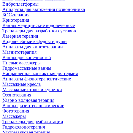
Виброплатформы
Аппараты для вытяжения позвоночника
БОС-терапия
Криотерапия
Ванны медицинские водолечебные
Тренажеры для разработки суставов
Лазерная терапия
Водолечебные кафедры и души
Аппараты для кинезотерапии
Магнитотерапия
Ванны для конечностей
Пневмомассажеры
Гидромассажные ванны
Направленная контактная диатермия
Аппараты физиотерапевтические
Массажные кресла
Массажные столы и кушетки
Озонотерапия
Ударно-волновая терапия
Ванны физиотерапевтические
Фототерапия
Массажеры
Тренажеры для реабилитации
Гидроколонотерапия
Ультразвуковая терапия