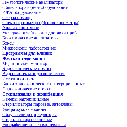
Гематологические анализаторы
Общелабораторное оборудование
ИФА оборудование
Скорая помощь
Спектрофотометры (фотоколориметры)
Анализаторы мочи
Укладка-контейнер для доставки проб
Биохимические анализаторы
Боксы
Микроскопы лабораторные
Программы для клиник
Жесткая эндоскопия
Медицинские мониторы
Эндоскопические помпы
Видеосистемы эндоскопические
Источники света
Блоки эндоскопические интегрированные
Эндоскопические стойки
Стерилизация и дезинфекция
Камеры бактерицидные
Стерилизаторы паровые, автоклавы
Ультразвуковые ванны
Облучатели-рециркуляторы
Стерилизаторы озоновые
Ультрафиолетовые кварцеватели