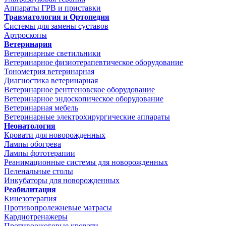
Аппараты ГРВ и приставки
Травматология и Ортопедия
Системы для замены суставов
Артроскопы
Ветеринария
Ветеринарные светильники
Ветеринарное физиотерапевтическое оборудование
Тонометрия ветеринарная
Диагностика ветеринарная
Ветеринарное рентгеновское оборудование
Ветеринарное эндоскопическое оборудование
Ветеринарная мебель
Ветеринарные электрохирургические аппараты
Неонатология
Кровати для новорожденных
Лампы обогрева
Лампы фототерапии
Реанимационные системы для новорожденных
Пеленальные столы
Инкубаторы для новорожденных
Реабилитация
Кинезотерапия
Противопролежневые матрасы
Кардиотренажеры
Противоожоговые кровати