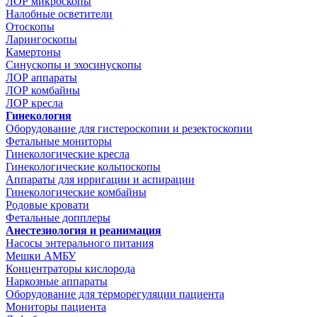
ЛОР микроскопы
Налобные осветители
Отоскопы
Ларингоскопы
Камертоны
Синускопы и эхосинускопы
ЛОР аппараты
ЛОР комбайны
ЛОР кресла
Гинекология
Оборудование для гистероскопии и резектоскопии
Фетальные мониторы
Гинекологические кресла
Гинекологические кольпоскопы
Аппараты для ирригации и аспирации
Гинекологические комбайны
Родовые кровати
Фетальные допплеры
Анестезиология и реанимация
Насосы энтерального питания
Мешки АМБУ
Концентраторы кислорода
Наркозные аппараты
Оборудование для терморегуляции пациента
Мониторы пациента