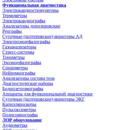
Функциональная диагностика
Электрокардиостимуляторы
Термометры
Электрокардиографы
Анализаторы допплеровские
Реографы
Суточные (холтеровские) мониторы АД
Электроэнцефалографы
Газоанализаторы
Стресс-системы
Тонометры
Эхоэнцефалографы
Спирометры
Нейромиографы
Анализаторы состава тела
Диагностические наборы
Бодиплетизмографы
Аппараты для функциональной диагностики
Суточные (холтеровские) мониторы ЭКГ
Капилляроскопы
Пульсоксиметры
Полисомнографы
ЛОР оборудование
Аудиометры