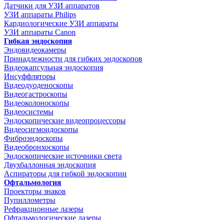
Датчики для УЗИ аппаратов
УЗИ аппараты Philips
Кардиологические УЗИ аппараты
УЗИ аппараты Canon
Гибкая эндоскопия
Эндовидеокамеры
Принадлежности для гибких эндоскопов
Видеокапсульная эндоскопия
Инсуффляторы
Видеодуоденоскопы
Видеогастроскопы
Видеоколоноскопы
Видеосистемы
Эндоскопические видеопроцессоры
Видеосигмоидоскопы
Фиброэндоскопы
Видеобронхоскопы
Эндоскопические источники света
Двухбаллонная эндоскопия
Аспираторы для гибкой эндоскопии
Офтальмология
Проекторы знаков
Пупиллометры
Рефракционные лазеры
Офтальмологические лазеры