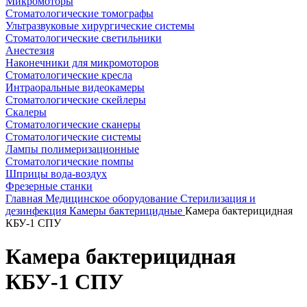
Микромоторы
Стоматологические томографы
Ультразвуковые хирургические системы
Стоматологические светильники
Анестезия
Наконечники для микромоторов
Стоматологические кресла
Интраоральные видеокамеры
Стоматологические скейлеры
Скалеры
Стоматологические сканеры
Стоматологические системы
Лампы полимеризационные
Стоматологические помпы
Шприцы вода-воздух
Фрезерные станки
Главная
Медицинское оборудование
Стерилизация и
дезинфекция
Камеры бактерицидные
Камера бактерицидная
КБУ-1 СПУ
Камера бактерицидная
КБУ-1 СПУ