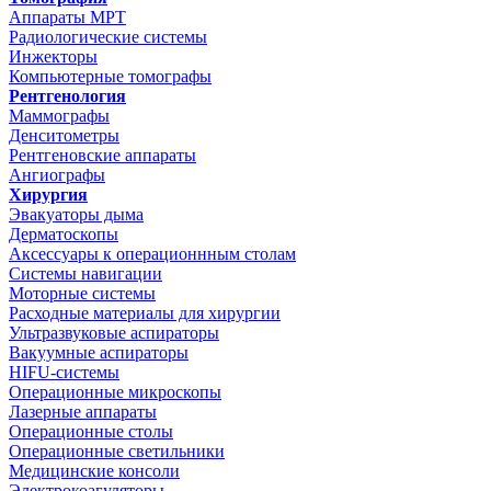
Аппараты МРТ
Радиологические системы
Инжекторы
Компьютерные томографы
Рентгенология
Маммографы
Денситометры
Рентгеновские аппараты
Ангиографы
Хирургия
Эвакуаторы дыма
Дерматоскопы
Аксессуары к операционнным столам
Системы навигации
Моторные системы
Расходные материалы для хирургии
Ультразвуковые аспираторы
Вакуумные аспираторы
HIFU-системы
Операционные микроскопы
Лазерные аппараты
Операционные столы
Операционные светильники
Медицинские консоли
Электрокоагуляторы