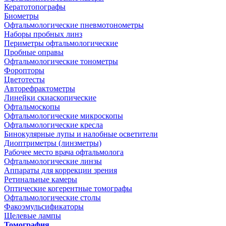
Кератотопографы
Биометры
Офтальмологические пневмотонометры
Наборы пробных линз
Периметры офтальмологические
Пробные оправы
Офтальмологические тонометры
Форопторы
Цветотесты
Авторефрактометры
Линейки скиаскопические
Офтальмоскопы
Офтальмологические микроскопы
Офтальмологические кресла
Бинокулярные лупы и налобные осветители
Диоптриметры (линзметры)
Рабочее место врача офтальмолога
Офтальмологические линзы
Аппараты для коррекции зрения
Ретинальные камеры
Оптические когерентные томографы
Офтальмологические столы
Факоэмульсификаторы
Щелевые лампы
Томография