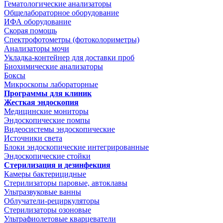
Гематологические анализаторы
Общелабораторное оборудование
ИФА оборудование
Скорая помощь
Спектрофотометры (фотоколориметры)
Анализаторы мочи
Укладка-контейнер для доставки проб
Биохимические анализаторы
Боксы
Микроскопы лабораторные
Программы для клиник
Жесткая эндоскопия
Медицинские мониторы
Эндоскопические помпы
Видеосистемы эндоскопические
Источники света
Блоки эндоскопические интегрированные
Эндоскопические стойки
Стерилизация и дезинфекция
Камеры бактерицидные
Стерилизаторы паровые, автоклавы
Ультразвуковые ванны
Облучатели-рециркуляторы
Стерилизаторы озоновые
Ультрафиолетовые кварцеватели