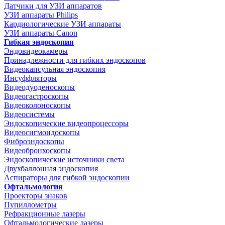
Датчики для УЗИ аппаратов
УЗИ аппараты Philips
Кардиологические УЗИ аппараты
УЗИ аппараты Canon
Гибкая эндоскопия
Эндовидеокамеры
Принадлежности для гибких эндоскопов
Видеокапсульная эндоскопия
Инсуффляторы
Видеодуоденоскопы
Видеогастроскопы
Видеоколоноскопы
Видеосистемы
Эндоскопические видеопроцессоры
Видеосигмоидоскопы
Фиброэндоскопы
Видеобронхоскопы
Эндоскопические источники света
Двухбаллонная эндоскопия
Аспираторы для гибкой эндоскопии
Офтальмология
Проекторы знаков
Пупиллометры
Рефракционные лазеры
Офтальмологические лазеры