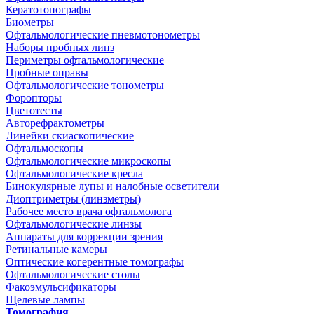
Кератотопографы
Биометры
Офтальмологические пневмотонометры
Наборы пробных линз
Периметры офтальмологические
Пробные оправы
Офтальмологические тонометры
Форопторы
Цветотесты
Авторефрактометры
Линейки скиаскопические
Офтальмоскопы
Офтальмологические микроскопы
Офтальмологические кресла
Бинокулярные лупы и налобные осветители
Диоптриметры (линзметры)
Рабочее место врача офтальмолога
Офтальмологические линзы
Аппараты для коррекции зрения
Ретинальные камеры
Оптические когерентные томографы
Офтальмологические столы
Факоэмульсификаторы
Щелевые лампы
Томография