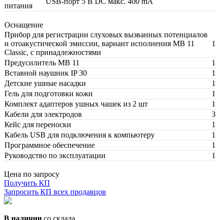
USB-порт 5 В DC макс. 400 mA
питания
Оснащение
Прибор для регистрации слуховых вызванных потенциалов
и отоакустической эмиссии, вариант исполнения MB 11
1
Classic, с принадлежностями
Предусилитель MB 11
1
Вставной наушник IP 30
1
Детские ушные насадки
1
Гель для подготовки кожи
1
Комплект адаптеров ушных чашек из 2 шт
1
Кабели для электродов
3
Кейс для переноски
1
Кабель USB для подключения к компьютеру
1
Программное обеспечение
1
Руководство по эксплуатации
1
Цена по запросу
Получить КП
Запросить КП всех продавцов
В наличии
со склада