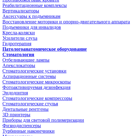
Реабилитационные комплексы
Вертикализаторы
Аксессуары к подъемникам
Восстановление моторики и опорно-двигательного аппарата
Подъемники для инвалидов
Кресла-коляски
Усилители слуха
Гидротерапия
Патологоанатомическое оборудование
Стоматология
Отбеливающие лампы
Апекслокаторы
Стоматологические установки
Аспирационные системы
Стоматологические микроскопы
Фотоактивируемая дезинфекция
Эндодонтия
Стоматологические компрессоры
Стоматологические стулья
Дентальные рентгены
3D принтеры
Приборы для световой полимеризации
Физиодиспенсеры
Турбинные наконечники