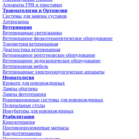
Аппараты ГРВ и приставки
Травматология и Ортопедия
Системы для замены суставов
Артроскопы
Ветеринария
Ветеринарные светильники
Ветеринарное физиотерапевтическое оборудование
Тонометрия ветеринарная
Диагностика ветеринарная
Ветеринарное рентгеновское оборудование
Ветеринарное эндоскопическое оборудование
Ветеринарная мебель
Ветеринарные электрохирургические аппараты
Неонатология
Кровати для новорожденных
Лампы обогрева
Лампы фототерапии
Реанимационные системы для новорожденных
Пеленальные столы
Инкубаторы для новорожденных
Реабилитация
Кинезотерапия
Противопролежневые матрасы
Кардиотренажеры
Противоожоговые кровати