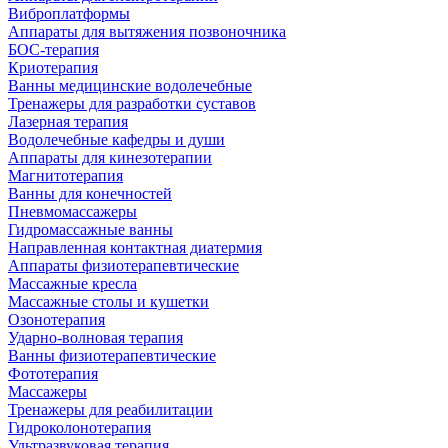
Виброплатформы
Аппараты для вытяжения позвоночника
БОС-терапия
Криотерапия
Ванны медицинские водолечебные
Тренажеры для разработки суставов
Лазерная терапия
Водолечебные кафедры и души
Аппараты для кинезотерапии
Магнитотерапия
Ванны для конечностей
Пневмомассажеры
Гидромассажные ванны
Направленная контактная диатермия
Аппараты физиотерапевтические
Массажные кресла
Массажные столы и кушетки
Озонотерапия
Ударно-волновая терапия
Ванны физиотерапевтические
Фототерапия
Массажеры
Тренажеры для реабилитации
Гидроколонотерапия
Ультразвуковая терапия