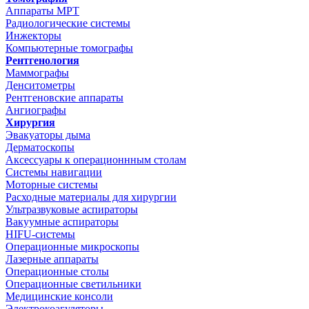
Аппараты МРТ
Радиологические системы
Инжекторы
Компьютерные томографы
Рентгенология
Маммографы
Денситометры
Рентгеновские аппараты
Ангиографы
Хирургия
Эвакуаторы дыма
Дерматоскопы
Аксессуары к операционнным столам
Системы навигации
Моторные системы
Расходные материалы для хирургии
Ультразвуковые аспираторы
Вакуумные аспираторы
HIFU-системы
Операционные микроскопы
Лазерные аппараты
Операционные столы
Операционные светильники
Медицинские консоли
Электрокоагуляторы