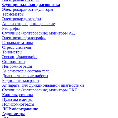
Функциональная диагностика
Электрокардиостимуляторы
Термометры
Электрокардиографы
Анализаторы допплеровские
Реографы
Суточные (холтеровские) мониторы АД
Электроэнцефалографы
Газоанализаторы
Стресс-системы
Тонометры
Эхоэнцефалографы
Спирометры
Нейромиографы
Анализаторы состава тела
Диагностические наборы
Бодиплетизмографы
Аппараты для функциональной диагностики
Суточные (холтеровские) мониторы ЭКГ
Капилляроскопы
Пульсоксиметры
Полисомнографы
ЛОР оборудование
Аудиометры