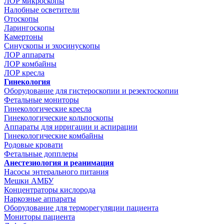
ЛОР микроскопы
Налобные осветители
Отоскопы
Ларингоскопы
Камертоны
Синускопы и эхосинускопы
ЛОР аппараты
ЛОР комбайны
ЛОР кресла
Гинекология
Оборудование для гистероскопии и резектоскопии
Фетальные мониторы
Гинекологические кресла
Гинекологические кольпоскопы
Аппараты для ирригации и аспирации
Гинекологические комбайны
Родовые кровати
Фетальные допплеры
Анестезиология и реанимация
Насосы энтерального питания
Мешки АМБУ
Концентраторы кислорода
Наркозные аппараты
Оборудование для терморегуляции пациента
Мониторы пациента