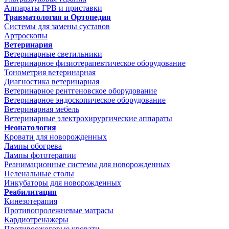
Аппараты ГРВ и приставки
Травматология и Ортопедия
Системы для замены суставов
Артроскопы
Ветеринария
Ветеринарные светильники
Ветеринарное физиотерапевтическое оборудование
Тонометрия ветеринарная
Диагностика ветеринарная
Ветеринарное рентгеновское оборудование
Ветеринарное эндоскопическое оборудование
Ветеринарная мебель
Ветеринарные электрохирургические аппараты
Неонатология
Кровати для новорожденных
Лампы обогрева
Лампы фототерапии
Реанимационные системы для новорожденных
Пеленальные столы
Инкубаторы для новорожденных
Реабилитация
Кинезотерапия
Противопролежневые матрасы
Кардиотренажеры
Противоожоговые кровати