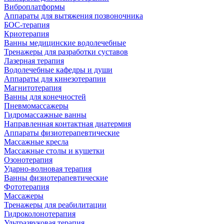
Виброплатформы
Аппараты для вытяжения позвоночника
БОС-терапия
Криотерапия
Ванны медицинские водолечебные
Тренажеры для разработки суставов
Лазерная терапия
Водолечебные кафедры и души
Аппараты для кинезотерапии
Магнитотерапия
Ванны для конечностей
Пневмомассажеры
Гидромассажные ванны
Направленная контактная диатермия
Аппараты физиотерапевтические
Массажные кресла
Массажные столы и кушетки
Озонотерапия
Ударно-волновая терапия
Ванны физиотерапевтические
Фототерапия
Массажеры
Тренажеры для реабилитации
Гидроколонотерапия
Ультразвуковая терапия