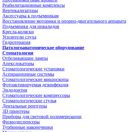
Реабилитационные комплексы
Вертикализаторы
Аксессуары к подъемникам
Восстановление моторики и опорно-двигательного аппарата
Подъемники для инвалидов
Кресла-коляски
Усилители слуха
Гидротерапия
Патологоанатомическое оборудование
Стоматология
Отбеливающие лампы
Апекслокаторы
Стоматологические установки
Аспирационные системы
Стоматологические микроскопы
Фотоактивируемая дезинфекция
Эндодонтия
Стоматологические компрессоры
Стоматологические стулья
Дентальные рентгены
3D принтеры
Приборы для световой полимеризации
Физиодиспенсеры
Турбинные наконечники