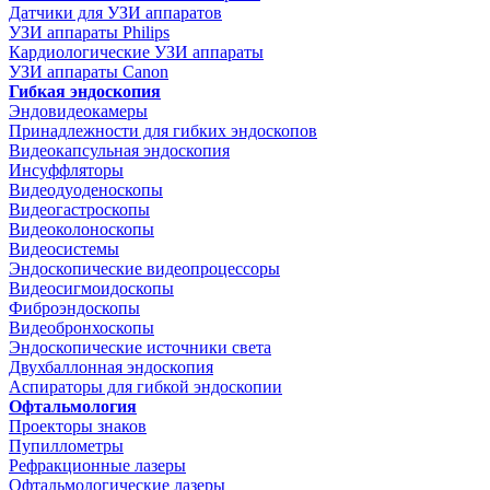
Датчики для УЗИ аппаратов
УЗИ аппараты Philips
Кардиологические УЗИ аппараты
УЗИ аппараты Canon
Гибкая эндоскопия
Эндовидеокамеры
Принадлежности для гибких эндоскопов
Видеокапсульная эндоскопия
Инсуффляторы
Видеодуоденоскопы
Видеогастроскопы
Видеоколоноскопы
Видеосистемы
Эндоскопические видеопроцессоры
Видеосигмоидоскопы
Фиброэндоскопы
Видеобронхоскопы
Эндоскопические источники света
Двухбаллонная эндоскопия
Аспираторы для гибкой эндоскопии
Офтальмология
Проекторы знаков
Пупиллометры
Рефракционные лазеры
Офтальмологические лазеры