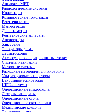
Аппараты МРТ
Радиологические системы
Инжекторы
Компьютерные томографы
Рентгенология
Маммографы
Денситометры
Рентгеновские аппараты
Ангиографы
Хирургия
Эвакуаторы дыма
Дерматоскопы
Аксессуары к операционнным столам
Системы навигации
Моторные системы
Расходные материалы для хирургии
Ультразвуковые аспираторы
Вакуумные аспираторы
HIFU-системы
Операционные микроскопы
Лазерные аппараты
Операционные столы
Операционные светильники
Медицинские консоли
Электрокоагуляторы