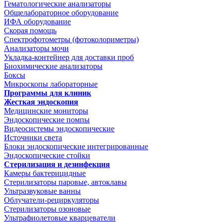
Гематологические анализаторы
Общелабораторное оборудование
ИФА оборудование
Скорая помощь
Спектрофотометры (фотоколориметры)
Анализаторы мочи
Укладка-контейнер для доставки проб
Биохимические анализаторы
Боксы
Микроскопы лабораторные
Программы для клиник
Жесткая эндоскопия
Медицинские мониторы
Эндоскопические помпы
Видеосистемы эндоскопические
Источники света
Блоки эндоскопические интегрированные
Эндоскопические стойки
Стерилизация и дезинфекция
Камеры бактерицидные
Стерилизаторы паровые, автоклавы
Ультразвуковые ванны
Облучатели-рециркуляторы
Стерилизаторы озоновые
Ультрафиолетовые кварцеватели