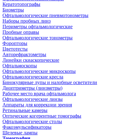
Кератотопографы
Биометры
Офтальмологические пневмотонометры
Наборы пробных линз
Периметры офтальмологические
Пробные оправы
Офтальмологические тонометры
Форопторы
Цветотесты
Авторефрактометры
Линейки скиаскопические
Офтальмоскопы
Офтальмологические микроскопы
Офтальмологические кресла
Бинокулярные лупы и налобные осветители
Диоптриметры (линзметры)
Рабочее место врача офтальмолога
Офтальмологические линзы
Аппараты для коррекции зрения
Ретинальные камеры
Оптические когерентные томографы
Офтальмологические столы
Факоэмульсификаторы
Щелевые лампы
Томография