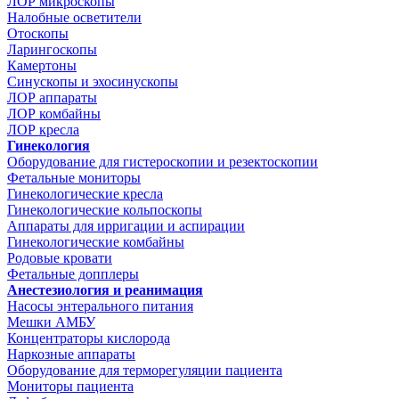
ЛОР микроскопы
Налобные осветители
Отоскопы
Ларингоскопы
Камертоны
Синускопы и эхосинускопы
ЛОР аппараты
ЛОР комбайны
ЛОР кресла
Гинекология
Оборудование для гистероскопии и резектоскопии
Фетальные мониторы
Гинекологические кресла
Гинекологические кольпоскопы
Аппараты для ирригации и аспирации
Гинекологические комбайны
Родовые кровати
Фетальные допплеры
Анестезиология и реанимация
Насосы энтерального питания
Мешки АМБУ
Концентраторы кислорода
Наркозные аппараты
Оборудование для терморегуляции пациента
Мониторы пациента