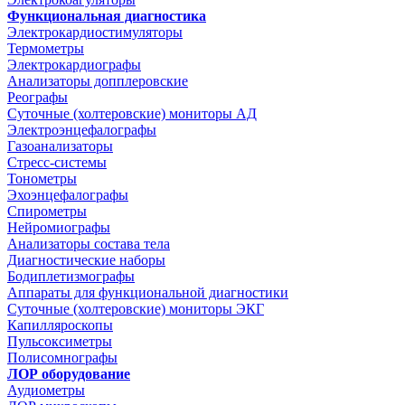
Функциональная диагностика
Электрокардиостимуляторы
Термометры
Электрокардиографы
Анализаторы допплеровские
Реографы
Суточные (холтеровские) мониторы АД
Электроэнцефалографы
Газоанализаторы
Стресс-системы
Тонометры
Эхоэнцефалографы
Спирометры
Нейромиографы
Анализаторы состава тела
Диагностические наборы
Бодиплетизмографы
Аппараты для функциональной диагностики
Суточные (холтеровские) мониторы ЭКГ
Капилляроскопы
Пульсоксиметры
Полисомнографы
ЛОР оборудование
Аудиометры