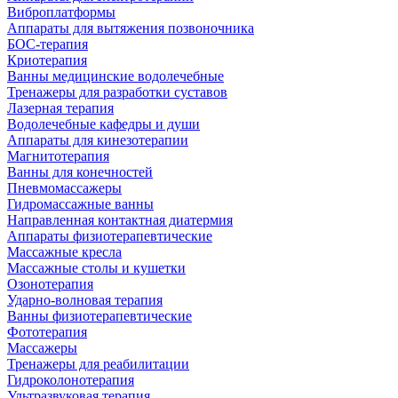
Виброплатформы
Аппараты для вытяжения позвоночника
БОС-терапия
Криотерапия
Ванны медицинские водолечебные
Тренажеры для разработки суставов
Лазерная терапия
Водолечебные кафедры и души
Аппараты для кинезотерапии
Магнитотерапия
Ванны для конечностей
Пневмомассажеры
Гидромассажные ванны
Направленная контактная диатермия
Аппараты физиотерапевтические
Массажные кресла
Массажные столы и кушетки
Озонотерапия
Ударно-волновая терапия
Ванны физиотерапевтические
Фототерапия
Массажеры
Тренажеры для реабилитации
Гидроколонотерапия
Ультразвуковая терапия