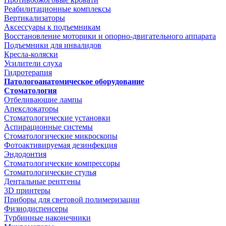
Реабилитационные комплексы
Вертикализаторы
Аксессуары к подъемникам
Восстановление моторики и опорно-двигательного аппарата
Подъемники для инвалидов
Кресла-коляски
Усилители слуха
Гидротерапия
Патологоанатомическое оборудование
Стоматология
Отбеливающие лампы
Апекслокаторы
Стоматологические установки
Аспирационные системы
Стоматологические микроскопы
Фотоактивируемая дезинфекция
Эндодонтия
Стоматологические компрессоры
Стоматологические стулья
Дентальные рентгены
3D принтеры
Приборы для световой полимеризации
Физиодиспенсеры
Турбинные наконечники