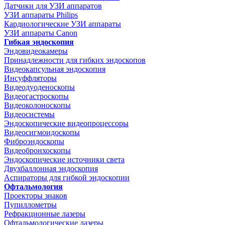
Датчики для УЗИ аппаратов
УЗИ аппараты Philips
Кардиологические УЗИ аппараты
УЗИ аппараты Canon
Гибкая эндоскопия
Эндовидеокамеры
Принадлежности для гибких эндоскопов
Видеокапсульная эндоскопия
Инсуффляторы
Видеодуоденоскопы
Видеогастроскопы
Видеоколоноскопы
Видеосистемы
Эндоскопические видеопроцессоры
Видеосигмоидоскопы
Фиброэндоскопы
Видеобронхоскопы
Эндоскопические источники света
Двухбаллонная эндоскопия
Аспираторы для гибкой эндоскопии
Офтальмология
Проекторы знаков
Пупиллометры
Рефракционные лазеры
Офтальмологические лазеры