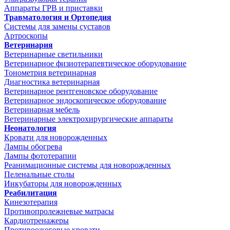
Аппараты ГРВ и приставки
Травматология и Ортопедия
Системы для замены суставов
Артроскопы
Ветеринария
Ветеринарные светильники
Ветеринарное физиотерапевтическое оборудование
Тонометрия ветеринарная
Диагностика ветеринарная
Ветеринарное рентгеновское оборудование
Ветеринарное эндоскопическое оборудование
Ветеринарная мебель
Ветеринарные электрохирургические аппараты
Неонатология
Кровати для новорожденных
Лампы обогрева
Лампы фототерапии
Реанимационные системы для новорожденных
Пеленальные столы
Инкубаторы для новорожденных
Реабилитация
Кинезотерапия
Противопролежневые матрасы
Кардиотренажеры
Противоожоговые кровати