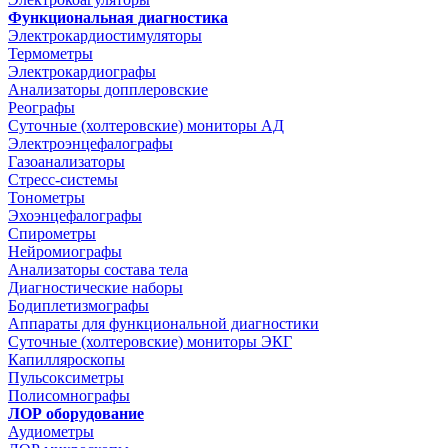
Функциональная диагностика
Электрокардиостимуляторы
Термометры
Электрокардиографы
Анализаторы допплеровские
Реографы
Суточные (холтеровские) мониторы АД
Электроэнцефалографы
Газоанализаторы
Стресс-системы
Тонометры
Эхоэнцефалографы
Спирометры
Нейромиографы
Анализаторы состава тела
Диагностические наборы
Бодиплетизмографы
Аппараты для функциональной диагностики
Суточные (холтеровские) мониторы ЭКГ
Капилляроскопы
Пульсоксиметры
Полисомнографы
ЛОР оборудование
Аудиометры