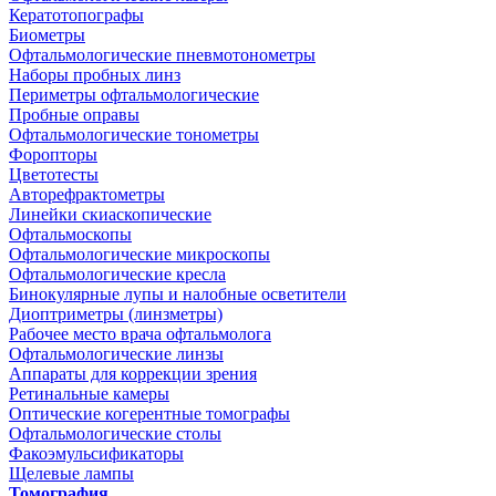
Кератотопографы
Биометры
Офтальмологические пневмотонометры
Наборы пробных линз
Периметры офтальмологические
Пробные оправы
Офтальмологические тонометры
Форопторы
Цветотесты
Авторефрактометры
Линейки скиаскопические
Офтальмоскопы
Офтальмологические микроскопы
Офтальмологические кресла
Бинокулярные лупы и налобные осветители
Диоптриметры (линзметры)
Рабочее место врача офтальмолога
Офтальмологические линзы
Аппараты для коррекции зрения
Ретинальные камеры
Оптические когерентные томографы
Офтальмологические столы
Факоэмульсификаторы
Щелевые лампы
Томография