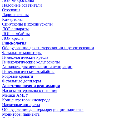
ЛОР микроскопы
Налобные осветители
Отоскопы
Ларингоскопы
Камертоны
Синускопы и эхосинускопы
ЛОР аппараты
ЛОР комбайны
ЛОР кресла
Гинекология
Оборудование для гистероскопии и резектоскопии
Фетальные мониторы
Гинекологические кресла
Гинекологические кольпоскопы
Аппараты для ирригации и аспирации
Гинекологические комбайны
Родовые кровати
Фетальные допплеры
Анестезиология и реанимация
Насосы энтерального питания
Мешки АМБУ
Концентраторы кислорода
Наркозные аппараты
Оборудование для терморегуляции пациента
Мониторы пациента