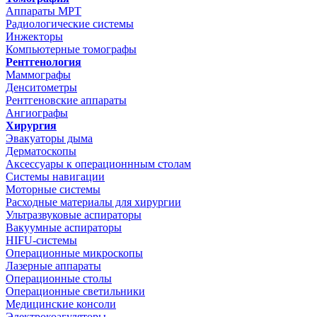
Аппараты МРТ
Радиологические системы
Инжекторы
Компьютерные томографы
Рентгенология
Маммографы
Денситометры
Рентгеновские аппараты
Ангиографы
Хирургия
Эвакуаторы дыма
Дерматоскопы
Аксессуары к операционнным столам
Системы навигации
Моторные системы
Расходные материалы для хирургии
Ультразвуковые аспираторы
Вакуумные аспираторы
HIFU-системы
Операционные микроскопы
Лазерные аппараты
Операционные столы
Операционные светильники
Медицинские консоли
Электрокоагуляторы