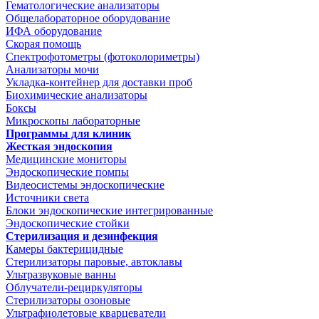
Гематологические анализаторы
Общелабораторное оборудование
ИФА оборудование
Скорая помощь
Спектрофотометры (фотоколориметры)
Анализаторы мочи
Укладка-контейнер для доставки проб
Биохимические анализаторы
Боксы
Микроскопы лабораторные
Программы для клиник
Жесткая эндоскопия
Медицинские мониторы
Эндоскопические помпы
Видеосистемы эндоскопические
Источники света
Блоки эндоскопические интегрированные
Эндоскопические стойки
Стерилизация и дезинфекция
Камеры бактерицидные
Стерилизаторы паровые, автоклавы
Ультразвуковые ванны
Облучатели-рециркуляторы
Стерилизаторы озоновые
Ультрафиолетовые кварцеватели