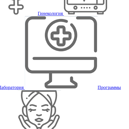
Гинекология
Лаборатория
Программы