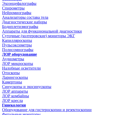
Эхоэнцефалографы
Спирометры
Нейромиографы
Анализаторы состава тела
Диагностические наборы
Бодиплетизмографы
Аппараты для функциональной диагностики
Суточные (холтеровские) мониторы ЭКГ
Капилляроскопы
Пульсоксиметры
Полисомнографы
ЛОР оборудование
Аудиометры
ЛОР микроскопы
Налобные осветители
Отоскопы
Ларингоскопы
Камертоны
Синускопы и эхосинускопы
ЛОР аппараты
ЛОР комбайны
ЛОР кресла
Гинекология
Оборудование для гистероскопии и резектоскопии
Фетальные мониторы