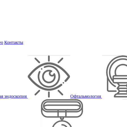
ео
Контакты
ая эндоскопия
Офтальмология