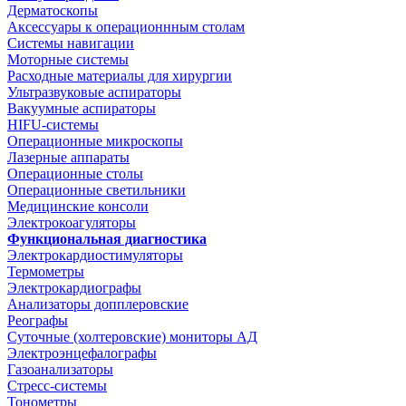
Дерматоскопы
Аксессуары к операционнным столам
Системы навигации
Моторные системы
Расходные материалы для хирургии
Ультразвуковые аспираторы
Вакуумные аспираторы
HIFU-системы
Операционные микроскопы
Лазерные аппараты
Операционные столы
Операционные светильники
Медицинские консоли
Электрокоагуляторы
Функциональная диагностика
Электрокардиостимуляторы
Термометры
Электрокардиографы
Анализаторы допплеровские
Реографы
Суточные (холтеровские) мониторы АД
Электроэнцефалографы
Газоанализаторы
Стресс-системы
Тонометры