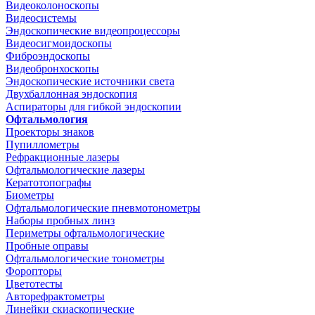
Видеоколоноскопы
Видеосистемы
Эндоскопические видеопроцессоры
Видеосигмоидоскопы
Фиброэндоскопы
Видеобронхоскопы
Эндоскопические источники света
Двухбаллонная эндоскопия
Аспираторы для гибкой эндоскопии
Офтальмология
Проекторы знаков
Пупиллометры
Рефракционные лазеры
Офтальмологические лазеры
Кератотопографы
Биометры
Офтальмологические пневмотонометры
Наборы пробных линз
Периметры офтальмологические
Пробные оправы
Офтальмологические тонометры
Форопторы
Цветотесты
Авторефрактометры
Линейки скиаскопические