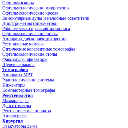
Офтальмоскопы
Офтальмологические микроскопы
Офтальмологические кресла
Бинокулярные лупы и налобные осветители
Диоптриметры (линзметры)
Рабочее место врача офтальмолога
Офтальмологические линзы
Аппараты для коррекции зрения
Ретинальные камеры
Оптические когерентные томографы
Офтальмологические столы
Факоэмульсификаторы
Щелевые лампы
Томография
Аппараты МРТ
Радиологические системы
Инжекторы
Компьютерные томографы
Рентгенология
Маммографы
Денситометры
Рентгеновские аппараты
Ангиографы
Хирургия
Эвакуаторы дыма