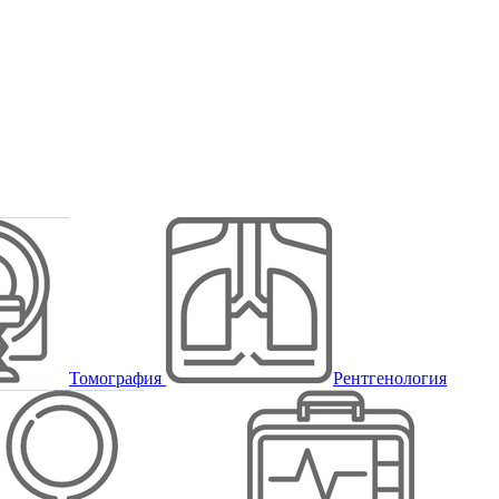
Томография
Рентгенология