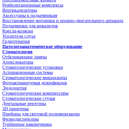
Реабилитационные комплексы
Вертикализаторы
Аксессуары к подъемникам
Восстановление моторики и опорно-двигательного аппарата
Подъемники для инвалидов
Кресла-коляски
Усилители слуха
Гидротерапия
Патологоанатомическое оборудование
Стоматология
Отбеливающие лампы
Апекслокаторы
Стоматологические установки
Аспирационные системы
Стоматологические микроскопы
Фотоактивируемая дезинфекция
Эндодонтия
Стоматологические компрессоры
Стоматологические стулья
Дентальные рентгены
3D принтеры
Приборы для световой полимеризации
Физиодиспенсеры
Турбинные наконечники