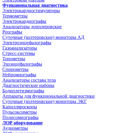
Функциональная диагностика
Электрокардиостимуляторы
Термометры
Электрокардиографы
Анализаторы допплеровские
Реографы
Суточные (холтеровские) мониторы АД
Электроэнцефалографы
Газоанализаторы
Стресс-системы
Тонометры
Эхоэнцефалографы
Спирометры
Нейромиографы
Анализаторы состава тела
Диагностические наборы
Бодиплетизмографы
Аппараты для функциональной диагностики
Суточные (холтеровские) мониторы ЭКГ
Капилляроскопы
Пульсоксиметры
Полисомнографы
ЛОР оборудование
Аудиометры