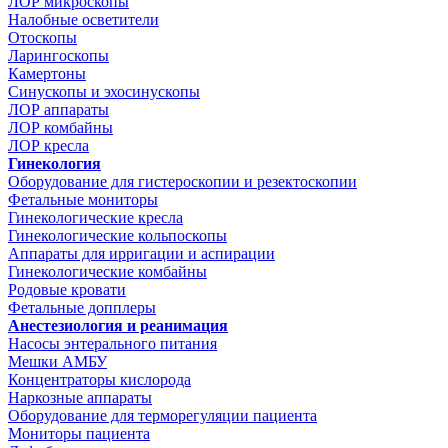
ЛОР микроскопы
Налобные осветители
Отоскопы
Ларингоскопы
Камертоны
Синускопы и эхосинускопы
ЛОР аппараты
ЛОР комбайны
ЛОР кресла
Гинекология
Оборудование для гистероскопии и резектоскопии
Фетальные мониторы
Гинекологические кресла
Гинекологические кольпоскопы
Аппараты для ирригации и аспирации
Гинекологические комбайны
Родовые кровати
Фетальные допплеры
Анестезиология и реанимация
Насосы энтерального питания
Мешки АМБУ
Концентраторы кислорода
Наркозные аппараты
Оборудование для терморегуляции пациента
Мониторы пациента