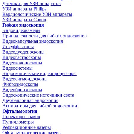
Датчики для УЗИ аппаратов
УЗИ аппараты Philips
Кардиологические УЗИ аппараты
УЗИ аппараты Canon
Гибкая эндоскопия
Эндовидеокамеры
Принадлежности для гибких эндоскопов
Видеокапсульная эндоскопия
Инсуффляторы
Видеодуоденоскопы
Видеогастроскопы
Видеоколоноскопы
Видеосистемы
Эндоскопические видеопроцессоры
Видеосигмоидоскопы
Фиброэндоскопы
Видеобронхоскопы
Эндоскопические источники света
Двухбаллонная эндоскопия
Аспираторы для гибкой эндоскопии
Офтальмология
Проекторы знаков
Пупиллометры
Рефракционные лазеры
Офтальмологические лазеры