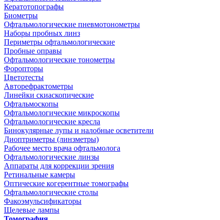
Кератотопографы
Биометры
Офтальмологические пневмотонометры
Наборы пробных линз
Периметры офтальмологические
Пробные оправы
Офтальмологические тонометры
Форопторы
Цветотесты
Авторефрактометры
Линейки скиаскопические
Офтальмоскопы
Офтальмологические микроскопы
Офтальмологические кресла
Бинокулярные лупы и налобные осветители
Диоптриметры (линзметры)
Рабочее место врача офтальмолога
Офтальмологические линзы
Аппараты для коррекции зрения
Ретинальные камеры
Оптические когерентные томографы
Офтальмологические столы
Факоэмульсификаторы
Щелевые лампы
Томография