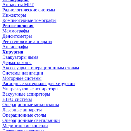
Аппараты МРТ
Радиологические системы
Инжекторы
Компьютерные томографы
Рентгенология
Маммографы
Денситометры
Рентгеновские аппараты
Ангиографы
Хирургия
Эвакуаторы дыма
Дерматоскопы
Аксессуары к операционнным столам
Системы навигации
Моторные системы
Расходные материалы для хирургии
Ультразвуковые аспираторы
Вакуумные аспираторы
HIFU-системы
Операционные микроскопы
Лазерные аппараты
Операционные столы
Операционные светильники
Медицинские консоли
Электрокоагуляторы