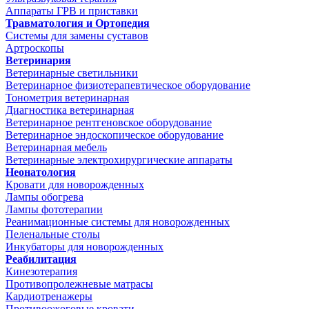
Аппараты ГРВ и приставки
Травматология и Ортопедия
Системы для замены суставов
Артроскопы
Ветеринария
Ветеринарные светильники
Ветеринарное физиотерапевтическое оборудование
Тонометрия ветеринарная
Диагностика ветеринарная
Ветеринарное рентгеновское оборудование
Ветеринарное эндоскопическое оборудование
Ветеринарная мебель
Ветеринарные электрохирургические аппараты
Неонатология
Кровати для новорожденных
Лампы обогрева
Лампы фототерапии
Реанимационные системы для новорожденных
Пеленальные столы
Инкубаторы для новорожденных
Реабилитация
Кинезотерапия
Противопролежневые матрасы
Кардиотренажеры
Противоожоговые кровати