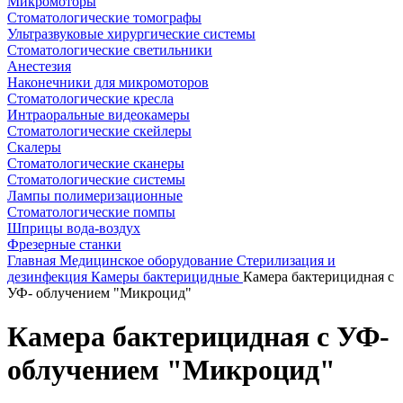
Микромоторы
Стоматологические томографы
Ультразвуковые хирургические системы
Стоматологические светильники
Анестезия
Наконечники для микромоторов
Стоматологические кресла
Интраоральные видеокамеры
Стоматологические скейлеры
Скалеры
Стоматологические сканеры
Стоматологические системы
Лампы полимеризационные
Стоматологические помпы
Шприцы вода-воздух
Фрезерные станки
Главная
Медицинское оборудование
Стерилизация и
дезинфекция
Камеры бактерицидные
Камера бактерицидная с
УФ- облучением "Микроцид"
Камера бактерицидная с УФ-
облучением "Микроцид"