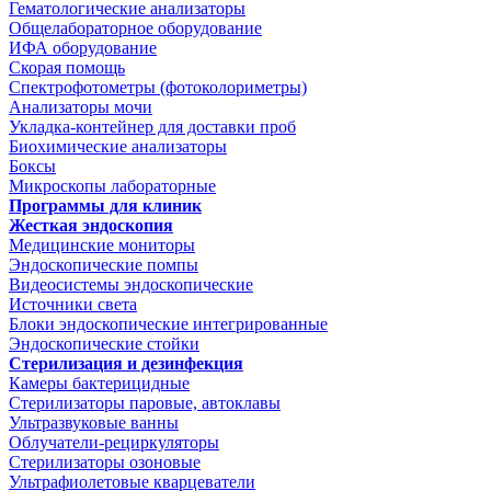
Гематологические анализаторы
Общелабораторное оборудование
ИФА оборудование
Скорая помощь
Спектрофотометры (фотоколориметры)
Анализаторы мочи
Укладка-контейнер для доставки проб
Биохимические анализаторы
Боксы
Микроскопы лабораторные
Программы для клиник
Жесткая эндоскопия
Медицинские мониторы
Эндоскопические помпы
Видеосистемы эндоскопические
Источники света
Блоки эндоскопические интегрированные
Эндоскопические стойки
Стерилизация и дезинфекция
Камеры бактерицидные
Стерилизаторы паровые, автоклавы
Ультразвуковые ванны
Облучатели-рециркуляторы
Стерилизаторы озоновые
Ультрафиолетовые кварцеватели