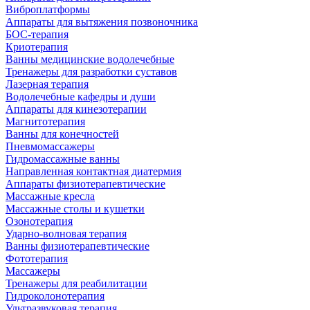
Виброплатформы
Аппараты для вытяжения позвоночника
БОС-терапия
Криотерапия
Ванны медицинские водолечебные
Тренажеры для разработки суставов
Лазерная терапия
Водолечебные кафедры и души
Аппараты для кинезотерапии
Магнитотерапия
Ванны для конечностей
Пневмомассажеры
Гидромассажные ванны
Направленная контактная диатермия
Аппараты физиотерапевтические
Массажные кресла
Массажные столы и кушетки
Озонотерапия
Ударно-волновая терапия
Ванны физиотерапевтические
Фототерапия
Массажеры
Тренажеры для реабилитации
Гидроколонотерапия
Ультразвуковая терапия