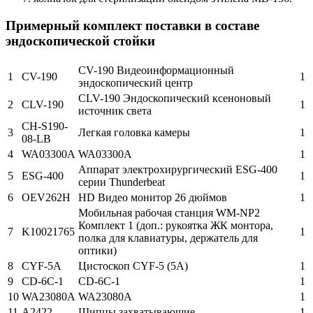
Примерный комплект поставки в составе
эндоскопической стойки
CV-190 Видеоинформационный
1
CV-190
1
эндоскопический центр
CLV-190 Эндоскопический ксеноновый
2
CLV-190
1
источник света
CH-S190-
3
Легкая головка камеры
1
08-LB
4
WA03300A
WA03300A
1
Аппарат электрохирургический ESG-400
5
ESG-400
1
серии Thunderbeat
6
OEV262H
HD Видео монитор 26 дюймов
1
Мобильная рабочая станция WM-NP2
Комплект 1 (доп.: рукоятка ЖК монтора,
7
K10021765
1
полка для клавиатуры, держатель для
оптики)
8
CYF-5A
Цистоскоп CYF-5 (5A)
1
9
CD-6C-1
CD-6C-1
1
10
WA23080A
WA23080A
1
11
A2422
Щипцы захватывающие
1