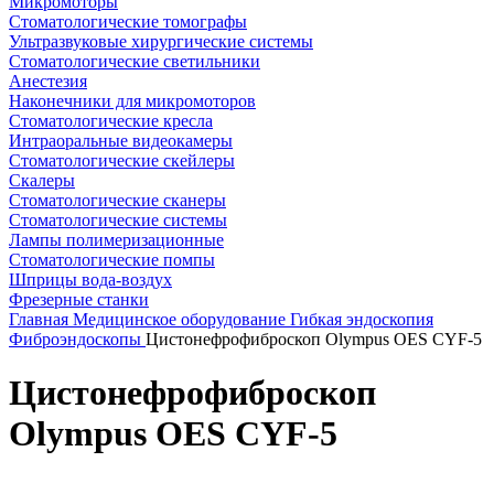
Микромоторы
Стоматологические томографы
Ультразвуковые хирургические системы
Стоматологические светильники
Анестезия
Наконечники для микромоторов
Стоматологические кресла
Интраоральные видеокамеры
Стоматологические скейлеры
Скалеры
Стоматологические сканеры
Стоматологические системы
Лампы полимеризационные
Стоматологические помпы
Шприцы вода-воздух
Фрезерные станки
Главная
Медицинское оборудование
Гибкая эндоскопия
Фиброэндоскопы
Цистонефрофиброскоп Olympus OES CYF-5
Цистонефрофиброскоп
Olympus OES CYF-5