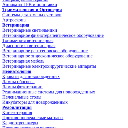
Аппараты ГРВ и приставки
Травматология и Ортопедия
Системы для замены суставов
Артроскопы
Ветеринария
Ветеринарные светильники
Ветеринарное физиотерапевтическое оборудование
Тонометрия ветеринарная
Диагностика ветеринарная
Ветеринарное рентгеновское оборудование
Ветеринарное эндоскопическое оборудование
Ветеринарная мебель
Ветеринарные электрохирургические аппараты
Неонатология
Кровати для новорожденных
Лампы обогрева
Лампы фототерапии
Реанимационные системы для новорожденных
Пеленальные столы
Инкубаторы для новорожденных
Реабилитация
Кинезотерапия
Противопролежневые матрасы
Кардиотренажеры
Противоожоговые кровати