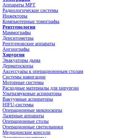
Аппараты МРТ
Радиологические системы
Инжекторы
Компьютерные томографы
Рентгенология
Маммографы
Денситометры
Рентгеновские аппараты
Ангиографы
Хирургия
Эвакуаторы дыма
Дерматоскопы
Аксессуары к операционнным столам
Системы навигации
Моторные системы
Расходные материалы для хирургии
Ультразвуковые аспираторы
Вакуумные аспираторы
HIFU-системы
Операционные микроскопы
Лазерные аппараты
Операционные столы
Операционные светильники
Медицинские консоли
Электрокоагуляторы