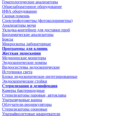
Гематологические анализаторы
Общелабораторное оборудование
ИФА оборудование
Скорая помощь
Спектрофотометры (фотоколориметры)
Анализаторы мочи
Укладка-контейнер для доставки проб
Биохимические анализаторы
Боксы
Микроскопы лабораторные
Программы для клиник
Жесткая эндоскопия
Медицинские мониторы
Эндоскопические помпы
Видеосистемы эндоскопические
Источники света
Блоки эндоскопические интегрированные
Эндоскопические стойки
Стерилизация и дезинфекция
Камеры бактерицидные
Стерилизаторы паровые, автоклавы
Ультразвуковые ванны
Облучатели-рециркуляторы
Стерилизаторы озоновые
Ультрафиолетовые кварцеватели