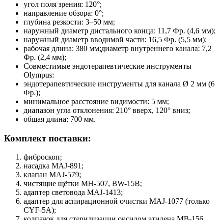
угол поля зрения: 120°;
направление обзора: 0°;
глубина резкости: 3–50 мм;
наружный диаметр дистального конца: 11,7 Фр. (4,6 мм);
наружный диаметр вводимой части: 16,5 Фр. (5,5 мм);
рабочая длина: 380 мм;диаметр внутреннего канала: 7,2
Фр. (2,4 мм);
Совместимые эндотерапевтические инструменты
Olympus:
эндотерапевтические инструменты для канала Ø 2 мм (6
Фр.);
минимальное расстояние видимости: 5 мм;
диапазон угла отклонения: 210° вверх, 120° вниз;
общая длина: 700 мм.
Комплект поставки:
фиброскоп;
насадка MAJ-891;
клапан MAJ-579;
чистящие щётки MH-507, BW-15B;
адаптер световода MAJ-1413;
адаптер для аспирационной очистки MAJ-1077 (только
CYF-5A);
колпачок для стерилизации оксидом этилена MB-156.