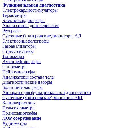
Функциональная диагностика
Электрокардиостимуляторы
Термометры
Электрокардиографы
Анализаторы допплеровские
Реографы
Суточные (холтеровские) мониторы АД
Электроэнцефалографы
Газоанализаторы
Стресс-системы
Тонометры
Эхоэнцефалографы
Спирометры
Нейромиографы
Анализаторы состава тела
Диагностические наборы
Бодиплетизмографы
Аппараты для функциональной диагностики
Суточные (холтеровские) мониторы ЭКГ
Капилляроскопы
Пульсоксиметры
Полисомнографы
ЛОР оборудование
Аудиометры