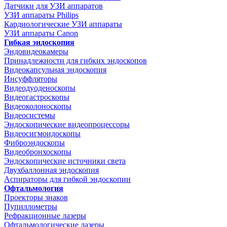
Датчики для УЗИ аппаратов
УЗИ аппараты Philips
Кардиологические УЗИ аппараты
УЗИ аппараты Canon
Гибкая эндоскопия
Эндовидеокамеры
Принадлежности для гибких эндоскопов
Видеокапсульная эндоскопия
Инсуффляторы
Видеодуоденоскопы
Видеогастроскопы
Видеоколоноскопы
Видеосистемы
Эндоскопические видеопроцессоры
Видеосигмоидоскопы
Фиброэндоскопы
Видеобронхоскопы
Эндоскопические источники света
Двухбаллонная эндоскопия
Аспираторы для гибкой эндоскопии
Офтальмология
Проекторы знаков
Пупиллометры
Рефракционные лазеры
Офтальмологические лазеры