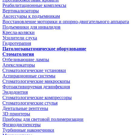
Реабилитационные комплексы
Вертикализаторы
Аксессуары к подъемникам
Восстановление моторики и опорно-двигательного аппарата
Подъемники для инвалидов
Кресла-коляски
Усилители слуха
Гидротерапия
Патологоанатомическое оборудование
Стоматология
Отбеливающие лампы
Апекслокаторы
Стоматологические установки
Аспирационные системы
Стоматологические микроскопы
Фотоактивируемая дезинфекция
Эндодонтия
Стоматологические компрессоры
Стоматологические стулья
Дентальные рентгены
3D принтеры
Приборы для световой полимеризации
Физиодиспенсеры
Турбинные наконечники