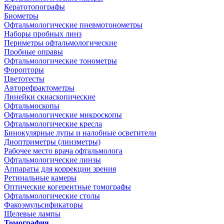
Кератотопографы
Биометры
Офтальмологические пневмотонометры
Наборы пробных линз
Периметры офтальмологические
Пробные оправы
Офтальмологические тонометры
Форопторы
Цветотесты
Авторефрактометры
Линейки скиаскопические
Офтальмоскопы
Офтальмологические микроскопы
Офтальмологические кресла
Бинокулярные лупы и налобные осветители
Диоптриметры (линзметры)
Рабочее место врача офтальмолога
Офтальмологические линзы
Аппараты для коррекции зрения
Ретинальные камеры
Оптические когерентные томографы
Офтальмологические столы
Факоэмульсификаторы
Щелевые лампы
Томография