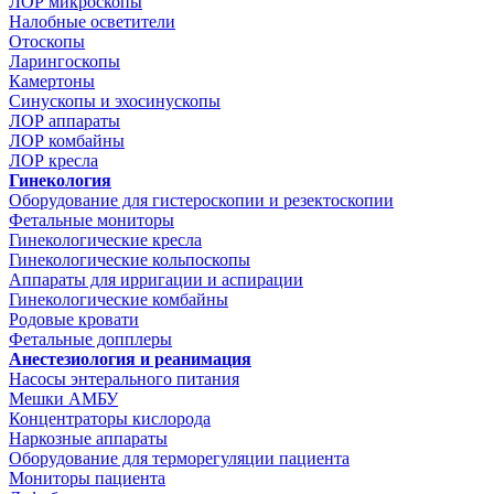
ЛОР микроскопы
Налобные осветители
Отоскопы
Ларингоскопы
Камертоны
Синускопы и эхосинускопы
ЛОР аппараты
ЛОР комбайны
ЛОР кресла
Гинекология
Оборудование для гистероскопии и резектоскопии
Фетальные мониторы
Гинекологические кресла
Гинекологические кольпоскопы
Аппараты для ирригации и аспирации
Гинекологические комбайны
Родовые кровати
Фетальные допплеры
Анестезиология и реанимация
Насосы энтерального питания
Мешки АМБУ
Концентраторы кислорода
Наркозные аппараты
Оборудование для терморегуляции пациента
Мониторы пациента