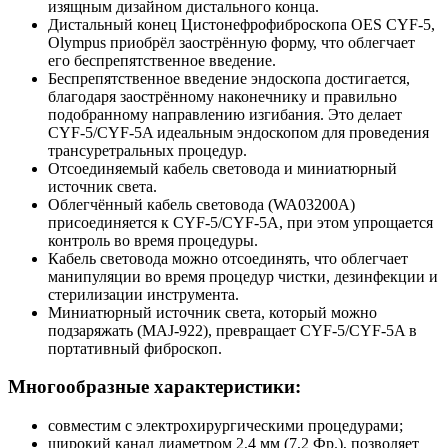
изящным дизайном дистального конца.
Дистальный конец Цистонефрофиброскопа OES CYF-5,
Olympus приобрёл заострённую форму, что облегчает
его беспрепятственное введение.
Беспрепятственное введение эндоскопа достигается,
благодаря заострённому наконечнику и правильно
подобранному направлению изгибания. Это делает
CYF-5/CYF-5A идеальным эндоскопом для проведения
трансуретральных процедур.
Отсоединяемый кабель световода и миниатюрный
источник света.
Облегчённый кабель световода (WA03200A)
присоединяется к CYF-5/CYF-5A, при этом упрощается
контроль во время процедуры.
Кабель световода можно отсоединять, что облегчает
манипуляции во время процедур чистки, дезинфекции и
стерилизации инструмента.
Миниатюрный источник света, который можно
подзаряжать (MAJ-922), превращает CYF-5/CYF-5A в
портативный фиброскоп.
Многообразные характеристики:
совместим с электрохирургическими процедурами;
широкий канал диаметром 2,4 мм (7,2 Фр.), позволяет