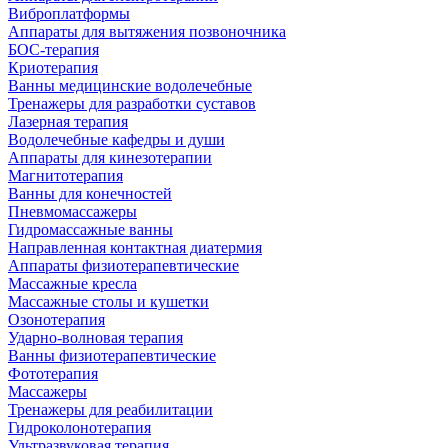
Виброплатформы
Аппараты для вытяжения позвоночника
БОС-терапия
Криотерапия
Ванны медицинские водолечебные
Тренажеры для разработки суставов
Лазерная терапия
Водолечебные кафедры и души
Аппараты для кинезотерапии
Магнитотерапия
Ванны для конечностей
Пневмомассажеры
Гидромассажные ванны
Направленная контактная диатермия
Аппараты физиотерапевтические
Массажные кресла
Массажные столы и кушетки
Озонотерапия
Ударно-волновая терапия
Ванны физиотерапевтические
Фототерапия
Массажеры
Тренажеры для реабилитации
Гидроколонотерапия
Ультразвуковая терапия