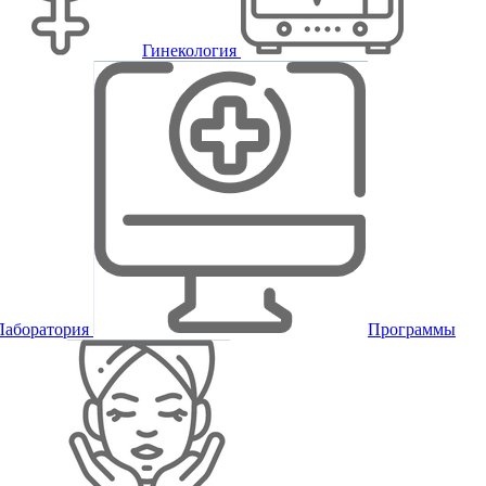
Гинекология
Лаборатория
Программы