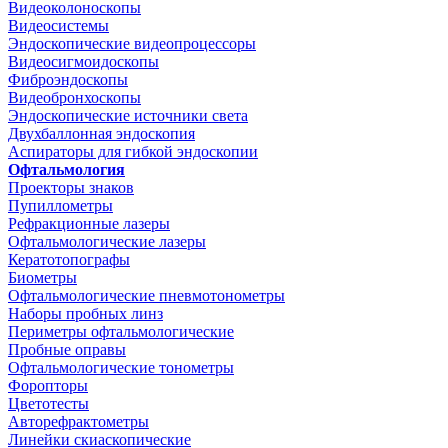
Видеоколоноскопы
Видеосистемы
Эндоскопические видеопроцессоры
Видеосигмоидоскопы
Фиброэндоскопы
Видеобронхоскопы
Эндоскопические источники света
Двухбаллонная эндоскопия
Аспираторы для гибкой эндоскопии
Офтальмология
Проекторы знаков
Пупиллометры
Рефракционные лазеры
Офтальмологические лазеры
Кератотопографы
Биометры
Офтальмологические пневмотонометры
Наборы пробных линз
Периметры офтальмологические
Пробные оправы
Офтальмологические тонометры
Форопторы
Цветотесты
Авторефрактометры
Линейки скиаскопические