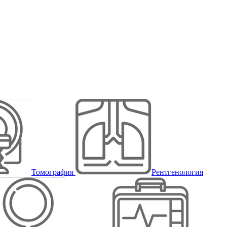
Томография
Рентгенология