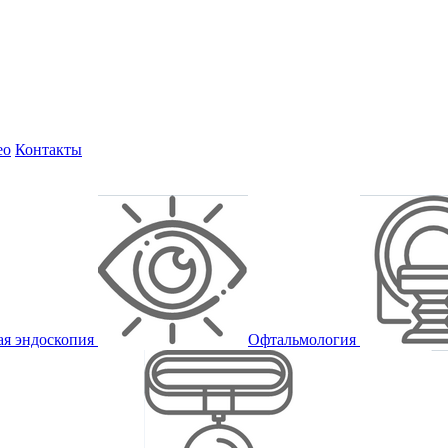
ео
Контакты
ая эндоскопия
Офтальмология