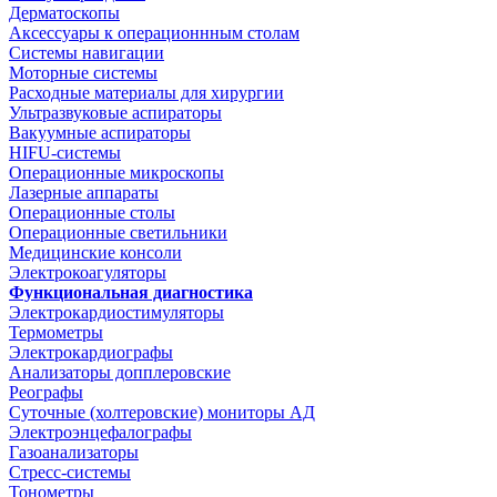
Дерматоскопы
Аксессуары к операционнным столам
Системы навигации
Моторные системы
Расходные материалы для хирургии
Ультразвуковые аспираторы
Вакуумные аспираторы
HIFU-системы
Операционные микроскопы
Лазерные аппараты
Операционные столы
Операционные светильники
Медицинские консоли
Электрокоагуляторы
Функциональная диагностика
Электрокардиостимуляторы
Термометры
Электрокардиографы
Анализаторы допплеровские
Реографы
Суточные (холтеровские) мониторы АД
Электроэнцефалографы
Газоанализаторы
Стресс-системы
Тонометры