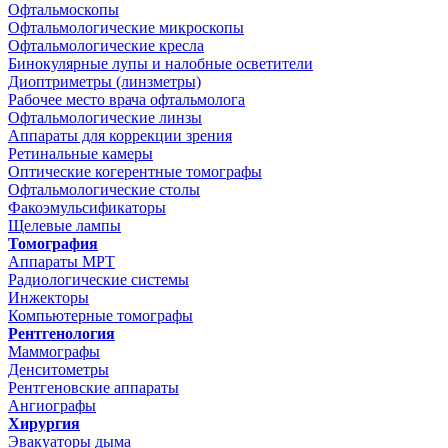
Офтальмоскопы
Офтальмологические микроскопы
Офтальмологические кресла
Бинокулярные лупы и налобные осветители
Диоптриметры (линзметры)
Рабочее место врача офтальмолога
Офтальмологические линзы
Аппараты для коррекции зрения
Ретинальные камеры
Оптические когерентные томографы
Офтальмологические столы
Факоэмульсификаторы
Щелевые лампы
Томография
Аппараты МРТ
Радиологические системы
Инжекторы
Компьютерные томографы
Рентгенология
Маммографы
Денситометры
Рентгеновские аппараты
Ангиографы
Хирургия
Эвакуаторы дыма