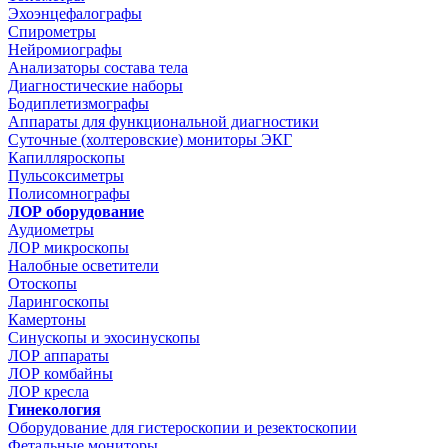
Эхоэнцефалографы
Спирометры
Нейромиографы
Анализаторы состава тела
Диагностические наборы
Бодиплетизмографы
Аппараты для функциональной диагностики
Суточные (холтеровские) мониторы ЭКГ
Капилляроскопы
Пульсоксиметры
Полисомнографы
ЛОР оборудование
Аудиометры
ЛОР микроскопы
Налобные осветители
Отоскопы
Ларингоскопы
Камертоны
Синускопы и эхосинускопы
ЛОР аппараты
ЛОР комбайны
ЛОР кресла
Гинекология
Оборудование для гистероскопии и резектоскопии
Фетальные мониторы