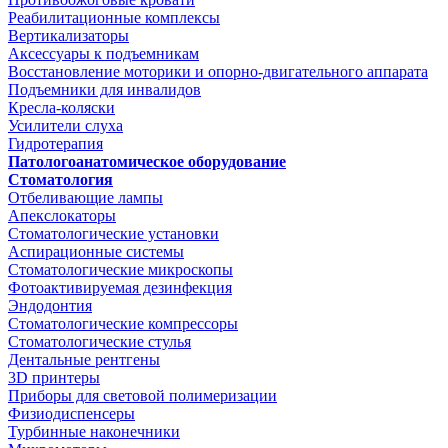
Реабилитационные комплексы
Вертикализаторы
Аксессуары к подъемникам
Восстановление моторики и опорно-двигательного аппарата
Подъемники для инвалидов
Кресла-коляски
Усилители слуха
Гидротерапия
Патологоанатомическое оборудование
Стоматология
Отбеливающие лампы
Апекслокаторы
Стоматологические установки
Аспирационные системы
Стоматологические микроскопы
Фотоактивируемая дезинфекция
Эндодонтия
Стоматологические компрессоры
Стоматологические стулья
Дентальные рентгены
3D принтеры
Приборы для световой полимеризации
Физиодиспенсеры
Турбинные наконечники