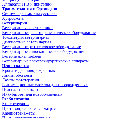
Аппараты ГРВ и приставки
Травматология и Ортопедия
Системы для замены суставов
Артроскопы
Ветеринария
Ветеринарные светильники
Ветеринарное физиотерапевтическое оборудование
Тонометрия ветеринарная
Диагностика ветеринарная
Ветеринарное рентгеновское оборудование
Ветеринарное эндоскопическое оборудование
Ветеринарная мебель
Ветеринарные электрохирургические аппараты
Неонатология
Кровати для новорожденных
Лампы обогрева
Лампы фототерапии
Реанимационные системы для новорожденных
Пеленальные столы
Инкубаторы для новорожденных
Реабилитация
Кинезотерапия
Противопролежневые матрасы
Кардиотренажеры
Противоожоговые кровати