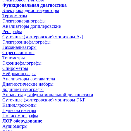
Функциональная диагностика
Электрокардиостимуляторы
Термометры
Электрокардиографы
Анализаторы допплеровские
Реографы
Суточные (холтеровские) мониторы АД
Электроэнцефалографы
Газоанализаторы
Стресс-системы
Тонометры
Эхоэнцефалографы
Спирометры
Нейромиографы
Анализаторы состава тела
Диагностические наборы
Бодиплетизмографы
Аппараты для функциональной диагностики
Суточные (холтеровские) мониторы ЭКГ
Капилляроскопы
Пульсоксиметры
Полисомнографы
ЛОР оборудование
Аудиометры