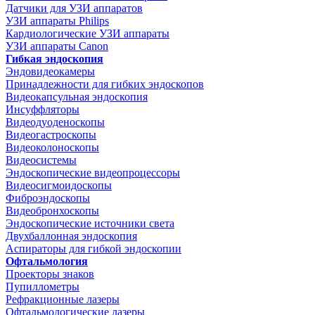
Датчики для УЗИ аппаратов
УЗИ аппараты Philips
Кардиологические УЗИ аппараты
УЗИ аппараты Canon
Гибкая эндоскопия
Эндовидеокамеры
Принадлежности для гибких эндоскопов
Видеокапсульная эндоскопия
Инсуффляторы
Видеодуоденоскопы
Видеогастроскопы
Видеоколоноскопы
Видеосистемы
Эндоскопические видеопроцессоры
Видеосигмоидоскопы
Фиброэндоскопы
Видеобронхоскопы
Эндоскопические источники света
Двухбаллонная эндоскопия
Аспираторы для гибкой эндоскопии
Офтальмология
Проекторы знаков
Пупиллометры
Рефракционные лазеры
Офтальмологические лазеры