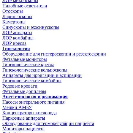
ЛОР микроскопы
Налобные осветители
Отоскопы
Ларингоскопы
Камертоны
Синускопы и эхосинускопы
ЛОР аппараты
ЛОР комбайны
ЛОР кресла
Гинекология
Оборудование для гистероскопии и резектоскопии
Фетальные мониторы
Гинекологические кресла
Гинекологические кольпоскопы
Аппараты для ирригации и аспирации
Гинекологические комбайны
Родовые кровати
Фетальные допплеры
Анестезиология и реанимация
Насосы энтерального питания
Мешки АМБУ
Концентраторы кислорода
Наркозные аппараты
Оборудование для терморегуляции пациента
Мониторы пациента