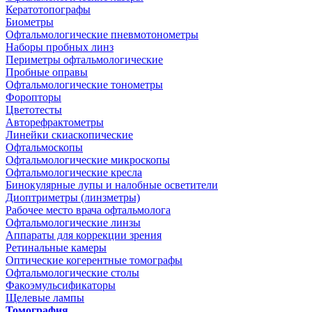
Кератотопографы
Биометры
Офтальмологические пневмотонометры
Наборы пробных линз
Периметры офтальмологические
Пробные оправы
Офтальмологические тонометры
Форопторы
Цветотесты
Авторефрактометры
Линейки скиаскопические
Офтальмоскопы
Офтальмологические микроскопы
Офтальмологические кресла
Бинокулярные лупы и налобные осветители
Диоптриметры (линзметры)
Рабочее место врача офтальмолога
Офтальмологические линзы
Аппараты для коррекции зрения
Ретинальные камеры
Оптические когерентные томографы
Офтальмологические столы
Факоэмульсификаторы
Щелевые лампы
Томография