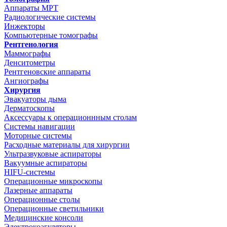
Аппараты МРТ
Радиологические системы
Инжекторы
Компьютерные томографы
Рентгенология
Маммографы
Денситометры
Рентгеновские аппараты
Ангиографы
Хирургия
Эвакуаторы дыма
Дерматоскопы
Аксессуары к операционнным столам
Системы навигации
Моторные системы
Расходные материалы для хирургии
Ультразвуковые аспираторы
Вакуумные аспираторы
HIFU-системы
Операционные микроскопы
Лазерные аппараты
Операционные столы
Операционные светильники
Медицинские консоли
Электрокоагуляторы