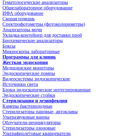
Гематологические анализаторы
Общелабораторное оборудование
ИФА оборудование
Скорая помощь
Спектрофотометры (фотоколориметры)
Анализаторы мочи
Укладка-контейнер для доставки проб
Биохимические анализаторы
Боксы
Микроскопы лабораторные
Программы для клиник
Жесткая эндоскопия
Медицинские мониторы
Эндоскопические помпы
Видеосистемы эндоскопические
Источники света
Блоки эндоскопические интегрированные
Эндоскопические стойки
Стерилизация и дезинфекция
Камеры бактерицидные
Стерилизаторы паровые, автоклавы
Ультразвуковые ванны
Облучатели-рециркуляторы
Стерилизаторы озоновые
Ультрафиолетовые кварцеватели