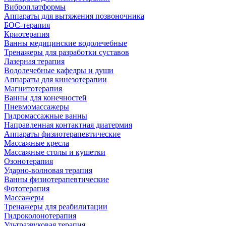
Виброплатформы
Аппараты для вытяжения позвоночника
БОС-терапия
Криотерапия
Ванны медицинские водолечебные
Тренажеры для разработки суставов
Лазерная терапия
Водолечебные кафедры и души
Аппараты для кинезотерапии
Магнитотерапия
Ванны для конечностей
Пневмомассажеры
Гидромассажные ванны
Направленная контактная диатермия
Аппараты физиотерапевтические
Массажные кресла
Массажные столы и кушетки
Озонотерапия
Ударно-волновая терапия
Ванны физиотерапевтические
Фототерапия
Массажеры
Тренажеры для реабилитации
Гидроколонотерапия
Ультразвуковая терапия