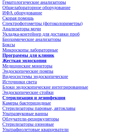
Гематологические анализаторы
Общелабораторное оборудование
ИФА оборудование
Скорая помощь
Спектрофотометры (фотоколориметры)
Анализаторы мочи
Укладка-контейнер для доставки проб
Биохимические анализаторы
Боксы
Микроскопы лабораторные
Программы для клиник
Жесткая эндоскопия
Медицинские мониторы
Эндоскопические помпы
Видеосистемы эндоскопические
Источники света
Блоки эндоскопические интегрированные
Эндоскопические стойки
Стерилизация и дезинфекция
Камеры бактерицидные
Стерилизаторы паровые, автоклавы
Ультразвуковые ванны
Облучатели-рециркуляторы
Стерилизаторы озоновые
Ультрафиолетовые кварцеватели