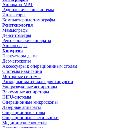
Аппараты МРТ
Радиологические системы
Инжекторы
Компьютерные томографы
Рентгенология
Маммографы
Денситометры
Рентгеновские аппараты
Ангиографы
Хирургия
Эвакуаторы дыма
Дерматоскопы
Аксессуары к операционнным столам
Системы навигации
Моторные системы
Расходные материалы для хирургии
Ультразвуковые аспираторы
Вакуумные аспираторы
HIFU-системы
Операционные микроскопы
Лазерные аппараты
Операционные столы
Операционные светильники
Медицинские консоли
Электрокоагуляторы