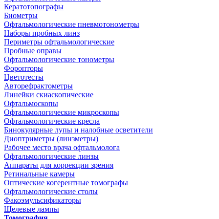
Кератотопографы
Биометры
Офтальмологические пневмотонометры
Наборы пробных линз
Периметры офтальмологические
Пробные оправы
Офтальмологические тонометры
Форопторы
Цветотесты
Авторефрактометры
Линейки скиаскопические
Офтальмоскопы
Офтальмологические микроскопы
Офтальмологические кресла
Бинокулярные лупы и налобные осветители
Диоптриметры (линзметры)
Рабочее место врача офтальмолога
Офтальмологические линзы
Аппараты для коррекции зрения
Ретинальные камеры
Оптические когерентные томографы
Офтальмологические столы
Факоэмульсификаторы
Щелевые лампы
Томография