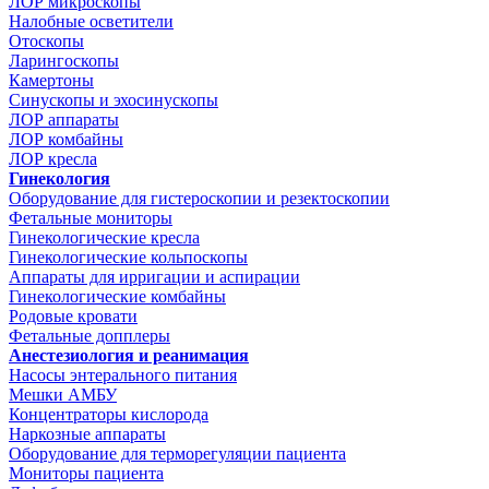
ЛОР микроскопы
Налобные осветители
Отоскопы
Ларингоскопы
Камертоны
Синускопы и эхосинускопы
ЛОР аппараты
ЛОР комбайны
ЛОР кресла
Гинекология
Оборудование для гистероскопии и резектоскопии
Фетальные мониторы
Гинекологические кресла
Гинекологические кольпоскопы
Аппараты для ирригации и аспирации
Гинекологические комбайны
Родовые кровати
Фетальные допплеры
Анестезиология и реанимация
Насосы энтерального питания
Мешки АМБУ
Концентраторы кислорода
Наркозные аппараты
Оборудование для терморегуляции пациента
Мониторы пациента