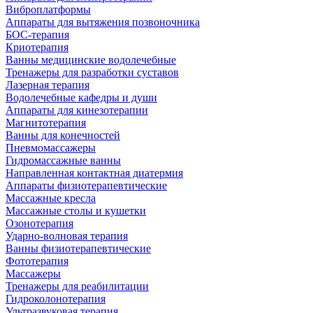
Виброплатформы
Аппараты для вытяжения позвоночника
БОС-терапия
Криотерапия
Ванны медицинские водолечебные
Тренажеры для разработки суставов
Лазерная терапия
Водолечебные кафедры и души
Аппараты для кинезотерапии
Магнитотерапия
Ванны для конечностей
Пневмомассажеры
Гидромассажные ванны
Направленная контактная диатермия
Аппараты физиотерапевтические
Массажные кресла
Массажные столы и кушетки
Озонотерапия
Ударно-волновая терапия
Ванны физиотерапевтические
Фототерапия
Массажеры
Тренажеры для реабилитации
Гидроколонотерапия
Ультразвуковая терапия