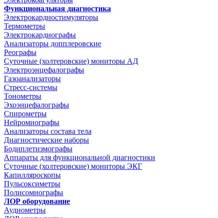
Функциональная диагностика
Электрокардиостимуляторы
Термометры
Электрокардиографы
Анализаторы допплеровские
Реографы
Суточные (холтеровские) мониторы АД
Электроэнцефалографы
Газоанализаторы
Стресс-системы
Тонометры
Эхоэнцефалографы
Спирометры
Нейромиографы
Анализаторы состава тела
Диагностические наборы
Бодиплетизмографы
Аппараты для функциональной диагностики
Суточные (холтеровские) мониторы ЭКГ
Капилляроскопы
Пульсоксиметры
Полисомнографы
ЛОР оборудование
Аудиометры