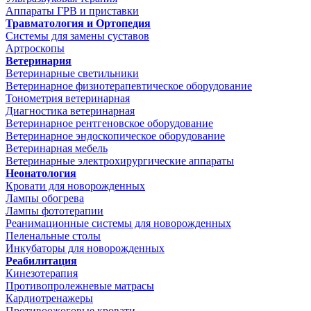
Аппараты ГРВ и приставки
Травматология и Ортопедия
Системы для замены суставов
Артроскопы
Ветеринария
Ветеринарные светильники
Ветеринарное физиотерапевтическое оборудование
Тонометрия ветеринарная
Диагностика ветеринарная
Ветеринарное рентгеновское оборудование
Ветеринарное эндоскопическое оборудование
Ветеринарная мебель
Ветеринарные электрохирургические аппараты
Неонатология
Кровати для новорожденных
Лампы обогрева
Лампы фототерапии
Реанимационные системы для новорожденных
Пеленальные столы
Инкубаторы для новорожденных
Реабилитация
Кинезотерапия
Противопролежневые матрасы
Кардиотренажеры
Противоожоговые кровати