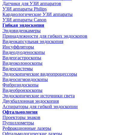
Датчики для УЗИ аппаратов
УЗИ аппараты Philips
Кардиологические УЗИ аппараты
УЗИ аппараты Canon
Гибкая эндоскопия
Эндовидеокамеры
Принадлежности для гибких эндоскопов
Видеокапсульная эндоскопия
Инсуффляторы
Видеодуоденоскопы
Видеогастроскопы
Видеоколоноскопы
Видеосистемы
Эндоскопические видеопроцессоры
Видеосигмоидоскопы
Фиброэндоскопы
Видеобронхоскопы
Эндоскопические источники света
Двухбаллонная эндоскопия
Аспираторы для гибкой эндоскопии
Офтальмология
Проекторы знаков
Пупиллометры
Рефракционные лазеры
Офтальмологические лазеры