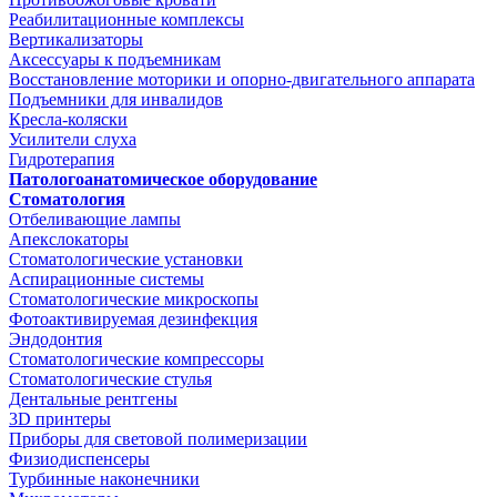
Реабилитационные комплексы
Вертикализаторы
Аксессуары к подъемникам
Восстановление моторики и опорно-двигательного аппарата
Подъемники для инвалидов
Кресла-коляски
Усилители слуха
Гидротерапия
Патологоанатомическое оборудование
Стоматология
Отбеливающие лампы
Апекслокаторы
Стоматологические установки
Аспирационные системы
Стоматологические микроскопы
Фотоактивируемая дезинфекция
Эндодонтия
Стоматологические компрессоры
Стоматологические стулья
Дентальные рентгены
3D принтеры
Приборы для световой полимеризации
Физиодиспенсеры
Турбинные наконечники