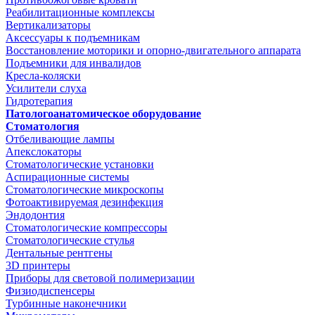
Реабилитационные комплексы
Вертикализаторы
Аксессуары к подъемникам
Восстановление моторики и опорно-двигательного аппарата
Подъемники для инвалидов
Кресла-коляски
Усилители слуха
Гидротерапия
Патологоанатомическое оборудование
Стоматология
Отбеливающие лампы
Апекслокаторы
Стоматологические установки
Аспирационные системы
Стоматологические микроскопы
Фотоактивируемая дезинфекция
Эндодонтия
Стоматологические компрессоры
Стоматологические стулья
Дентальные рентгены
3D принтеры
Приборы для световой полимеризации
Физиодиспенсеры
Турбинные наконечники