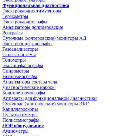
Функциональная диагностика
Электрокардиостимуляторы
Термометры
Электрокардиографы
Анализаторы допплеровские
Реографы
Суточные (холтеровские) мониторы АД
Электроэнцефалографы
Газоанализаторы
Стресс-системы
Тонометры
Эхоэнцефалографы
Спирометры
Нейромиографы
Анализаторы состава тела
Диагностические наборы
Бодиплетизмографы
Аппараты для функциональной диагностики
Суточные (холтеровские) мониторы ЭКГ
Капилляроскопы
Пульсоксиметры
Полисомнографы
ЛОР оборудование
Аудиометры