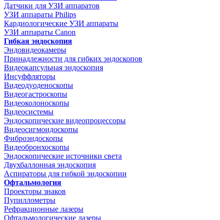
Датчики для УЗИ аппаратов
УЗИ аппараты Philips
Кардиологические УЗИ аппараты
УЗИ аппараты Canon
Гибкая эндоскопия
Эндовидеокамеры
Принадлежности для гибких эндоскопов
Видеокапсульная эндоскопия
Инсуффляторы
Видеодуоденоскопы
Видеогастроскопы
Видеоколоноскопы
Видеосистемы
Эндоскопические видеопроцессоры
Видеосигмоидоскопы
Фиброэндоскопы
Видеобронхоскопы
Эндоскопические источники света
Двухбаллонная эндоскопия
Аспираторы для гибкой эндоскопии
Офтальмология
Проекторы знаков
Пупиллометры
Рефракционные лазеры
Офтальмологические лазеры