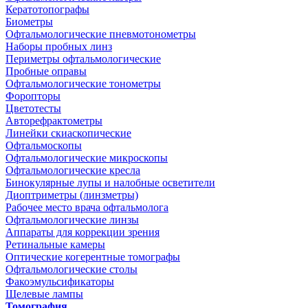
Кератотопографы
Биометры
Офтальмологические пневмотонометры
Наборы пробных линз
Периметры офтальмологические
Пробные оправы
Офтальмологические тонометры
Форопторы
Цветотесты
Авторефрактометры
Линейки скиаскопические
Офтальмоскопы
Офтальмологические микроскопы
Офтальмологические кресла
Бинокулярные лупы и налобные осветители
Диоптриметры (линзметры)
Рабочее место врача офтальмолога
Офтальмологические линзы
Аппараты для коррекции зрения
Ретинальные камеры
Оптические когерентные томографы
Офтальмологические столы
Факоэмульсификаторы
Щелевые лампы
Томография