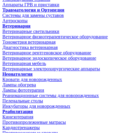
Аппараты ГРВ и приставки
Травматология и Ортопедия
Системы для замены суставов
Артроскопы
Ветеринария
Ветеринарные светильники
Ветеринарное физиотерапевтическое оборудование
Тонометрия ветеринарная
Диагностика ветеринарная
Ветеринарное рентгеновское оборудование
Ветеринарное эндоскопическое оборудование
Ветеринарная мебель
Ветеринарные электрохирургические аппараты
Неонатология
Кровати для новорожденных
Лампы обогрева
Лампы фототерапии
Реанимационные системы для новорожденных
Пеленальные столы
Инкубаторы для новорожденных
Реабилитация
Кинезотерапия
Противопролежневые матрасы
Кардиотренажеры
Противоожоговые кровати