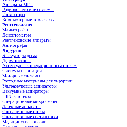
Аппараты МРТ
Радиологические системы
Инжекторы
Компьютерные томографы
Рентгенология
Маммографы
Денситометры
Рентгеновские аппараты
Ангиографы
Хирургия
Эвакуаторы дыма
Дерматоскопы
Аксессуары к операционнным столам
Системы навигации
Моторные системы
Расходные материалы для хирургии
Ультразвуковые аспираторы
Вакуумные аспираторы
HIFU-системы
Операционные микроскопы
Лазерные аппараты
Операционные столы
Операционные светильники
Медицинские консоли
Электрокоагуляторы