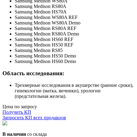
Samsung Medison WS80A
Samsung Medison RS80A
Samsung Medison HS70A
Samsung Medison WS80A REF
Samsung Medison WS80A Demo
Samsung Medison RS80A REF
Samsung Medison RS80A Demo
Samsung Medison HS60 REF
Samsung Medison HS50 REF
Samsung Medison RS85
Samsung Medison HS50 Demo
Samsung Medison HS60 Demo
Область исследования:
Трехмерные исследования в акушерстве (ранние сроки),
гинекологии (матка, яичники), урологии
(предстательная железа).
Цена по запросу
Получить КП
Запросить КП всех продавцов
В наличии
со склада