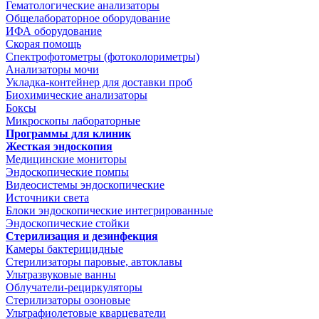
Гематологические анализаторы
Общелабораторное оборудование
ИФА оборудование
Скорая помощь
Спектрофотометры (фотоколориметры)
Анализаторы мочи
Укладка-контейнер для доставки проб
Биохимические анализаторы
Боксы
Микроскопы лабораторные
Программы для клиник
Жесткая эндоскопия
Медицинские мониторы
Эндоскопические помпы
Видеосистемы эндоскопические
Источники света
Блоки эндоскопические интегрированные
Эндоскопические стойки
Стерилизация и дезинфекция
Камеры бактерицидные
Стерилизаторы паровые, автоклавы
Ультразвуковые ванны
Облучатели-рециркуляторы
Стерилизаторы озоновые
Ультрафиолетовые кварцеватели