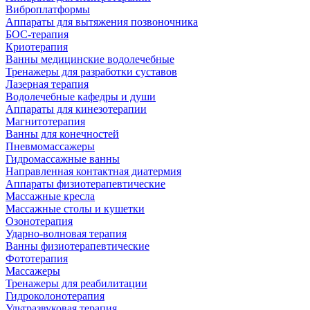
Виброплатформы
Аппараты для вытяжения позвоночника
БОС-терапия
Криотерапия
Ванны медицинские водолечебные
Тренажеры для разработки суставов
Лазерная терапия
Водолечебные кафедры и души
Аппараты для кинезотерапии
Магнитотерапия
Ванны для конечностей
Пневмомассажеры
Гидромассажные ванны
Направленная контактная диатермия
Аппараты физиотерапевтические
Массажные кресла
Массажные столы и кушетки
Озонотерапия
Ударно-волновая терапия
Ванны физиотерапевтические
Фототерапия
Массажеры
Тренажеры для реабилитации
Гидроколонотерапия
Ультразвуковая терапия