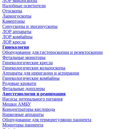
ЛОР микроскопы
Налобные осветители
Отоскопы
Ларингоскопы
Камертоны
Синускопы и эхосинускопы
ЛОР аппараты
ЛОР комбайны
ЛОР кресла
Гинекология
Оборудование для гистероскопии и резектоскопии
Фетальные мониторы
Гинекологические кресла
Гинекологические кольпоскопы
Аппараты для ирригации и аспирации
Гинекологические комбайны
Родовые кровати
Фетальные допплеры
Анестезиология и реанимация
Насосы энтерального питания
Мешки АМБУ
Концентраторы кислорода
Наркозные аппараты
Оборудование для терморегуляции пациента
Мониторы пациента