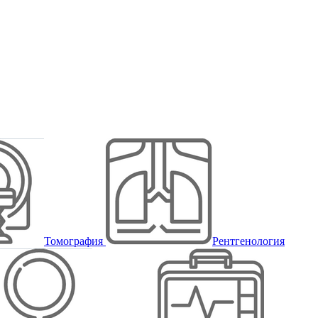
Томография
Рентгенология