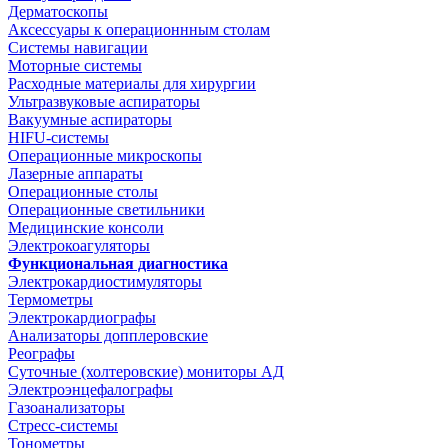
Дерматоскопы
Аксессуары к операционнным столам
Системы навигации
Моторные системы
Расходные материалы для хирургии
Ультразвуковые аспираторы
Вакуумные аспираторы
HIFU-системы
Операционные микроскопы
Лазерные аппараты
Операционные столы
Операционные светильники
Медицинские консоли
Электрокоагуляторы
Функциональная диагностика
Электрокардиостимуляторы
Термометры
Электрокардиографы
Анализаторы допплеровские
Реографы
Суточные (холтеровские) мониторы АД
Электроэнцефалографы
Газоанализаторы
Стресс-системы
Тонометры