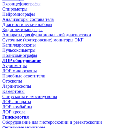
Эхоэнцефалографы
Спирометры
Нейромиографы
Анализаторы состава тела
Диагностические наборы
Бодиплетизмографы
Аппараты для функциональной диагностики
Суточные (холтеровские) мониторы ЭКГ
Капилляроскопы
Пульсоксиметры
Полисомнографы
ЛОР оборудование
Аудиометры
ЛОР микроскопы
Налобные осветители
Отоскопы
Ларингоскопы
Камертоны
Синускопы и эхосинускопы
ЛОР аппараты
ЛОР комбайны
ЛОР кресла
Гинекология
Оборудование для гистероскопии и резектоскопии
Фетальные мониторы