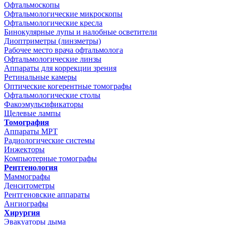
Офтальмоскопы
Офтальмологические микроскопы
Офтальмологические кресла
Бинокулярные лупы и налобные осветители
Диоптриметры (линзметры)
Рабочее место врача офтальмолога
Офтальмологические линзы
Аппараты для коррекции зрения
Ретинальные камеры
Оптические когерентные томографы
Офтальмологические столы
Факоэмульсификаторы
Щелевые лампы
Томография
Аппараты МРТ
Радиологические системы
Инжекторы
Компьютерные томографы
Рентгенология
Маммографы
Денситометры
Рентгеновские аппараты
Ангиографы
Хирургия
Эвакуаторы дыма