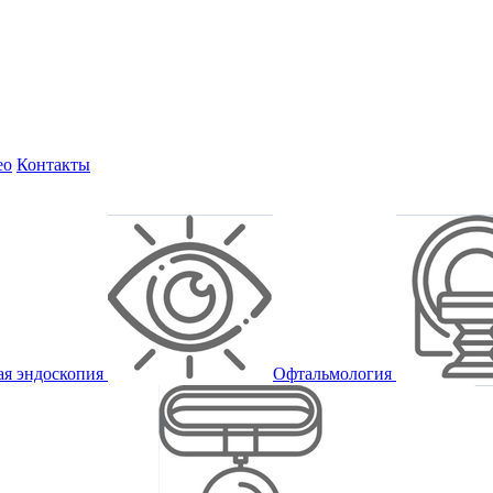
ео
Контакты
ая эндоскопия
Офтальмология