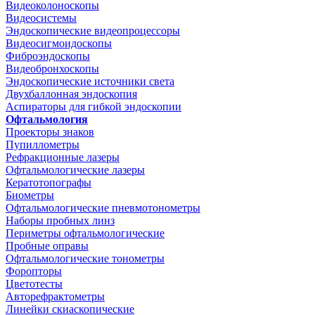
Видеоколоноскопы
Видеосистемы
Эндоскопические видеопроцессоры
Видеосигмоидоскопы
Фиброэндоскопы
Видеобронхоскопы
Эндоскопические источники света
Двухбаллонная эндоскопия
Аспираторы для гибкой эндоскопии
Офтальмология
Проекторы знаков
Пупиллометры
Рефракционные лазеры
Офтальмологические лазеры
Кератотопографы
Биометры
Офтальмологические пневмотонометры
Наборы пробных линз
Периметры офтальмологические
Пробные оправы
Офтальмологические тонометры
Форопторы
Цветотесты
Авторефрактометры
Линейки скиаскопические