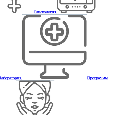
Гинекология
Лаборатория
Программы