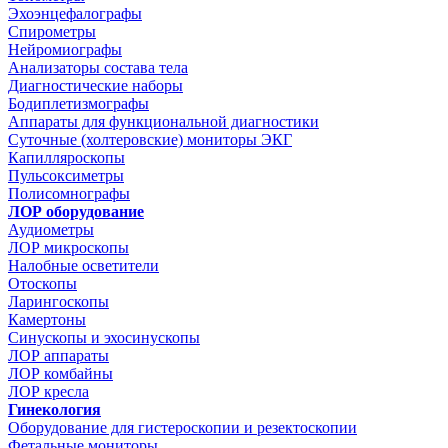
Эхоэнцефалографы
Спирометры
Нейромиографы
Анализаторы состава тела
Диагностические наборы
Бодиплетизмографы
Аппараты для функциональной диагностики
Суточные (холтеровские) мониторы ЭКГ
Капилляроскопы
Пульсоксиметры
Полисомнографы
ЛОР оборудование
Аудиометры
ЛОР микроскопы
Налобные осветители
Отоскопы
Ларингоскопы
Камертоны
Синускопы и эхосинускопы
ЛОР аппараты
ЛОР комбайны
ЛОР кресла
Гинекология
Оборудование для гистероскопии и резектоскопии
Фетальные мониторы