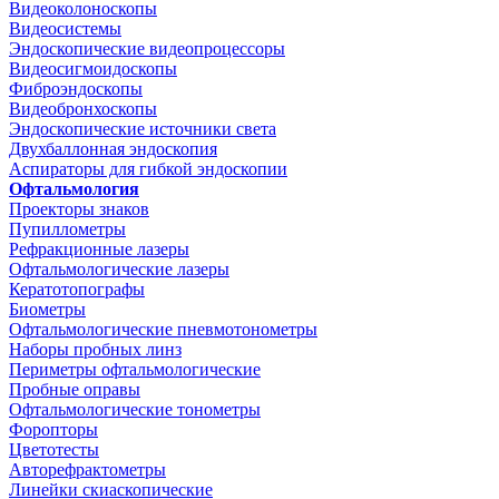
Видеоколоноскопы
Видеосистемы
Эндоскопические видеопроцессоры
Видеосигмоидоскопы
Фиброэндоскопы
Видеобронхоскопы
Эндоскопические источники света
Двухбаллонная эндоскопия
Аспираторы для гибкой эндоскопии
Офтальмология
Проекторы знаков
Пупиллометры
Рефракционные лазеры
Офтальмологические лазеры
Кератотопографы
Биометры
Офтальмологические пневмотонометры
Наборы пробных линз
Периметры офтальмологические
Пробные оправы
Офтальмологические тонометры
Форопторы
Цветотесты
Авторефрактометры
Линейки скиаскопические