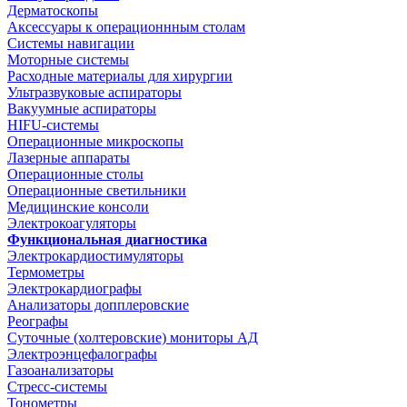
Дерматоскопы
Аксессуары к операционнным столам
Системы навигации
Моторные системы
Расходные материалы для хирургии
Ультразвуковые аспираторы
Вакуумные аспираторы
HIFU-системы
Операционные микроскопы
Лазерные аппараты
Операционные столы
Операционные светильники
Медицинские консоли
Электрокоагуляторы
Функциональная диагностика
Электрокардиостимуляторы
Термометры
Электрокардиографы
Анализаторы допплеровские
Реографы
Суточные (холтеровские) мониторы АД
Электроэнцефалографы
Газоанализаторы
Стресс-системы
Тонометры