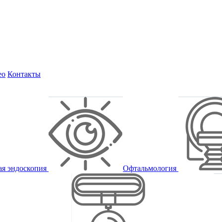
ео
Контакты
ая эндоскопия
Офтальмология