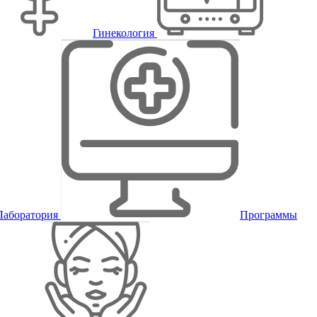
Гинекология
Лаборатория
Программы