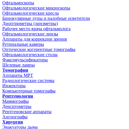
Офтальмоскопы
Офтальмологические микроскопы
Офтальмологические кресла
Бинокулярные лупы и налобные осветители
Диоптриметры (линзметры)
Рабочее место врача офтальмолога
Офтальмологические линзы
Аппараты для коррекции зрения
Ретинальные камеры
Оптические когерентные томографы
Офтальмологические столы
Факоэмульсификаторы
Щелевые лампы
Томография
Аппараты МРТ
Радиологические системы
Инжекторы
Компьютерные томографы
Рентгенология
Маммографы
Денситометры
Рентгеновские аппараты
Ангиографы
Хирургия
Эвакуаторы дыма