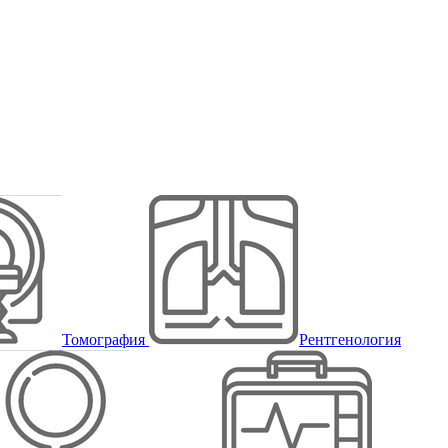
Томография
Рентгенология