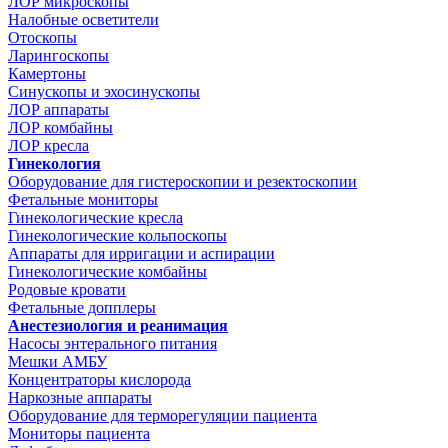
ЛОР микроскопы
Налобные осветители
Отоскопы
Ларингоскопы
Камертоны
Синускопы и эхосинускопы
ЛОР аппараты
ЛОР комбайны
ЛОР кресла
Гинекология
Оборудование для гистероскопии и резектоскопии
Фетальные мониторы
Гинекологические кресла
Гинекологические кольпоскопы
Аппараты для ирригации и аспирации
Гинекологические комбайны
Родовые кровати
Фетальные допплеры
Анестезиология и реанимация
Насосы энтерального питания
Мешки АМБУ
Концентраторы кислорода
Наркозные аппараты
Оборудование для терморегуляции пациента
Мониторы пациента