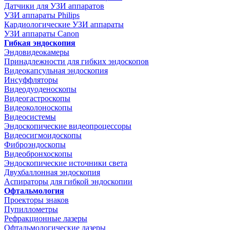
Датчики для УЗИ аппаратов
УЗИ аппараты Philips
Кардиологические УЗИ аппараты
УЗИ аппараты Canon
Гибкая эндоскопия
Эндовидеокамеры
Принадлежности для гибких эндоскопов
Видеокапсульная эндоскопия
Инсуффляторы
Видеодуоденоскопы
Видеогастроскопы
Видеоколоноскопы
Видеосистемы
Эндоскопические видеопроцессоры
Видеосигмоидоскопы
Фиброэндоскопы
Видеобронхоскопы
Эндоскопические источники света
Двухбаллонная эндоскопия
Аспираторы для гибкой эндоскопии
Офтальмология
Проекторы знаков
Пупиллометры
Рефракционные лазеры
Офтальмологические лазеры