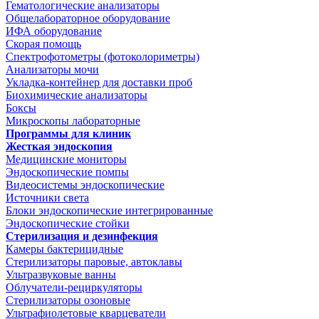
Гематологические анализаторы
Общелабораторное оборудование
ИФА оборудование
Скорая помощь
Спектрофотометры (фотоколориметры)
Анализаторы мочи
Укладка-контейнер для доставки проб
Биохимические анализаторы
Боксы
Микроскопы лабораторные
Программы для клиник
Жесткая эндоскопия
Медицинские мониторы
Эндоскопические помпы
Видеосистемы эндоскопические
Источники света
Блоки эндоскопические интегрированные
Эндоскопические стойки
Стерилизация и дезинфекция
Камеры бактерицидные
Стерилизаторы паровые, автоклавы
Ультразвуковые ванны
Облучатели-рециркуляторы
Стерилизаторы озоновые
Ультрафиолетовые кварцеватели