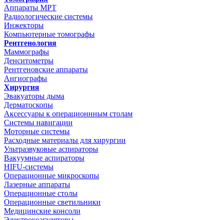
Аппараты МРТ
Радиологические системы
Инжекторы
Компьютерные томографы
Рентгенология
Маммографы
Денситометры
Рентгеновские аппараты
Ангиографы
Хирургия
Эвакуаторы дыма
Дерматоскопы
Аксессуары к операционнным столам
Системы навигации
Моторные системы
Расходные материалы для хирургии
Ультразвуковые аспираторы
Вакуумные аспираторы
HIFU-системы
Операционные микроскопы
Лазерные аппараты
Операционные столы
Операционные светильники
Медицинские консоли
Электрокоагуляторы