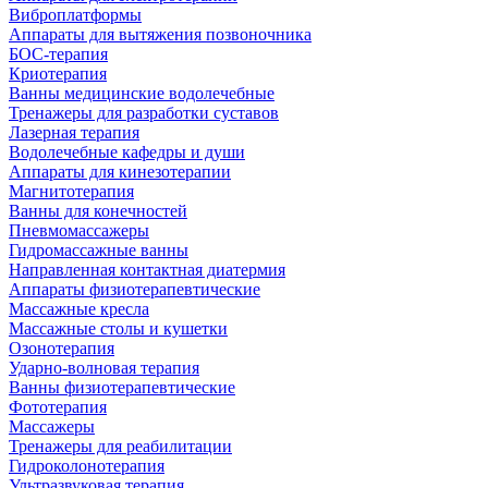
Виброплатформы
Аппараты для вытяжения позвоночника
БОС-терапия
Криотерапия
Ванны медицинские водолечебные
Тренажеры для разработки суставов
Лазерная терапия
Водолечебные кафедры и души
Аппараты для кинезотерапии
Магнитотерапия
Ванны для конечностей
Пневмомассажеры
Гидромассажные ванны
Направленная контактная диатермия
Аппараты физиотерапевтические
Массажные кресла
Массажные столы и кушетки
Озонотерапия
Ударно-волновая терапия
Ванны физиотерапевтические
Фототерапия
Массажеры
Тренажеры для реабилитации
Гидроколонотерапия
Ультразвуковая терапия