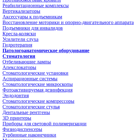
Реабилитационные комплексы
Вертикализаторы
Аксессуары к подъемникам
Восстановление моторики и опорно-двигательного аппарата
Подъемники для инвалидов
Кресла-коляски
Усилители слуха
Гидротерапия
Патологоанатомическое оборудование
Стоматология
Отбеливающие лампы
Апекслокаторы
Стоматологические установки
Аспирационные системы
Стоматологические микроскопы
Фотоактивируемая дезинфекция
Эндодонтия
Стоматологические компрессоры
Стоматологические стулья
Дентальные рентгены
3D принтеры
Приборы для световой полимеризации
Физиодиспенсеры
Турбинные наконечники