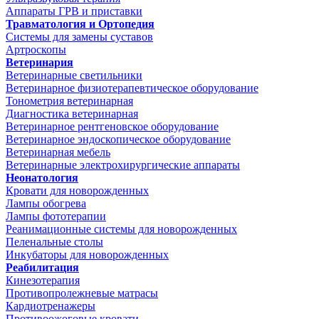
Аппараты ГРВ и приставки
Травматология и Ортопедия
Системы для замены суставов
Артроскопы
Ветеринария
Ветеринарные светильники
Ветеринарное физиотерапевтическое оборудование
Тонометрия ветеринарная
Диагностика ветеринарная
Ветеринарное рентгеновское оборудование
Ветеринарное эндоскопическое оборудование
Ветеринарная мебель
Ветеринарные электрохирургические аппараты
Неонатология
Кровати для новорожденных
Лампы обогрева
Лампы фототерапии
Реанимационные системы для новорожденных
Пеленальные столы
Инкубаторы для новорожденных
Реабилитация
Кинезотерапия
Противопролежневые матрасы
Кардиотренажеры
Противоожоговые кровати