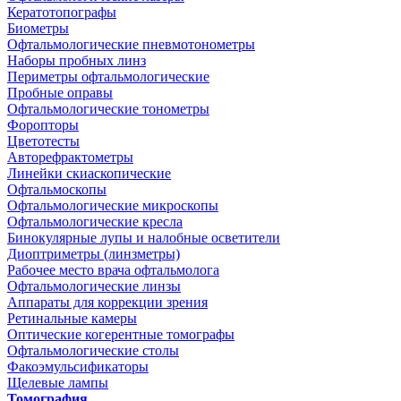
Кератотопографы
Биометры
Офтальмологические пневмотонометры
Наборы пробных линз
Периметры офтальмологические
Пробные оправы
Офтальмологические тонометры
Форопторы
Цветотесты
Авторефрактометры
Линейки скиаскопические
Офтальмоскопы
Офтальмологические микроскопы
Офтальмологические кресла
Бинокулярные лупы и налобные осветители
Диоптриметры (линзметры)
Рабочее место врача офтальмолога
Офтальмологические линзы
Аппараты для коррекции зрения
Ретинальные камеры
Оптические когерентные томографы
Офтальмологические столы
Факоэмульсификаторы
Щелевые лампы
Томография