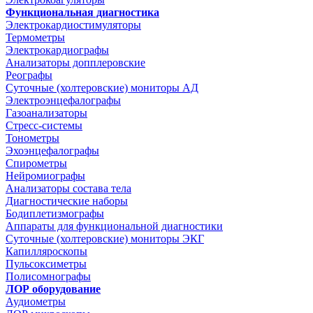
Функциональная диагностика
Электрокардиостимуляторы
Термометры
Электрокардиографы
Анализаторы допплеровские
Реографы
Суточные (холтеровские) мониторы АД
Электроэнцефалографы
Газоанализаторы
Стресс-системы
Тонометры
Эхоэнцефалографы
Спирометры
Нейромиографы
Анализаторы состава тела
Диагностические наборы
Бодиплетизмографы
Аппараты для функциональной диагностики
Суточные (холтеровские) мониторы ЭКГ
Капилляроскопы
Пульсоксиметры
Полисомнографы
ЛОР оборудование
Аудиометры