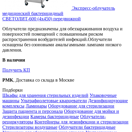
Экспресс-облучатель
медицинский бактерицидный
СВЕТОЛИТ-600 (4х450) передвижной
Облучатели предназначены для обеззараживания воздуха и
поверхностей помещений с повышенным риском
распространения возбудителей инфекций.Облучатели
оснащены без озоновыми амальгамными лампами низкого
давления.
В наличии
Получить КП
РМК
, Доставка со склада в Москве
Подборки
Шкафы для хранения стерильных изделий
Упаковочные
машины
Ультрафиолетовые кварцеватели
Дезинфицирующие
комплексы
Ламинары
Оборудование для стерилизации
Защита пациента и персонала
Оборудование для мойки и
дезинфекции
Камеры бактерицидные
Облучатели-
рециркуляторы
Контейнеры для дезинфекции и стерилизации
Стерилизаторы воздушные
Облучатели бактерицидные