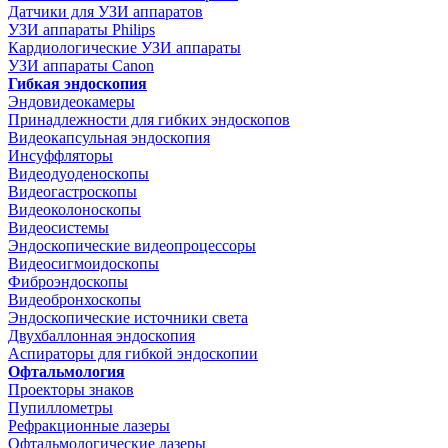
Датчики для УЗИ аппаратов
УЗИ аппараты Philips
Кардиологические УЗИ аппараты
УЗИ аппараты Canon
Гибкая эндоскопия
Эндовидеокамеры
Принадлежности для гибких эндоскопов
Видеокапсульная эндоскопия
Инсуффляторы
Видеодуоденоскопы
Видеогастроскопы
Видеоколоноскопы
Видеосистемы
Эндоскопические видеопроцессоры
Видеосигмоидоскопы
Фиброэндоскопы
Видеобронхоскопы
Эндоскопические источники света
Двухбаллонная эндоскопия
Аспираторы для гибкой эндоскопии
Офтальмология
Проекторы знаков
Пупиллометры
Рефракционные лазеры
Офтальмологические лазеры