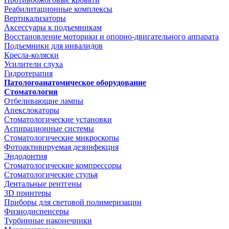
Реабилитационные комплексы
Вертикализаторы
Аксессуары к подъемникам
Восстановление моторики и опорно-двигательного аппарата
Подъемники для инвалидов
Кресла-коляски
Усилители слуха
Гидротерапия
Патологоанатомическое оборудование
Стоматология
Отбеливающие лампы
Апекслокаторы
Стоматологические установки
Аспирационные системы
Стоматологические микроскопы
Фотоактивируемая дезинфекция
Эндодонтия
Стоматологические компрессоры
Стоматологические стулья
Дентальные рентгены
3D принтеры
Приборы для световой полимеризации
Физиодиспенсеры
Турбинные наконечники