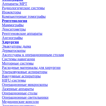
Аппараты МРТ
Радиологические системы
Инжекторы
Компьютерные томографы
Рентгенология
Маммографы
Денситометры
Рентгеновские аппараты
Ангиографы
Хирургия
Эвакуаторы дыма
Дерматоскопы
Аксессуары к операционнным столам
Системы навигации
Моторные системы
Расходные материалы для хирургии
Ультразвуковые аспираторы
Вакуумные аспираторы
HIFU-системы
Операционные микроскопы
Лазерные аппараты
Операционные столы
Операционные светильники
Медицинские консоли
Электрокоагуляторы