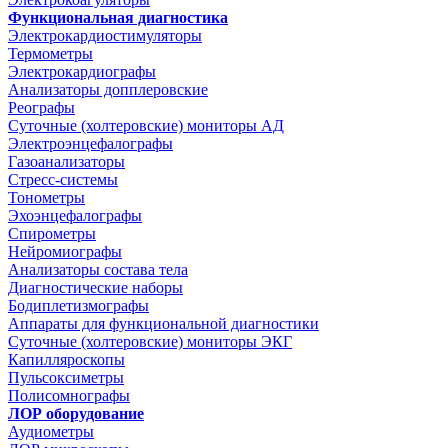
Функциональная диагностика
Электрокардиостимуляторы
Термометры
Электрокардиографы
Анализаторы допплеровские
Реографы
Суточные (холтеровские) мониторы АД
Электроэнцефалографы
Газоанализаторы
Стресс-системы
Тонометры
Эхоэнцефалографы
Спирометры
Нейромиографы
Анализаторы состава тела
Диагностические наборы
Бодиплетизмографы
Аппараты для функциональной диагностики
Суточные (холтеровские) мониторы ЭКГ
Капилляроскопы
Пульсоксиметры
Полисомнографы
ЛОР оборудование
Аудиометры