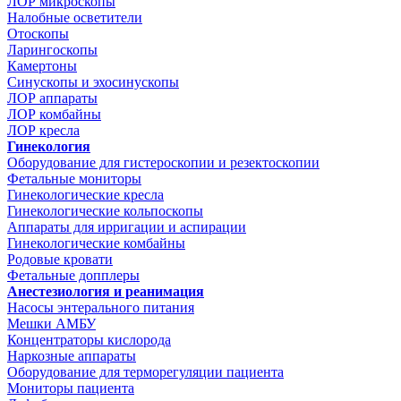
ЛОР микроскопы
Налобные осветители
Отоскопы
Ларингоскопы
Камертоны
Синускопы и эхосинускопы
ЛОР аппараты
ЛОР комбайны
ЛОР кресла
Гинекология
Оборудование для гистероскопии и резектоскопии
Фетальные мониторы
Гинекологические кресла
Гинекологические кольпоскопы
Аппараты для ирригации и аспирации
Гинекологические комбайны
Родовые кровати
Фетальные допплеры
Анестезиология и реанимация
Насосы энтерального питания
Мешки АМБУ
Концентраторы кислорода
Наркозные аппараты
Оборудование для терморегуляции пациента
Мониторы пациента