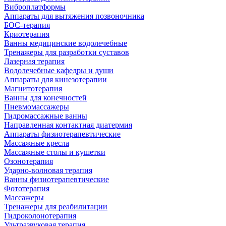
Виброплатформы
Аппараты для вытяжения позвоночника
БОС-терапия
Криотерапия
Ванны медицинские водолечебные
Тренажеры для разработки суставов
Лазерная терапия
Водолечебные кафедры и души
Аппараты для кинезотерапии
Магнитотерапия
Ванны для конечностей
Пневмомассажеры
Гидромассажные ванны
Направленная контактная диатермия
Аппараты физиотерапевтические
Массажные кресла
Массажные столы и кушетки
Озонотерапия
Ударно-волновая терапия
Ванны физиотерапевтические
Фототерапия
Массажеры
Тренажеры для реабилитации
Гидроколонотерапия
Ультразвуковая терапия