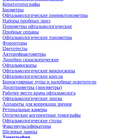
Кератотопографы
Биометры
Офтальмологические пневмотонометры
Наборы пробных линз
Периметры офтальмологические
Пробные оправы
Офтальмологические тонометры
Форопторы
Цветотесты
Авторефрактометры
Линейки скиаскопические
Офтальмоскопы
Офтальмологические микроскопы
Офтальмологические кресла
Бинокулярные лупы и налобные осветители
Диоптриметры (линзметры)
Рабочее место врача офтальмолога
Офтальмологические линзы
Аппараты для коррекции зрения
Ретинальные камеры
Оптические когерентные томографы
Офтальмологические столы
Факоэмульсификаторы
Щелевые лампы
Томография