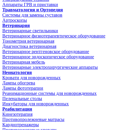
Аппараты ГРВ и приставки
Травматология и Ортопедия
Системы для замены суставов
Артроскопы
Ветеринария
Ветеринарные светильники
Ветеринарное физиотерапевтическое оборудование
Тонометрия ветеринарная
Диагностика ветеринарная
Ветеринарное рентгеновское оборудование
Ветеринарное эндоскопическое оборудование
Ветеринарная мебель
Ветеринарные электрохирургические аппараты
Неонатология
Кровати для новорожденных
Лампы обогрева
Лампы фототерапии
Реанимационные системы для новорожденных
Пеленальные столы
Инкубаторы для новорожденных
Реабилитация
Кинезотерапия
Противопролежневые матрасы
Кардиотренажеры
Противоожоговые кровати