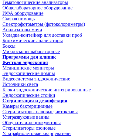
Гематологические анализаторы
Общелабораторное оборудование
ИФА оборудование
Скорая помощь
Спектрофотометры (фотоколориметры)
Анализаторы мочи
Укладка-контейнер для доставки проб
Биохимические анализаторы
Боксы
Микроскопы лабораторные
Программы для клиник
Жесткая эндоскопия
Медицинские мониторы
Эндоскопические помпы
Видеосистемы эндоскопические
Источники света
Блоки эндоскопические интегрированные
Эндоскопические стойки
Стерилизация и дезинфекция
Камеры бактерицидные
Стерилизаторы паровые, автоклавы
Ультразвуковые ванны
Облучатели-рециркуляторы
Стерилизаторы озоновые
Ультрафиолетовые кварцеватели