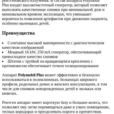
рентгеновского излучения. В состав аппарата Polymobil
Plus входит высокочастотный генератор, который позволяет
выполнять качественные снимки при минимальной дозе и
минимальном времени экспозиции, что уменьшает
вероятность появления артефактов при движении пациента,
особенно маленьких детей.
Преимущества
Сочетание высокой маневренности с диагностическим
качеством изображений
Мощный 16 kW, 250 mA генератор, обеспечивающий
превосходное качество снимков
Штатив с трубкой на вращающемся креплении с
противовесом обеспечивает точное позиционирование
Аппарат
Polymobil Plus
может эффективно и безопасно
использоваться в поликлиниках, больницах широкого
профиля, родильных домах и женских консультациях, в том
числе для снимков новорожденных детей в люльках или
кювезах.
Рентген аппарат имеет короткую базу и большие колеса, что
позволяет ему легко перемещаться даже в узких помещениях,
тесных коридорах и преодолевать пороги и препятствия.