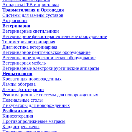
Аппараты ГРВ и приставки
Травматология и Ортопедия
Системы для замены суставов
Артроскопы
Ветеринария
Ветеринарные светильники
Ветеринарное физиотерапевтическое оборудование
Тонометрия ветеринарная
Диагностика ветеринарная
Ветеринарное рентгеновское оборудование
Ветеринарное эндоскопическое оборудование
Ветеринарная мебель
Ветеринарные электрохирургические аппараты
Неонатология
Кровати для новорожденных
Лампы обогрева
Лампы фототерапии
Реанимационные системы для новорожденных
Пеленальные столы
Инкубаторы для новорожденных
Реабилитация
Кинезотерапия
Противопролежневые матрасы
Кардиотренажеры
Противоожоговые кровати