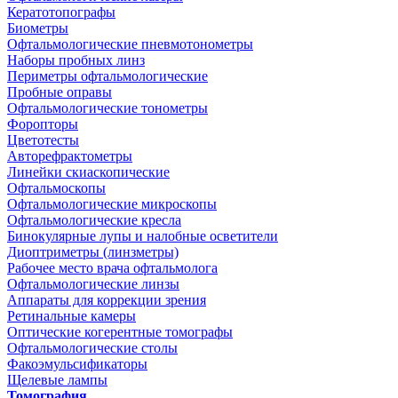
Кератотопографы
Биометры
Офтальмологические пневмотонометры
Наборы пробных линз
Периметры офтальмологические
Пробные оправы
Офтальмологические тонометры
Форопторы
Цветотесты
Авторефрактометры
Линейки скиаскопические
Офтальмоскопы
Офтальмологические микроскопы
Офтальмологические кресла
Бинокулярные лупы и налобные осветители
Диоптриметры (линзметры)
Рабочее место врача офтальмолога
Офтальмологические линзы
Аппараты для коррекции зрения
Ретинальные камеры
Оптические когерентные томографы
Офтальмологические столы
Факоэмульсификаторы
Щелевые лампы
Томография