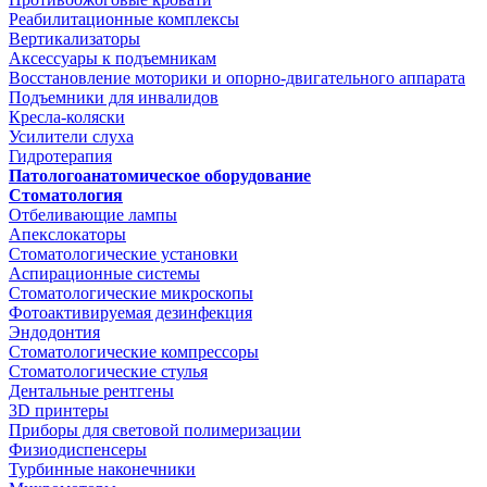
Реабилитационные комплексы
Вертикализаторы
Аксессуары к подъемникам
Восстановление моторики и опорно-двигательного аппарата
Подъемники для инвалидов
Кресла-коляски
Усилители слуха
Гидротерапия
Патологоанатомическое оборудование
Стоматология
Отбеливающие лампы
Апекслокаторы
Стоматологические установки
Аспирационные системы
Стоматологические микроскопы
Фотоактивируемая дезинфекция
Эндодонтия
Стоматологические компрессоры
Стоматологические стулья
Дентальные рентгены
3D принтеры
Приборы для световой полимеризации
Физиодиспенсеры
Турбинные наконечники