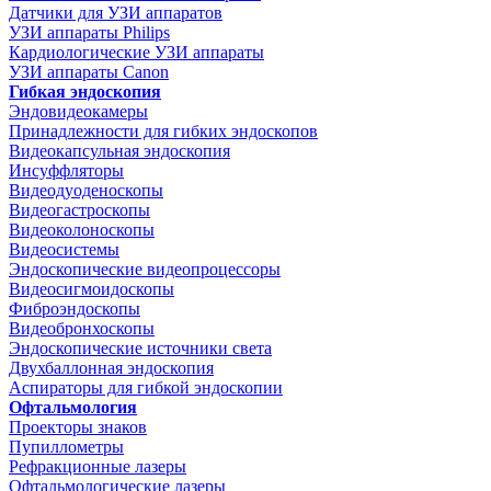
Датчики для УЗИ аппаратов
УЗИ аппараты Philips
Кардиологические УЗИ аппараты
УЗИ аппараты Canon
Гибкая эндоскопия
Эндовидеокамеры
Принадлежности для гибких эндоскопов
Видеокапсульная эндоскопия
Инсуффляторы
Видеодуоденоскопы
Видеогастроскопы
Видеоколоноскопы
Видеосистемы
Эндоскопические видеопроцессоры
Видеосигмоидоскопы
Фиброэндоскопы
Видеобронхоскопы
Эндоскопические источники света
Двухбаллонная эндоскопия
Аспираторы для гибкой эндоскопии
Офтальмология
Проекторы знаков
Пупиллометры
Рефракционные лазеры
Офтальмологические лазеры