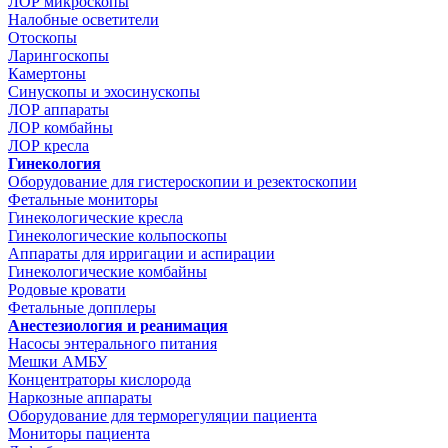
ЛОР микроскопы
Налобные осветители
Отоскопы
Ларингоскопы
Камертоны
Синускопы и эхосинускопы
ЛОР аппараты
ЛОР комбайны
ЛОР кресла
Гинекология
Оборудование для гистероскопии и резектоскопии
Фетальные мониторы
Гинекологические кресла
Гинекологические кольпоскопы
Аппараты для ирригации и аспирации
Гинекологические комбайны
Родовые кровати
Фетальные допплеры
Анестезиология и реанимация
Насосы энтерального питания
Мешки АМБУ
Концентраторы кислорода
Наркозные аппараты
Оборудование для терморегуляции пациента
Мониторы пациента