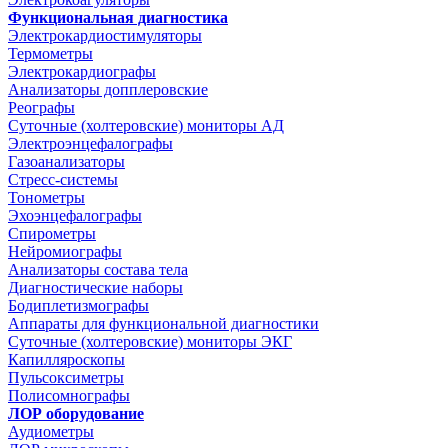
Функциональная диагностика
Электрокардиостимуляторы
Термометры
Электрокардиографы
Анализаторы допплеровские
Реографы
Суточные (холтеровские) мониторы АД
Электроэнцефалографы
Газоанализаторы
Стресс-системы
Тонометры
Эхоэнцефалографы
Спирометры
Нейромиографы
Анализаторы состава тела
Диагностические наборы
Бодиплетизмографы
Аппараты для функциональной диагностики
Суточные (холтеровские) мониторы ЭКГ
Капилляроскопы
Пульсоксиметры
Полисомнографы
ЛОР оборудование
Аудиометры