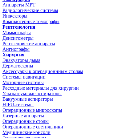
Аппараты МРТ
Радиологические системы
Инжекторы
Компьютерные томографы
Рентгенология
Маммографы
Денситометры
Рентгеновские аппараты
Ангиографы
Хирургия
Эвакуаторы дыма
Дерматоскопы
Аксессуары к операционнным столам
Системы навигации
Моторные системы
Расходные материалы для хирургии
Ультразвуковые аспираторы
Вакуумные аспираторы
HIFU-системы
Операционные микроскопы
Лазерные аппараты
Операционные столы
Операционные светильники
Медицинские консоли
Электрокоагуляторы