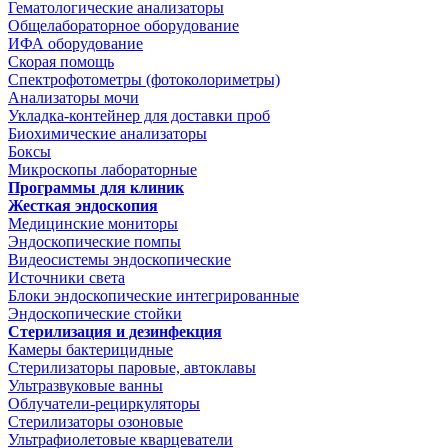
Гематологические анализаторы
Общелабораторное оборудование
ИФА оборудование
Скорая помощь
Спектрофотометры (фотоколориметры)
Анализаторы мочи
Укладка-контейнер для доставки проб
Биохимические анализаторы
Боксы
Микроскопы лабораторные
Программы для клиник
Жесткая эндоскопия
Медицинские мониторы
Эндоскопические помпы
Видеосистемы эндоскопические
Источники света
Блоки эндоскопические интегрированные
Эндоскопические стойки
Стерилизация и дезинфекция
Камеры бактерицидные
Стерилизаторы паровые, автоклавы
Ультразвуковые ванны
Облучатели-рециркуляторы
Стерилизаторы озоновые
Ультрафиолетовые кварцеватели