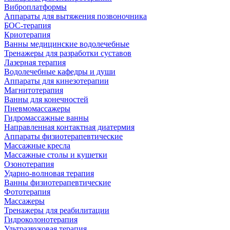
Виброплатформы
Аппараты для вытяжения позвоночника
БОС-терапия
Криотерапия
Ванны медицинские водолечебные
Тренажеры для разработки суставов
Лазерная терапия
Водолечебные кафедры и души
Аппараты для кинезотерапии
Магнитотерапия
Ванны для конечностей
Пневмомассажеры
Гидромассажные ванны
Направленная контактная диатермия
Аппараты физиотерапевтические
Массажные кресла
Массажные столы и кушетки
Озонотерапия
Ударно-волновая терапия
Ванны физиотерапевтические
Фототерапия
Массажеры
Тренажеры для реабилитации
Гидроколонотерапия
Ультразвуковая терапия