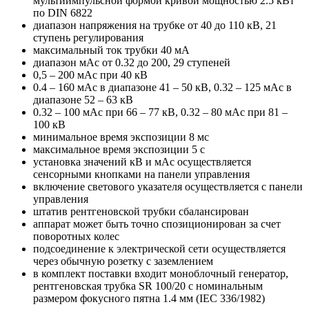
мультиимпульсной формой кривой мощностью 2.5 кВт
по DIN 6822
диапазон напряжения на трубке от 40 до 110 кВ, 21
ступень регулирования
максимальный ток трубки 40 мА
диапазон мАс от 0.32 до 200, 29 ступеней
0,5 – 200 мАс при 40 кВ
0.4 – 160 мАс в диапазоне 41 – 50 кВ, 0.32 – 125 мАс в
диапазоне 52 – 63 кВ
0.32 – 100 мАс при 66 – 77 кВ, 0.32 – 80 мАс при 81 –
100 кВ
минимальное время экспозиции 8 мс
максимальное время экспозиции 5 с
установка значений кВ и мАс осуществляется
сенсорными кнопками на панели управления
включение светового указателя осуществляется с панели
управления
штатив рентгеновской трубки сбалансирован
аппарат может быть точно спозиционирован за счет
поворотных колес
подсоединение к электрической сети осуществляется
через обычную розетку с заземлением
в комплект поставки входит моноблочный генератор,
рентгеновская трубка SR 100/20 с номинальным
размером фокусного пятна 1.4 мм (IEC 336/1982)