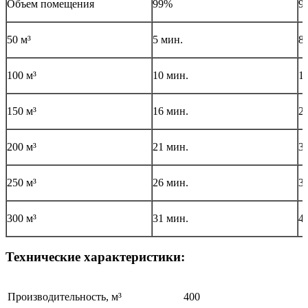
Объем помещения
99%
9
50 м³
5 мин.
8
100 м³
10 мин.
1
150 м³
16 мин.
2
200 м³
21 мин.
3
250 м³
26 мин.
3
300 м³
31 мин.
4
Технические характеристики:
Производительность, м³
400