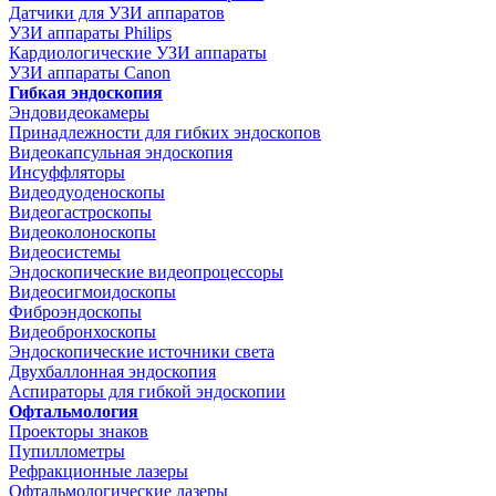
Датчики для УЗИ аппаратов
УЗИ аппараты Philips
Кардиологические УЗИ аппараты
УЗИ аппараты Canon
Гибкая эндоскопия
Эндовидеокамеры
Принадлежности для гибких эндоскопов
Видеокапсульная эндоскопия
Инсуффляторы
Видеодуоденоскопы
Видеогастроскопы
Видеоколоноскопы
Видеосистемы
Эндоскопические видеопроцессоры
Видеосигмоидоскопы
Фиброэндоскопы
Видеобронхоскопы
Эндоскопические источники света
Двухбаллонная эндоскопия
Аспираторы для гибкой эндоскопии
Офтальмология
Проекторы знаков
Пупиллометры
Рефракционные лазеры
Офтальмологические лазеры