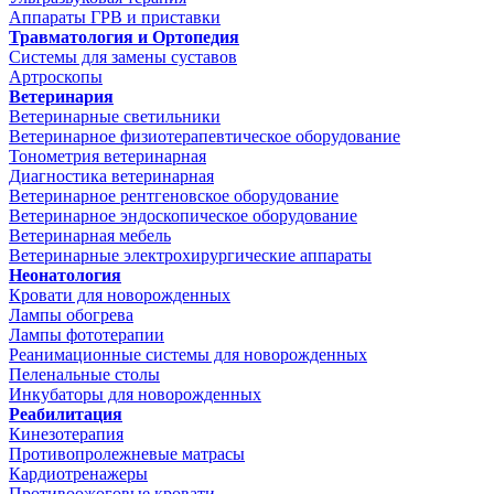
Аппараты ГРВ и приставки
Травматология и Ортопедия
Системы для замены суставов
Артроскопы
Ветеринария
Ветеринарные светильники
Ветеринарное физиотерапевтическое оборудование
Тонометрия ветеринарная
Диагностика ветеринарная
Ветеринарное рентгеновское оборудование
Ветеринарное эндоскопическое оборудование
Ветеринарная мебель
Ветеринарные электрохирургические аппараты
Неонатология
Кровати для новорожденных
Лампы обогрева
Лампы фототерапии
Реанимационные системы для новорожденных
Пеленальные столы
Инкубаторы для новорожденных
Реабилитация
Кинезотерапия
Противопролежневые матрасы
Кардиотренажеры
Противоожоговые кровати