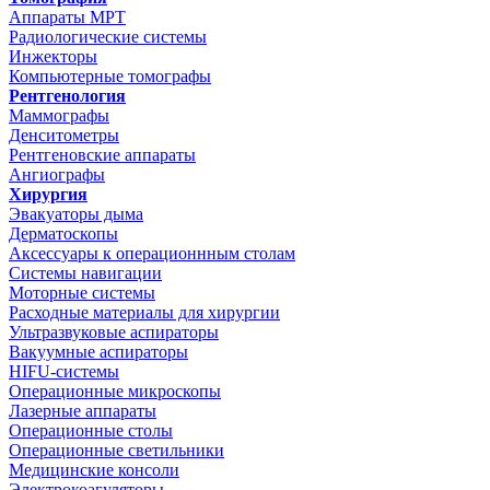
Аппараты МРТ
Радиологические системы
Инжекторы
Компьютерные томографы
Рентгенология
Маммографы
Денситометры
Рентгеновские аппараты
Ангиографы
Хирургия
Эвакуаторы дыма
Дерматоскопы
Аксессуары к операционнным столам
Системы навигации
Моторные системы
Расходные материалы для хирургии
Ультразвуковые аспираторы
Вакуумные аспираторы
HIFU-системы
Операционные микроскопы
Лазерные аппараты
Операционные столы
Операционные светильники
Медицинские консоли
Электрокоагуляторы