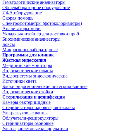
Гематологические анализаторы
Общелабораторное оборудование
ИФА оборудование
Скорая помощь
Спектрофотометры (фотоколориметры)
Анализаторы мочи
Укладка-контейнер для доставки проб
Биохимические анализаторы
Боксы
Микроскопы лабораторные
Программы для клиник
Жесткая эндоскопия
Медицинские мониторы
Эндоскопические помпы
Видеосистемы эндоскопические
Источники света
Блоки эндоскопические интегрированные
Эндоскопические стойки
Стерилизация и дезинфекция
Камеры бактерицидные
Стерилизаторы паровые, автоклавы
Ультразвуковые ванны
Облучатели-рециркуляторы
Стерилизаторы озоновые
Ультрафиолетовые кварцеватели