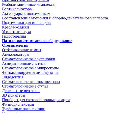
Реабилитационные комплексы
Вертикализаторы
Аксессуары к подъемникам
Восстановление моторики и опорно-двигательного аппарата
Подъемники для инвалидов
Кресла-коляски
Усилители слуха
Гидротерапия
Патологоанатомическое оборудование
Стоматология
Отбеливающие лампы
Апекслокаторы
Стоматологические установки
Аспирационные системы
Стоматологические микроскопы
Фотоактивируемая дезинфекция
Эндодонтия
Стоматологические компрессоры
Стоматологические стулья
Дентальные рентгены
3D принтеры
Приборы для световой полимеризации
Физиодиспенсеры
Турбинные наконечники