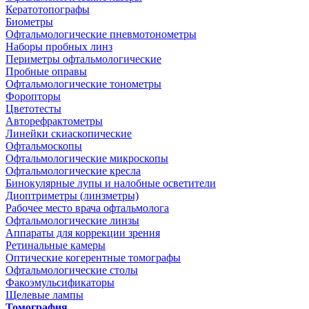
Кератотопографы
Биометры
Офтальмологические пневмотонометры
Наборы пробных линз
Периметры офтальмологические
Пробные оправы
Офтальмологические тонометры
Форопторы
Цветотесты
Авторефрактометры
Линейки скиаскопические
Офтальмоскопы
Офтальмологические микроскопы
Офтальмологические кресла
Бинокулярные лупы и налобные осветители
Диоптриметры (линзметры)
Рабочее место врача офтальмолога
Офтальмологические линзы
Аппараты для коррекции зрения
Ретинальные камеры
Оптические когерентные томографы
Офтальмологические столы
Факоэмульсификаторы
Щелевые лампы
Томография