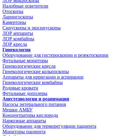
ЛОР микроскопы
Налобные осветители
Отоскопы
Ларингоскопы
Камертоны
Синускопы и эхосинускопы
ЛОР аппараты
ЛОР комбайны
ЛОР кресла
Гинекология
Оборудование для гистероскопии и резектоскопии
Фетальные мониторы
Гинекологические кресла
Гинекологические кольпоскопы
Аппараты для ирригации и аспирации
Гинекологические комбайны
Родовые кровати
Фетальные допплеры
Анестезиология и реанимация
Насосы энтерального питания
Мешки АМБУ
Концентраторы кислорода
Наркозные аппараты
Оборудование для терморегуляции пациента
Мониторы пациента