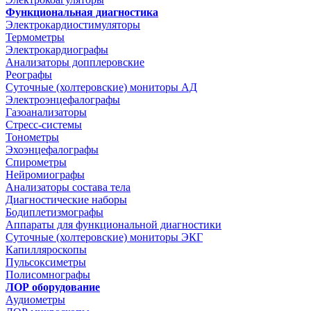
Функциональная диагностика
Электрокардиостимуляторы
Термометры
Электрокардиографы
Анализаторы допплеровские
Реографы
Суточные (холтеровские) мониторы АД
Электроэнцефалографы
Газоанализаторы
Стресс-системы
Тонометры
Эхоэнцефалографы
Спирометры
Нейромиографы
Анализаторы состава тела
Диагностические наборы
Бодиплетизмографы
Аппараты для функциональной диагностики
Суточные (холтеровские) мониторы ЭКГ
Капилляроскопы
Пульсоксиметры
Полисомнографы
ЛОР оборудование
Аудиометры