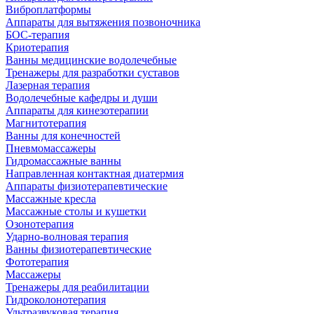
Виброплатформы
Аппараты для вытяжения позвоночника
БОС-терапия
Криотерапия
Ванны медицинские водолечебные
Тренажеры для разработки суставов
Лазерная терапия
Водолечебные кафедры и души
Аппараты для кинезотерапии
Магнитотерапия
Ванны для конечностей
Пневмомассажеры
Гидромассажные ванны
Направленная контактная диатермия
Аппараты физиотерапевтические
Массажные кресла
Массажные столы и кушетки
Озонотерапия
Ударно-волновая терапия
Ванны физиотерапевтические
Фототерапия
Массажеры
Тренажеры для реабилитации
Гидроколонотерапия
Ультразвуковая терапия