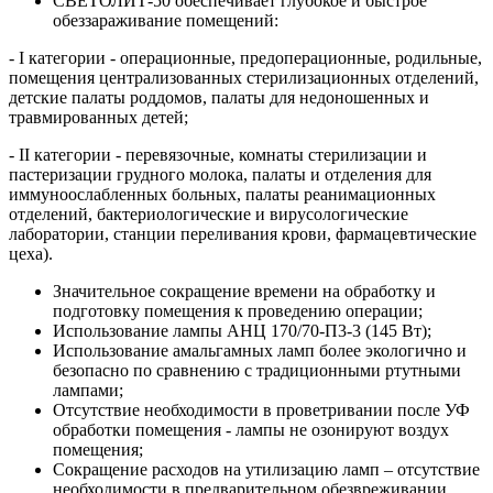
СВЕТОЛИТ-50 обеспечивает глубокое и быстрое
обеззараживание помещений:
- I категории - операционные, предоперационные, родильные,
помещения централизованных стерилизационных отделений,
детские палаты роддомов, палаты для недоношенных и
травмированных детей;
- II категории - перевязочные, комнаты стерилизации и
пастеризации грудного молока, палаты и отделения для
иммуноослабленных больных, палаты реанимационных
отделений, бактериологические и вирусологические
лаборатории, станции переливания крови, фармацевтические
цеха).
Значительное сокращение времени на обработку и
подготовку помещения к проведению операции;
Использование лампы АНЦ 170/70-П3-3 (145 Вт);
Использование амальгамных ламп более экологично и
безопасно по сравнению с традиционными ртутными
лампами;
Отсутствие необходимости в проветривании после УФ
обработки помещения - лампы не озонируют воздух
помещения;
Сокращение расходов на утилизацию ламп – отсутствие
необходимости в предварительном обезвреживании