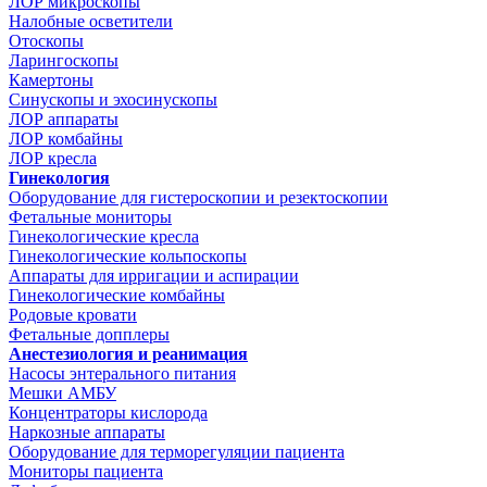
ЛОР микроскопы
Налобные осветители
Отоскопы
Ларингоскопы
Камертоны
Синускопы и эхосинускопы
ЛОР аппараты
ЛОР комбайны
ЛОР кресла
Гинекология
Оборудование для гистероскопии и резектоскопии
Фетальные мониторы
Гинекологические кресла
Гинекологические кольпоскопы
Аппараты для ирригации и аспирации
Гинекологические комбайны
Родовые кровати
Фетальные допплеры
Анестезиология и реанимация
Насосы энтерального питания
Мешки АМБУ
Концентраторы кислорода
Наркозные аппараты
Оборудование для терморегуляции пациента
Мониторы пациента