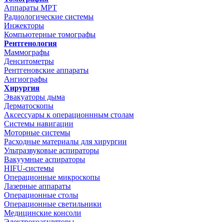
Аппараты МРТ
Радиологические системы
Инжекторы
Компьютерные томографы
Рентгенология
Маммографы
Денситометры
Рентгеновские аппараты
Ангиографы
Хирургия
Эвакуаторы дыма
Дерматоскопы
Аксессуары к операционнным столам
Системы навигации
Моторные системы
Расходные материалы для хирургии
Ультразвуковые аспираторы
Вакуумные аспираторы
HIFU-системы
Операционные микроскопы
Лазерные аппараты
Операционные столы
Операционные светильники
Медицинские консоли
Электрокоагуляторы