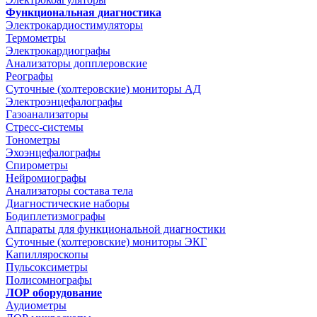
Функциональная диагностика
Электрокардиостимуляторы
Термометры
Электрокардиографы
Анализаторы допплеровские
Реографы
Суточные (холтеровские) мониторы АД
Электроэнцефалографы
Газоанализаторы
Стресс-системы
Тонометры
Эхоэнцефалографы
Спирометры
Нейромиографы
Анализаторы состава тела
Диагностические наборы
Бодиплетизмографы
Аппараты для функциональной диагностики
Суточные (холтеровские) мониторы ЭКГ
Капилляроскопы
Пульсоксиметры
Полисомнографы
ЛОР оборудование
Аудиометры