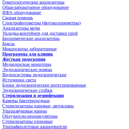
Гематологические анализаторы
Общелабораторное оборудование
ИФА оборудование
Скорая помощь
Спектрофотометры (фотоколориметры)
Анализаторы мочи
Укладка-контейнер для доставки проб
Биохимические анализаторы
Боксы
Микроскопы лабораторные
Программы для клиник
Жесткая эндоскопия
Медицинские мониторы
Эндоскопические помпы
Видеосистемы эндоскопические
Источники света
Блоки эндоскопические интегрированные
Эндоскопические стойки
Стерилизация и дезинфекция
Камеры бактерицидные
Стерилизаторы паровые, автоклавы
Ультразвуковые ванны
Облучатели-рециркуляторы
Стерилизаторы озоновые
Ультрафиолетовые кварцеватели