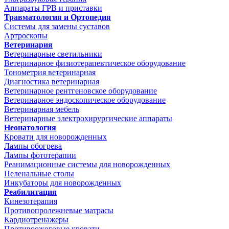
Аппараты ГРВ и приставки
Травматология и Ортопедия
Системы для замены суставов
Артроскопы
Ветеринария
Ветеринарные светильники
Ветеринарное физиотерапевтическое оборудование
Тонометрия ветеринарная
Диагностика ветеринарная
Ветеринарное рентгеновское оборудование
Ветеринарное эндоскопическое оборудование
Ветеринарная мебель
Ветеринарные электрохирургические аппараты
Неонатология
Кровати для новорожденных
Лампы обогрева
Лампы фототерапии
Реанимационные системы для новорожденных
Пеленальные столы
Инкубаторы для новорожденных
Реабилитация
Кинезотерапия
Противопролежневые матрасы
Кардиотренажеры
Противоожоговые кровати