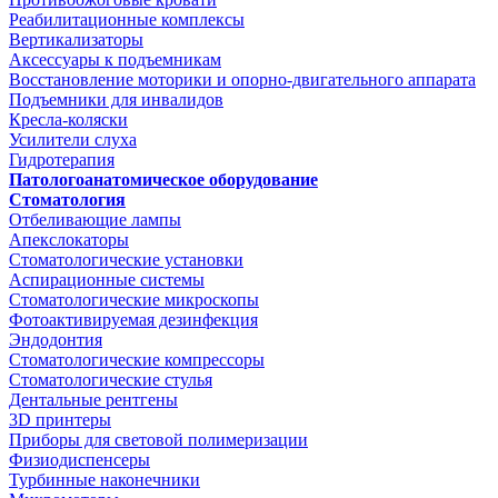
Реабилитационные комплексы
Вертикализаторы
Аксессуары к подъемникам
Восстановление моторики и опорно-двигательного аппарата
Подъемники для инвалидов
Кресла-коляски
Усилители слуха
Гидротерапия
Патологоанатомическое оборудование
Стоматология
Отбеливающие лампы
Апекслокаторы
Стоматологические установки
Аспирационные системы
Стоматологические микроскопы
Фотоактивируемая дезинфекция
Эндодонтия
Стоматологические компрессоры
Стоматологические стулья
Дентальные рентгены
3D принтеры
Приборы для световой полимеризации
Физиодиспенсеры
Турбинные наконечники